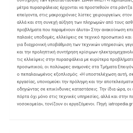
συντήρηση των εγκαταστάσεων. ΔΙΑΦΗΜΙΣΗ «Παμπάλαιες 
μέτρα πυρασφάλειας έρχονται να προστεθούν στα ράντζα
επείγοντα, στις μακροχρόνιες λίστες χειρουργείων, στο
αλλά και στη συνεχή αύξηση των πληρωμών από τους ασθ
προβλήματα που παραμένουν άλυτα» Στην ανακοίνωση επι
παλαιές υποδομές, ελλείψεις σε τεχνικό προσωπικό και 
για διαχρονική υποβάθμιση των τεχνικών υπηρεσιών, γε
και την προληπτική συντήρηση κρίσιμων ηλεκτρομηχανολ
τις ελλείψεις στην πυρασφάλεια με ευρύτερα προβλήματ
προσωπικού, οι πολύωρες αναμονές στα Τμήματα Επειγόντ
ο πεπαλαιωμένος εξοπλισμός. «Η υποστελέχωση αυτή, σε
εργασίας, υπονομεύει την πρόληψη και την αποτελεσματ
οδηγώντας σε επικίνδυνες καταστάσεις. Την ίδια ώρα, οι
πόρτα όχι μόνο στις τεχνικές υπηρεσίες, αλλά και στην 
νοσοκομεία», τονίζουν οι εργαζόμενοι. Πηγή: iatropedia.gr