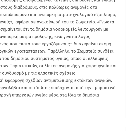
υποδομές, αποψιλωμένες τεχνικές υπηρεσίες και ελλιπή
 στους διαδρόμους, στις πολύωρες αναμονές στα
ν πεπαλαιωμένο και ανεπαρκή ιατροτεχνολογικό εξοπλισμό,
ενείς», αφέρει σε ανακοίνωσή του το Σωματείο. «Γνωστά
σημαίνεται ότι τα δημόσια νοσοκομεία λειτουργούν με
ανεπαρκή μέτρα πρόληψης, ενώ γίνεται λόγος
γονός που –κατά τους εργαζόμενους– δυσχεραίνει ακόμη
ογικών εγκαταστάσεων. Παράλληλα, το Σωματείο συνδέει
α του δημόσιου συστήματος υγείας, όπως οι ελλείψεις
ων Περιστατικών, οι λίστες αναμονής για χειρουργεία και
 συνδυασμό με τις ελαστικές σχέσεις
ική εφαρμογή σχεδίων αντιμετώπισης εκτάκτων αναγκών,
 εργολάβοι και οι ιδιώτες εισέρχονται από την… μπροστινή
παροχή υπηρεσιών υγείας μέσα στα ίδια τα δημόσια