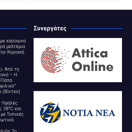
Συνεργάτες
 με καύσωνα
ρά μελτέμια
την Κυριακή
: Από τη
κανό – Η
 Πάπα
“φιλικό”
 (Βίντεο)
: Υψηλές
 38°C και
 με Τοπικές
ρωτικά
λιξη: Το