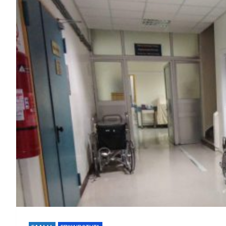
Συγκλονιστική Εξέλι
Ανδρομάχη: Ποζάρει μ