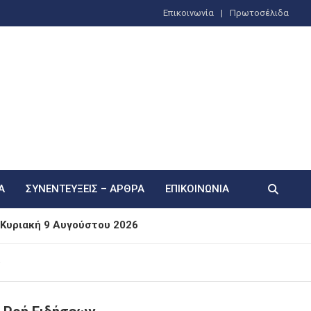
Επικοινωνία
Πρωτοσέλιδα
Α
ΣΥΝΕΝΤΕΎΞΕΙΣ – ΆΡΘΡΑ
ΕΠΙΚΟΙΝΩΝΊΑ
ν Κυριακή 9 Αυγούστου 2026
 ΙΔ και το “φιλικό” χτύπημα στον ώμο (Βίντεο)
ρ
κές Βροχές στα Ηπειρωτικά