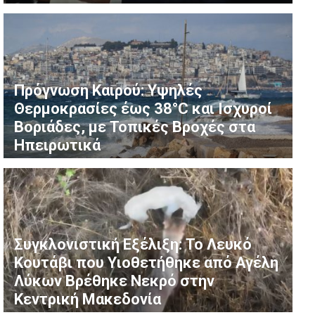
Πρόγνωση Καιρού: Υψηλές
Θερμοκρασίες έως 38°C και Ισχυροί
Βοριάδες, με Τοπικές Βροχές στα
Ηπειρωτικά
Συγκλονιστική Εξέλιξη: Το Λευκό
Κουτάβι που Υιοθετήθηκε από Αγέλη
Λύκων Βρέθηκε Νεκρό στην
Κεντρική Μακεδονία