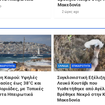
Μακεδονία
o
2 ώρες ago
ΙΚΑΙΡΟΤΗΤΑ
ΕΛΛΑΔΑ
ΕΠΙΚΑΙΡΟΤΗΤΑ
η Καιρού: Υψηλές
Συγκλονιστική Εξέλιξη
ασίες έως 38°C και
Λευκό Κουτάβι που
Βοριάδες, με Τοπικές
Υιοθετήθηκε από Αγέ
στα Ηπειρωτικά
Βρέθηκε Νεκρό στην Κ
Μακεδονία