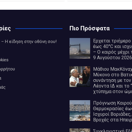
ρίες
Πιο Πρόσφατα
Έρχεται τριήμερο
 – Η είδηση στην οθόνη σου!
έως 40°C και ισχυ
– Ο καιρός μέχρι 
9 Αυγούστου 2026
kies
ορρήτου
Μάθιου ΜακΚόναχι
Μύκονο στο Βατι
α
συνάντηση με τον
Λέοντα ΙΔ και το 
μάς
χτύπημα στον ώμο
Πρόγνωση Καιρού
Θερμοκρασίες έως
Ισχυροί Βοριάδες,
Βροχές στα Ηπει
Συγκλονιστική Εξέ