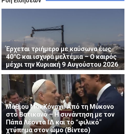
Ροή Ειδήσεων
θηκε Νεκρό στην Κεντρική Μακεδονία
πανάκι” (Εικάνα)
Έρχεται τριήμερο με καύσωνα έως
40°C και ισχυρά μελτέμια – Ο καιρός
μέχρι την Κυριακή 9 Αυγούστου 2026
Μάθιου ΜακΚόναχι: Από τη Μύκονο
στο Βατικανό – Η συνάντηση με τον
Πάπα Λέοντα ΙΔ και το “φιλικό”
χτύπημα στον ώμο (Βίντεο)