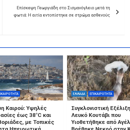
Επίσκεψη Γεωργιάδη στο Σισμανόγλειο μετά τη
φωτιά: Η αιτία εντοπίστηκε σε στρώμα ασθενούς
ΙΚΑΙΡΟΤΗΤΑ
ΕΛΛΑΔΑ
ΕΠΙΚΑΙΡΟΤΗΤΑ
η Καιρού: Υψηλές
Συγκλονιστική Εξέλιξη
ασίες έως 38°C και
Λευκό Κουτάβι που
Βοριάδες, με Τοπικές
Υιοθετήθηκε από Αγέ
στα Ηπειρωτικά
Βρέθηκε Νεκρό στην 