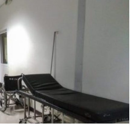
ξη: Το Λευκό Κουτάβι που Υιοθετήθηκε από Αγέλη Λύκων Βρέ
έσα στη θάλασσα με πολύχρωμο μπικίνι ασορτί μπολερό – “Μ