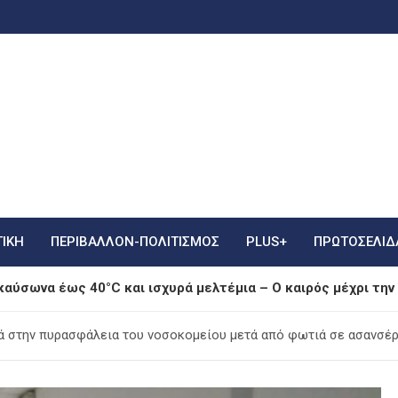
ΤΙΚΗ
ΠΕΡΙΒΑΛΛΟΝ-ΠΟΛΙΤΙΣΜΟΣ
PLUS+
ΠΡΩΤΟΣΈΛΙΔ
καύσωνα έως 40°C και ισχυρά μελτέμια – Ο καιρός μέχρι τη
ό τη Μύκονο στο Βατικανό – Η συνάντηση με τον Πάπα Λέοντα
ά στην πυρασφάλεια του νοσοκομείου μετά από φωτιά σε ασανσέ
ηλές Θερμοκρασίες έως 38°C και Ισχυροί Βοριάδες, με Τοπι