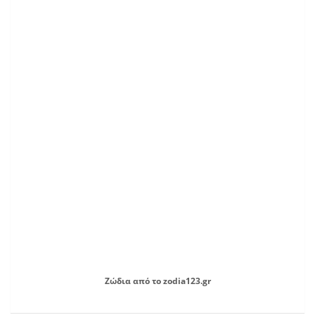
Ζώδια
από το
zodia123.gr