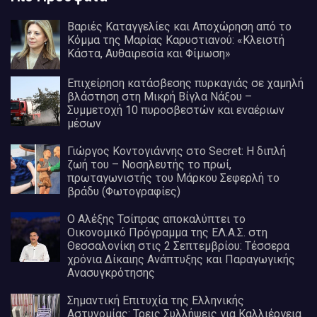
Βαριές Καταγγελίες και Αποχώρηση από το
Κόμμα της Μαρίας Καρυστιανού: «Κλειστή
Κάστα, Αυθαιρεσία και Φίμωση»
Επιχείρηση κατάσβεσης πυρκαγιάς σε χαμηλή
βλάστηση στη Μικρή Βίγλα Νάξου –
Συμμετοχή 10 πυροσβεστών και εναέριων
μέσων
Γιώργος Κοντογιάννης στο Secret: Η διπλή
ζωή του – Νοσηλευτής το πρωί,
πρωταγωνιστής του Μάρκου Σεφερλή το
βράδυ (Φωτογραφίες)
Ο Αλέξης Τσίπρας αποκαλύπτει το
Οικονομικό Πρόγραμμα της ΕΛ.Α.Σ. στη
Θεσσαλονίκη στις 2 Σεπτεμβρίου: Τέσσερα
χρόνια Δίκαιης Ανάπτυξης και Παραγωγικής
Ανασυγκρότησης
Σημαντική Επιτυχία της Ελληνικής
Αστυνομίας: Τρεις Συλλήψεις για Καλλιέργεια