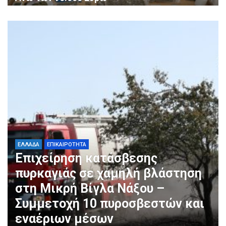
ΕΛΛΑΔΑ
ΕΠΙΚΑΙΡΟΤΗΤΑ
Επιχείρηση κατάσβεσης
πυρκαγιάς σε χαμηλή βλάστηση
στη Μικρή Βίγλα Νάξου –
Συμμετοχή 10 πυροσβεστών και
εναέριων μέσων