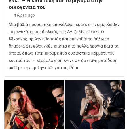
γκέι” – Η επιστολή και το μήνυμα στην
οικογένειά του
4 ώρες ago
Μια βαθιά προσωπική αποκάλυψη έκανε ο Τζέιμς Χέιβεν
, ο μεγαλύτερος αδελφός της Αντζελίνα Τζολί. Ο
53χρονος πρώην ηθοποιός και σκηνοθέτης δήλωσε
δημόσια ότι είναι γκέι, έπειτα από πολλά χρόνια κατά τα
οποία, όπως είπε, έκρυβε ένα ουσιαστικό κομμάτι του
εαυτού του. Η εξομολόγηση έγινε σε ζωντανή μετάδοση
μαζί με την πρώην σύζυγό του, Ρόμι