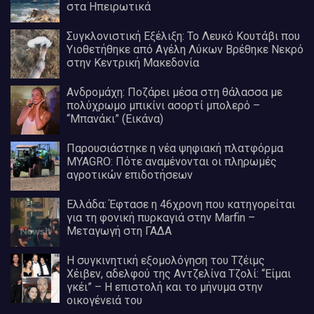
στα Ηπειρωτικά
Συγκλονιστική Εξέλιξη: Το Λευκό Κουτάβι που
Υιοθετήθηκε από Αγέλη Λύκων Βρέθηκε Νεκρό
στην Κεντρική Μακεδονία
Ανδρομάχη: Ποζάρει μέσα στη θάλασσα με
πολύχρωμο μπικίνι ασορτί μπολερό –
“Μπανάκι” (Εικάνα)
Παρουσιάστηκε η νέα ψηφιακή πλατφόρμα
MYAGRO: Πότε αναμένονται οι πληρωμές
αγροτικών επιδοτήσεων
Ελλάδα: Έφτασε η 46χρονη που κατηγορείται
για τη φονική πυρκαγιά στην Marfin –
Μεταγωγή στη ΓΑΔΑ
Η συγκινητική εξομολόγηση του Τζέιμς
Χέιβεν, αδελφού της Αντζελίνα Τζολί: “Είμαι
γκέι” – Η επιστολή και το μήνυμα στην
οικογένειά του