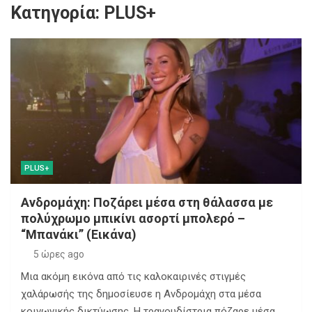
Κατηγορία:
PLUS+
Κεντρική Μακεδονία
Ανδρομάχη: Ποζάρει μέσα στη θάλασσα με
πολύχρωμο μπικίνι ασορτί μπολερό – “Μπανάκι”
(Εικάνα)
Παρουσιάστηκε η νέα ψηφιακή πλατφόρμα MYAGRO:
Πότε αναμένονται οι πληρωμές αγροτικών
επιδοτήσεων
Ελλάδα: Έφτασε η 46χρονη που κατηγορείται για τη
φονική πυρκαγιά στην Marfin – Μεταγωγή στη ΓΑΔΑ
PLUS+
Ανδρομάχη: Ποζάρει μέσα στη θάλασσα με
πολύχρωμο μπικίνι ασορτί μπολερό –
“Μπανάκι” (Εικάνα)
5 ώρες ago
Μια ακόμη εικόνα από τις καλοκαιρινές στιγμές
χαλάρωσής της δημοσίευσε η Ανδρομάχη στα μέσα
κοινωνικής δικτύωσης. Η τραγουδίστρια πόζαρε μέσα