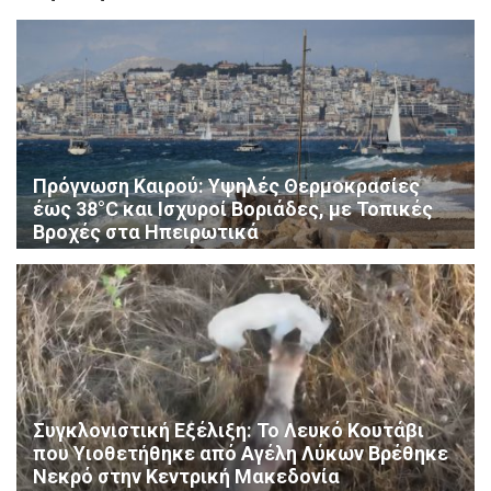
Πρόγνωση Καιρού: Υψηλές Θερμοκρασίες
έως 38°C και Ισχυροί Βοριάδες, με Τοπικές
Βροχές στα Ηπειρωτικά
Συγκλονιστική Εξέλιξη: Το Λευκό Κουτάβι
που Υιοθετήθηκε από Αγέλη Λύκων Βρέθηκε
Νεκρό στην Κεντρική Μακεδονία