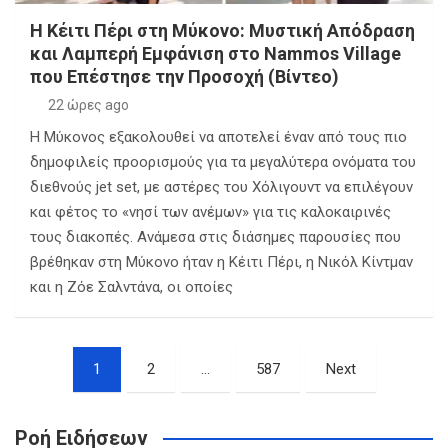
Η Κέιτι Πέρι στη Μύκονο: Μυστική Απόδραση
και Λαμπερή Εμφάνιση στο Nammos Village
που Επέστησε την Προσοχή (Βίντεο)
22 ώρες ago
Η Μύκονος εξακολουθεί να αποτελεί έναν από τους πιο
δημοφιλείς προορισμούς για τα μεγαλύτερα ονόματα του
διεθνούς jet set, με αστέρες του Χόλιγουντ να επιλέγουν
και φέτος το «νησί των ανέμων» για τις καλοκαιρινές
τους διακοπές. Ανάμεσα στις διάσημες παρουσίες που
βρέθηκαν στη Μύκονο ήταν η Κέιτι Πέρι, η Νικόλ Κίντμαν
και η Ζόε Σαλντάνα, οι οποίες
Σελιδοποίηση
1
2
…
587
Next
άρθρων
Ροή Ειδήσεων