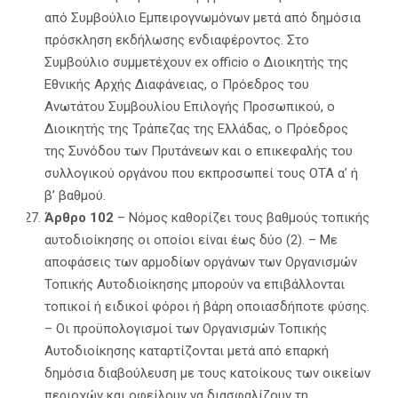
από Συμβούλιο Εμπειρογνωμόνων μετά από δημόσια
πρόσκληση εκδήλωσης ενδιαφέροντος. Στο
Συμβούλιο συμμετέχουν ex officio ο Διοικητής της
Εθνικής Αρχής Διαφάνειας, ο Πρόεδρος του
Ανωτάτου Συμβουλίου Επιλογής Προσωπικού, ο
Διοικητής της Τράπεζας της Ελλάδας, ο Πρόεδρος
της Συνόδου των Πρυτάνεων και ο επικεφαλής του
συλλογικού οργάνου που εκπροσωπεί τους ΟΤΑ α’ ή
β’ βαθμού.
Άρθρο 102
– Νόμος καθορίζει τους βαθμούς τοπικής
αυτοδιοίκησης οι οποίοι είναι έως δύο (2). – Με
αποφάσεις των αρμοδίων οργάνων των Οργανισμών
Τοπικής Αυτοδιοίκησης μπορούν να επιβάλλονται
τοπικοί ή ειδικοί φόροι ή βάρη οποιασδήποτε φύσης.
– Οι προϋπολογισμοί των Οργανισμών Τοπικής
Αυτοδιοίκησης καταρτίζονται μετά από επαρκή
δημόσια διαβούλευση με τους κατοίκους των οικείων
περιοχών και οφείλουν να διασφαλίζουν τη