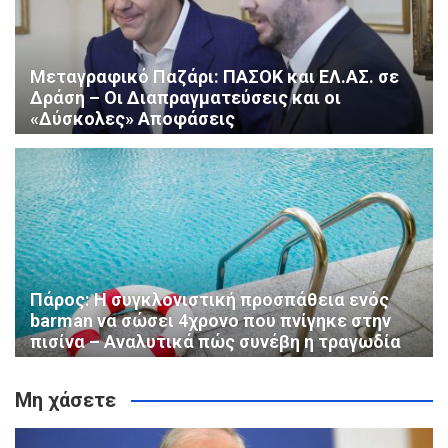
Μεταγραφικό Παζάρι: ΠΑΣΟΚ και ΕΛ.ΑΣ. σε
Δράση – Οι Διαπραγματεύσεις και οι
«Δύσκολες» Αποφάσεις
Πάρος: Η συγκλονιστική προσπάθεια ενός
barman να σώσει 4χρονο που πνίγηκε στην
πισίνα – Αναλυτικά πώς συνέβη η τραγωδία
Μη χάσετε