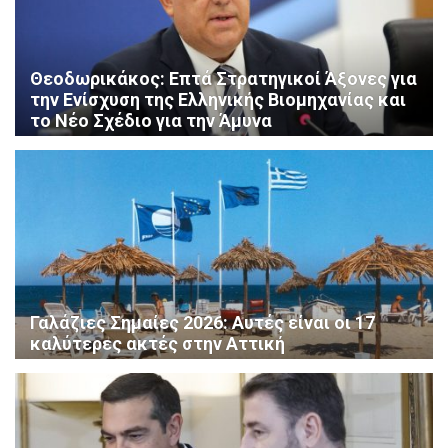
Θεοδωρικάκος: Επτά Στρατηγικοί Άξονες για
την Ενίσχυση της Ελληνικής Βιομηχανίας και
το Νέο Σχέδιο για την Άμυνα
Γαλάζιες Σημαίες 2026: Αυτές είναι οι 17
καλύτερες ακτές στην Αττική