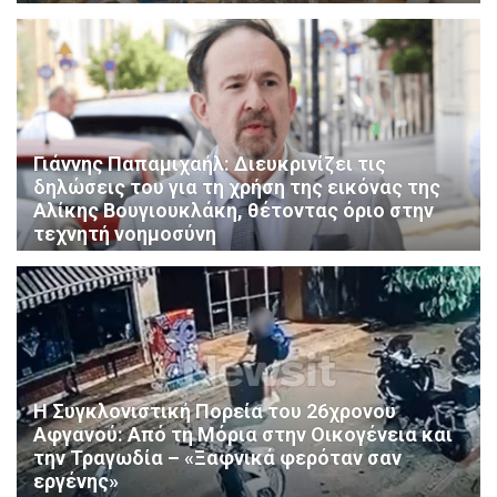
Γιάννης Παπαμιχαήλ: Διευκρινίζει τις
δηλώσεις του για τη χρήση της εικόνας της
Αλίκης Βουγιουκλάκη, θέτοντας όριο στην
τεχνητή νοημοσύνη
Η Συγκλονιστική Πορεία του 26χρονου
Αφγανού: Από τη Μόρια στην Οικογένεια και
την Τραγωδία – «Ξαφνικά φερόταν σαν
εργένης»