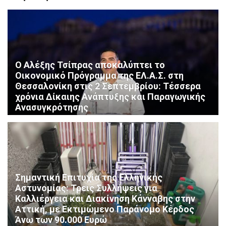
Ο Αλέξης Τσίπρας αποκαλύπτει το
Οικονομικό Πρόγραμμα της ΕΛ.Α.Σ. στη
Θεσσαλονίκη στις 2 Σεπτεμβρίου: Τέσσερα
χρόνια Δίκαιης Ανάπτυξης και Παραγωγικής
Ανασυγκρότησης
Σημαντική Επιτυχία της Ελληνικής
Αστυνομίας: Τρεις Συλλήψεις για
Καλλιέργεια και Διακίνηση Κάνναβης στην
Αττική, με Εκτιμώμενο Παράνομο Κέρδος
Άνω των 90.000 Ευρώ