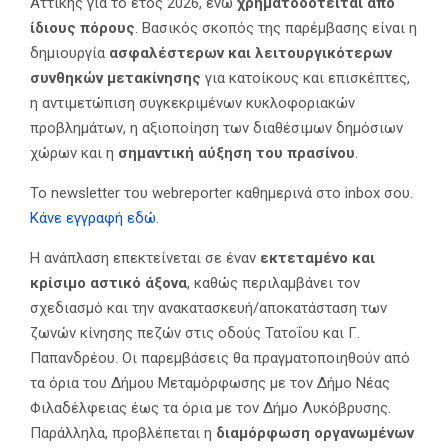
Αττικής για το έτος 2026, ενώ
χρηματοδοτείται από
ίδιους πόρους
. Βασικός σκοπός της παρέμβασης είναι η
δημιουργία
ασφαλέστερων και λειτουργικότερων
συνθηκών μετακίνησης
για κατοίκους και επισκέπτες,
η αντιμετώπιση συγκεκριμένων κυκλοφοριακών
προβλημάτων, η αξιοποίηση των διαθέσιμων δημόσιων
χώρων και η
σημαντική αύξηση του πρασίνου
.
Το newsletter του webreporter καθημερινά στο inbox σου.
Κάνε εγγραφή εδώ
.
Η ανάπλαση επεκτείνεται σε έναν
εκτεταμένο και
κρίσιμο αστικό άξονα
, καθώς περιλαμβάνει τον
σχεδιασμό και την ανακατασκευή/αποκατάσταση των
ζωνών κίνησης πεζών στις οδούς Τατοΐου και Γ.
Παπανδρέου. Οι παρεμβάσεις θα πραγματοποιηθούν από
τα όρια του Δήμου Μεταμόρφωσης με τον Δήμο Νέας
Φιλαδέλφειας έως τα όρια με τον Δήμο Λυκόβρυσης.
Παράλληλα, προβλέπεται η
διαμόρφωση οργανωμένων