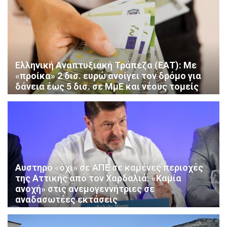
Ελληνική Αναπτυξιακή Τράπεζα (ΕΑΤ): Με
«προίκα» 2 δισ. ευρώ ανοίγει τον δρόμο για
δάνεια έως 5 δισ. σε ΜμΕ και νέους τομείς
Αυστηρό «όχι» σε ΑΠΕ σε καμένες περιοχές
της Αττικής από τον Χαρδαλιά: «Καμία
ανοχή» στις ανεμογεννήτριες σε
αναδασωτέες εκτάσεις