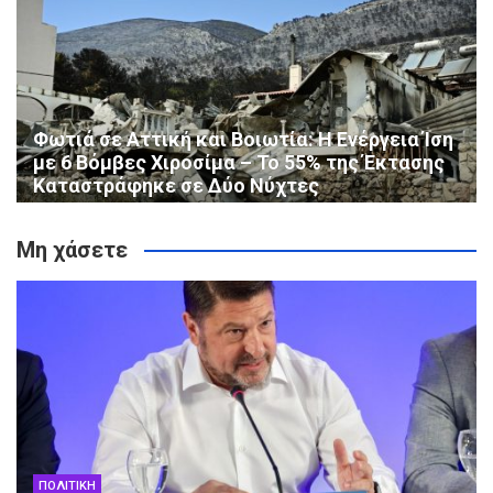
Φωτιά σε Αττική και Βοιωτία: Η Ενέργεια Ίση
με 6 Βόμβες Χιροσίμα – Το 55% της Έκτασης
Καταστράφηκε σε Δύο Νύχτες
Μη χάσετε
ΠΟΛΙΤΙΚΗ