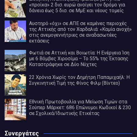
«προίκα» 2 δισ. ευρώ ανοίγει τον δρόμο για
δάνεια έως 5 δισ. σε ΜμΕ και νέους τομείς
Αυστηρό «όχι» σε ΑΠΕ σε καμένες περιοχές
της Αττικής από τον Χαρδαλιά: «Καμία ανοχή»
στις ανεμογεννήτριες σε αναδασωτέες
εκτάσεις
Φωτιά σε Αττική και Βοιωτία: Η Ενέργεια Ίση
με 6 Βόμβες Χιροσίμα – Το 55% της Έκτασης
Καταστράφηκε σε Δύο Νύχτες
22 Χρόνια Χωρίς τον Δημήτρη Παπαμιχαήλ: Η
Συγκινητική Τιμή της Φίνος Φιλμ (Βίντεο)
Εθνική Πρωτοβουλία για Μείωση Τιμών στα
Σούπερ Μάρκετ: 686 Επώνυμοι Κωδικοί & 230
σε Σχολικά/Ιδιωτικής Ετικέτας
Συνεργάτες