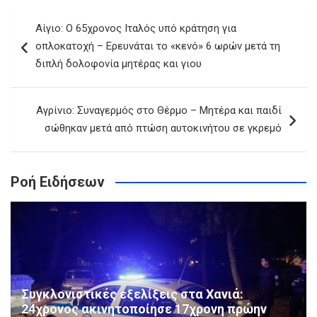
Πλοήγηση
Αίγιο: Ο 65χρονος Ιταλός υπό κράτηση για
άρθρων
οπλοκατοχή – Ερευνάται το «κενό» 6 ωρών μετά τη
διπλή δολοφονία μητέρας και γιου
Αγρίνιο: Συναγερμός στο Θέρμο – Μητέρα και παιδί
σώθηκαν μετά από πτώση αυτοκινήτου σε γκρεμό
Ροή Ειδήσεων
Συγκλονιστικές εξελίξεις στα Χανιά:
24χρονος ακινητοποίησε 17χρονη πρώην