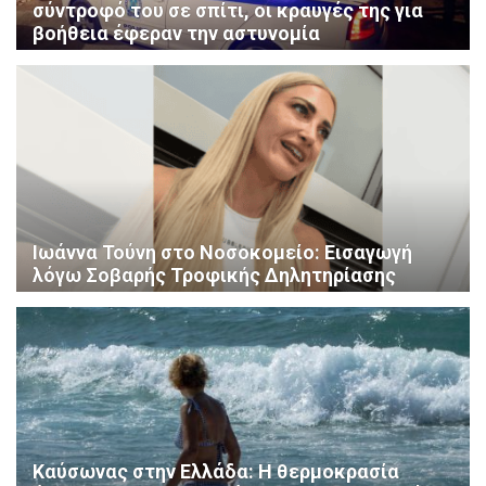
σύντροφό του σε σπίτι, οι κραυγές της για
βοήθεια έφεραν την αστυνομία
Ιωάννα Τούνη στο Νοσοκομείο: Εισαγωγή
λόγω Σοβαρής Τροφικής Δηλητηρίασης
Καύσωνας στην Ελλάδα: Η θερμοκρασία