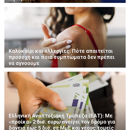
Καλοκαίρι και αλλεργίες: Πότε απαιτείται
προσοχή και ποια συμπτώματα δεν πρέπει
να αγνοούμε
Ελληνική Αναπτυξιακή Τράπεζα (ΕΑΤ): Με
«προίκα» 2 δισ. ευρώ ανοίγει τον δρόμο για
δάνεια έως 5 δισ. σε ΜμΕ και νέους τομείς