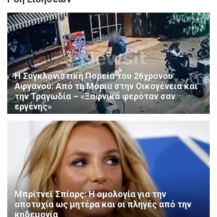
Η Συγκλονιστική Πορεία του 26χρονου
Αφγανού: Από τη Μόρια στην Οικογένεια και
την Τραγωδία – «Ξαφνικά φερόταν σαν
εργένης»
Μπρίτνεϊ Σπίαρς: Η ομολογία για την
αποτυχία ως μητέρα και οι πληγές από την
κηδεμονία