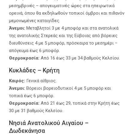
μεσημβρινές – απογευματινές ώρες στα ηπειρωτικά
ορεινά, όπου θα εκδηλωθούν τοπικοί όμβροι και πιθανόν
μεμονωμένες καταιγίδες.
Άνεμοι:
Μεταβλητοί 3 με 4 μποφόρ και στα ανατολικά
της ανατολικής Στερεάς και της Εύβοιας από βόρειες
διευθύνσεις 4 με 5 μποφόρ, πρόσκαιρα το μεσημέρι –
απόγευμα έως 6 μποφόρ.
Θερμοκρασία:
Από 16 έως 33 με 34 βαθμούς Κελσίου.
Κυκλάδες – Κρήτη
Καιρός:
Γενικά αίθριος.
Άνεμοι:
Βόρειοι βορειοδυτικοί 4 με 5 μποφόρ και
τοπικά έως 6 μποφόρ.
Θερμοκρασία:
Από 21 έως 29, τοπικά στην Κρήτη έως
30 με 31 βαθμούς Κελσίου.
Νησιά Ανατολικού Αιγαίου –
Δωδεκάνησα