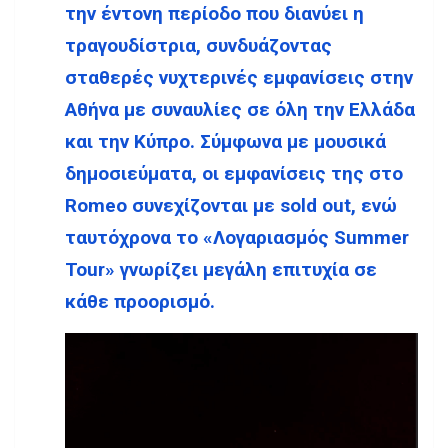
την έντονη περίοδο που διανύει η
τραγουδίστρια, συνδυάζοντας
σταθερές νυχτερινές εμφανίσεις στην
Αθήνα με συναυλίες σε όλη την Ελλάδα
και την Κύπρο. Σύμφωνα με μουσικά
δημοσιεύματα, οι εμφανίσεις της στο
Romeo συνεχίζονται με sold out, ενώ
ταυτόχρονα το «Λογαριασμός Summer
Tour» γνωρίζει μεγάλη επιτυχία σε
κάθε προορισμό.