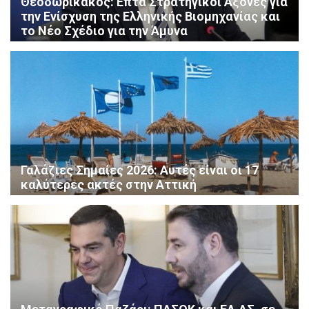
Θεοδωρικάκος: Επτά Στρατηγικοί Άξονες για
την Ενίσχυση της Ελληνικής Βιομηχανίας και
το Νέο Σχέδιο για την Άμυνα
Γαλάζιες Σημαίες 2026: Αυτές είναι οι 17
καλύτερες ακτές στην Αττική