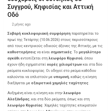
Συγγρού, Κηφισίας και Αττική
Οδό
2 μήνες ago
Σοβαρή
κυκλοφοριακή
συμφόρηση
παρατηρείται το
πρωί της Τετάρτης (10.06.2026) στους περισσότερους
από τους κεντρικούς οδικούς άξονες της Αττικής, με τις
καθυστερήσεις
να είναι
σημαντικές
. Το
μεγαλύτερο
αγκάθι
εντοπίζεται στη
λεωφόρο
Κηφισού
, όπου
έχουν ήδη σχηματιστεί
ουρές
χιλιομέτρων
και στα δύο
ρεύματα κυκλοφορίας. Οι οδηγοί στο ρεύμα καθόδου
καλούνται να οπλιστούν με
υπομονή
, καθώς η κίνηση
διεξάγεται με
εξαιρετικά
χαμηλές
ταχύτητες
.
Αυξημένη είναι η κίνηση και στην
λεωφόρο
Αλεξάνδρας
, και στα δύο ρεύματα, όπως και στη
λεωφόρο
Κηφισίας
. Χαμηλές ταχύτητες επικρατούν