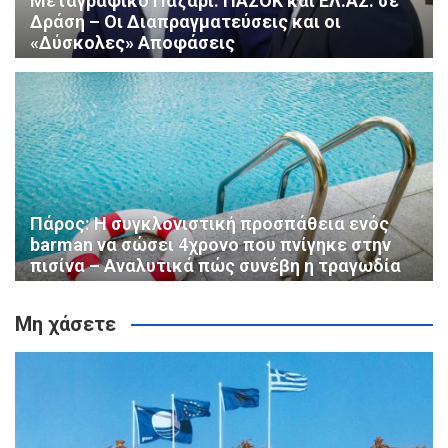
Μεταγραφικό Παζάρι: ΠΑΣΟΚ και ΕΛ.ΑΣ. σε
Δράση – Οι Διαπραγματεύσεις και οι
«Δύσκολες» Αποφάσεις
Πάρος: Η συγκλονιστική προσπάθεια ενός
barman να σώσει 4χρονο που πνίγηκε στην
πισίνα – Αναλυτικά πώς συνέβη η τραγωδία
Μη χάσετε