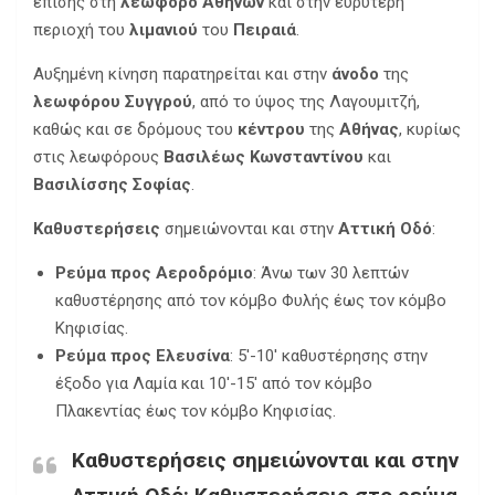
επίσης στη
λεωφόρο
Αθηνών
και στην ευρύτερη
περιοχή του
λιμανιού
του
Πειραιά
.
Αυξημένη κίνηση παρατηρείται και στην
άνοδο
της
λεωφόρου
Συγγρού
, από το ύψος της Λαγουμιτζή,
καθώς και σε δρόμους του
κέντρου
της
Αθήνας
, κυρίως
στις λεωφόρους
Βασιλέως
Κωνσταντίνου
και
Βασιλίσσης
Σοφίας
.
Καθυστερήσεις
σημειώνονται και στην
Αττική
Οδό
:
Ρεύμα προς Αεροδρόμιο
: Άνω των 30 λεπτών
καθυστέρησης από τον κόμβο Φυλής έως τον κόμβο
Κηφισίας.
Ρεύμα προς Ελευσίνα
: 5′-10′ καθυστέρησης στην
έξοδο για Λαμία και 10′-15′ από τον κόμβο
Πλακεντίας έως τον κόμβο Κηφισίας.
Καθυστερήσεις σημειώνονται και στην