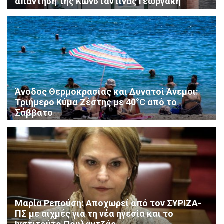
απάντηση της Κωνσταντίνας Γεωργάκη
Άνοδος Θερμοκρασίας και Δυνατοί Άνεμοι:
Τριήμερο Κύμα Ζέστης με 40°C από το
Σάββατο
Μαρία Ρεπούση: Αποχωρεί από τον ΣΥΡΙΖΑ-
ΠΣ με αιχμές για τη νέα ηγεσία και το