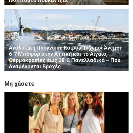
Ινστιτούτο Πουλαντζάς
Αναλυτική Πρόγνωση Καιρού: Ισχυροί Άνεμοι
6-7 Μποφόρ στην Αττική και το Αιγαίο,
Θερμοκρασίες έως 38°C Πανελλαδικά – Πού
Αναμένονται Βροχές
Μη χάσετε