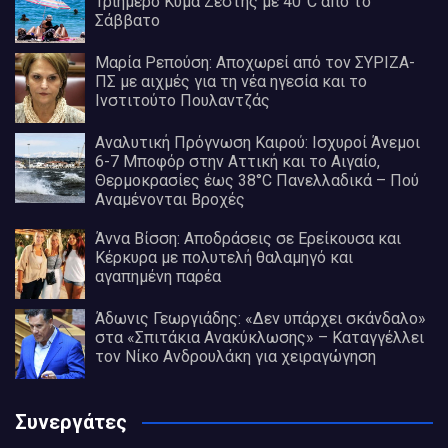
Τριήμερο Κύμα Ζέστης με 40°C από το
Σάββατο
Μαρία Ρεπούση: Αποχωρεί από τον ΣΥΡΙΖΑ-
ΠΣ με αιχμές για τη νέα ηγεσία και το
Ινστιτούτο Πουλαντζάς
Αναλυτική Πρόγνωση Καιρού: Ισχυροί Άνεμοι
6-7 Μποφόρ στην Αττική και το Αιγαίο,
Θερμοκρασίες έως 38°C Πανελλαδικά – Πού
Αναμένονται Βροχές
Άννα Βίσση: Αποδράσεις σε Ερείκουσα και
Κέρκυρα με πολυτελή θαλαμηγό και
αγαπημένη παρέα
Άδωνις Γεωργιάδης: «Δεν υπάρχει σκάνδαλο»
στα «Σπιτάκια Ανακύκλωσης» – Καταγγέλλει
τον Νίκο Ανδρουλάκη για χειραγώγηση
Συνεργάτες