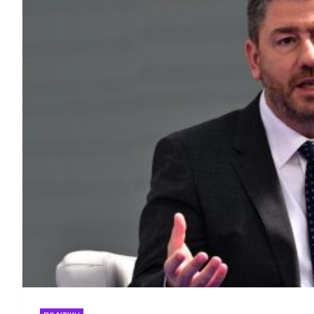
Στέφανη Χαραλάμπους:
Σήμερα ο καιρός: Ζέσ