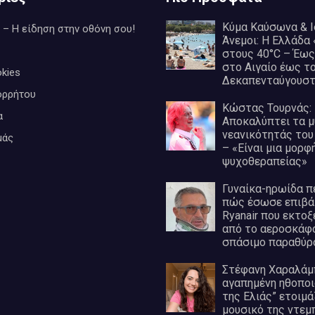
Κύμα Καύσωνα & Ι
 – Η είδηση στην οθόνη σου!
Άνεμοι: Η Ελλάδα
στους 40°C – Έω
στο Αιγαίο έως τ
kies
Δεκαπενταύγουσ
ορρήτου
Κώστας Τουρνάς:
α
Αποκαλύπτει τα μ
νεανικότητάς του
μάς
– «Είναι μια μορφ
ψυχοθεραπείας»
Γυναίκα-ηρωίδα π
πώς έσωσε επιβά
Ryanair που εκτο
από το αεροσκάφ
σπάσιμο παραθύρ
Στέφανη Χαραλάμ
αγαπημένη ηθοποι
της Ελιάς” ετοιμά
μουσικό της ντεμ