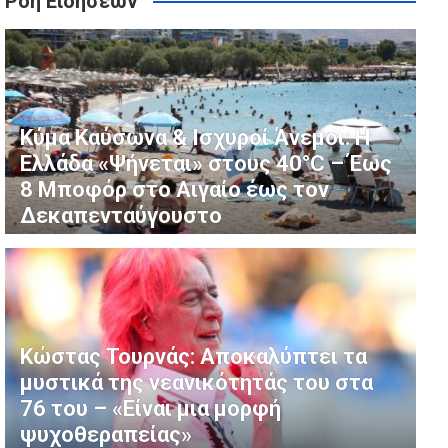
Ροή Ειδήσεων
ουσικό της ντεμπούτο με το τραγούδι “Θεσσαλονίκη”
αι βροχές
Κύμα Καύσωνα & Ισχυροί Άνεμοι: Η
Ελλάδα «Ψήνεται» στους 40°C – Έως
8 Μποφόρ στο Αιγαίο έως τον
Δεκαπενταύγουστο
Κώστας Τουρνάς: Αποκαλύπτει τα
μυστικά της νεανικότητάς του στα
76 του – «Είναι μια μορφή
ψυχοθεραπείας»