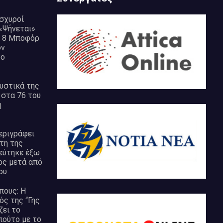
σχυροί
 «Ψήνεται»
ς 8 Μποφόρ
ον
το
υστικά της
 στα 76 του
ή
εριγράφει
τη της
ξεύτηκε έξω
ος μετά από
ου
πους: Η
ός της “Γης
ζει το
πούτο με το