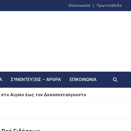
Επικοινωνία
Πρωτοσέλιδα
Α
ΣΥΝΕΝΤΕΎΞΕΙΣ – ΆΡΘΡΑ
ΕΠΙΚΟΙΝΩΝΊΑ
ρ στο Αιγαίο έως τον Δεκαπενταύγουστο
ίναι μια μορφή ψυχοθεραπείας»
ξω από το αεροσκάφος μετά από σπάσιμο παραθύρου