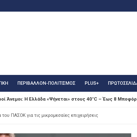
ΤΙΚΗ
ΠΕΡΙΒΑΛΛΟΝ-ΠΟΛΙΤΙΣΜΟΣ
PLUS+
ΠΡΩΤΟΣΈΛΙΔ
ροί Άνεμοι: Η Ελλάδα «Ψήνεται» στους 40°C – Έως 8 Μποφό
αλύπτει τα μυστικά της νεανικότητάς του στα 76 του – «Ε
 του ΠΑΣΟΚ για τις μικρομεσαίες επιχειρήσεις
γράφει πώς έσωσε επιβάτη της Ryanair που εκτοξεύτηκε έ