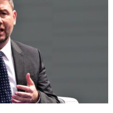
 Η αγαπημένη ηθοποιός της “Γης της Ελιάς” ετοιμάζει το μ
τη έως 39°C, άνεμοι 5 μποφόρ στην Αττική – Πού αναμένοντ