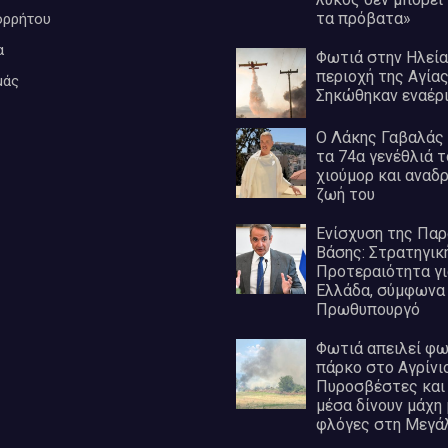
τα πρόβατα»
ορρήτου
α
Φωτιά στην Ηλεία
περιοχή της Αγία
μάς
Σηκώθηκαν εναέρ
Ο Λάκης Γαβαλάς 
τα 74α γενέθλιά τ
χιούμορ και αναδ
ζωή του
Ενίσχυση της Πα
Βάσης: Στρατηγικ
Προτεραιότητα γι
Ελλάδα, σύμφωνα 
Πρωθυπουργό
Φωτιά απειλεί φ
πάρκο στο Αγρίνιο
Πυροσβέστες και 
μέσα δίνουν μάχη 
φλόγες στη Μεγά