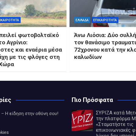
ΙΚΑΙΡΟΤΗΤΑ
ΕΛΛΑΔΑ
ΕΠΙΚΑΙΡΟΤΗΤΑ
πειλεί φωτοβολταϊκό
Άνω Λιόσια: Δύο συλλή
ο Αγρίνιο:
τον θανάσιμο τραυματ
στες και εναέρια μέσα
72χρονου κατά την κλ
άχη με τις φλόγες στη
καλωδίων
 Χώρα
ρίες
Πιο Πρόσφατα
ΣΥΡΙΖΑ κατά Μητ
 – Η είδηση στην οθόνη σου!
την πλατφόρμα M
«Σταματήστε τις
επικοινωνιακές φ
kies
λύκος δεν μπορεί