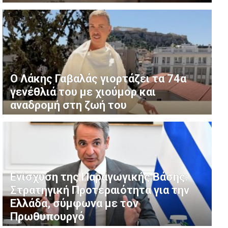
Ο Λάκης Γαβαλάς γιορτάζει τα 74α
γενέθλιά του με χιούμορ και
αναδρομή στη ζωή του
Ενίσχυση της Παραγωγικής Βάσης:
Στρατηγική Προτεραιότητα για την
Ελλάδα, σύμφωνα με τον
Πρωθυπουργό