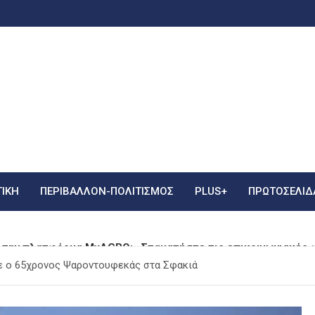
ΤΙΚΗ
ΠΕΡΙΒΑΛΛΟΝ-ΠΟΛΙΤΙΣΜΟΣ
PLUS+
ΠΡΩΤΟΣΈΛΙΔ
 την πλατφόρμα MyAGRO: «Σταματήστε τις επικοινωνιακές φ
ν περιοχή της Αγίας Μαρίνας: Σηκώθηκαν εναέρια μέσα
κε ο 65χρονος Ψαροντουφεκάς στα Σφακιά
τάζει τα 74α γενέθλιά του με χιούμορ και αναδρομή στη ζωή