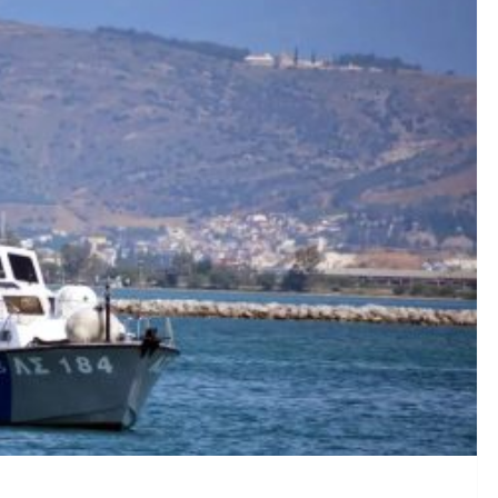
γικής Βάσης: Στρατηγική Προτεραιότητα για την Ελλάδα, σ
ολταϊκό πάρκο στο Αγρίνιο: Πυροσβέστες και εναέρια μέσα 