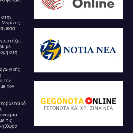
 στην
ς Μαρίνας:
ια μέσα
γιορτάζει
ου με
ρομή στη
ραγωγικής
ή
α την
με τον
ωτοβολταϊκό
:
εναέρια
με τις
λη Χώρα