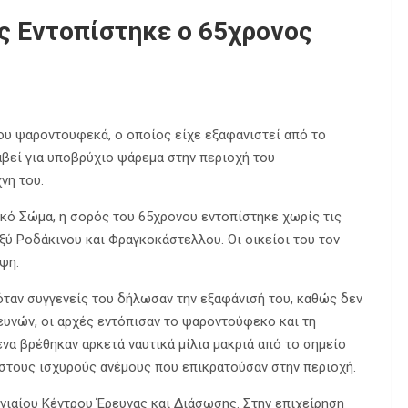
ς Εντοπίστηκε ο 65χρονος
υ ψαροντουφεκά, ο οποίος είχε εξαφανιστεί από το
ταβεί για υποβρύχιο ψάρεμα στην περιοχή του
νη του.
κό Σώμα, η σορός του 65χρονου εντοπίστηκε χωρίς τις
ξύ Ροδάκινου και Φραγκοκάστελλου. Οι οικείοι του τον
ψη.
όταν συγγενείς του δήλωσαν την εξαφάνισή του, καθώς δεν
ευνών, οι αρχές εντόπισαν το ψαροντούφεκο και τη
να βρέθηκαν αρκετά ναυτικά μίλια μακριά από το σημείο
 στους ισχυρούς ανέμους που επικρατούσαν στην περιοχή.
νιαίου Κέντρου Έρευνας και Διάσωσης. Στην επιχείρηση