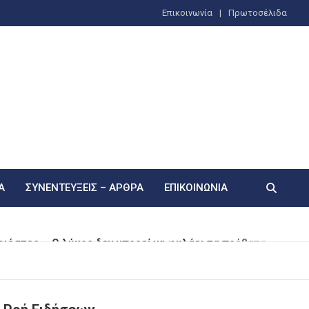
Επικοινωνία
Πρωτοσέλιδα
Α
ΣΥΝΕΝΤΕΎΞΕΙΣ – ΆΡΘΡΑ
ΕΠΙΚΟΙΝΩΝΊΑ
ιέστες – Ο λύκος δεν μπορεί να φυλάει τα πρόβατα»
 του