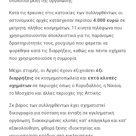
υπόλοιπα μέλη της οργάνωσης.
Κατά τις έρευνες στις κατοικίες των συλληφθέντων, οι
αστυνομικές αρχές κατάσχεσαν περίπου
4.000 ευρώ
σε
μετρητά, πλήθος κοσμημάτων, 11 κινητά τηλέφωνα που
χρησιμοποιούνταν αποκλειστικά για τις παράνομες
δραστηριότητές τους, ρουχισμό που φέρεται να
φορέθηκε κατά τις διαρρήξεις, καθώς και πέντε οχήματα
που χρησιμοποιούσε η συμμορία.
Μέχρι στιγμής, οι Αρχές έχουν εξιχνιάσει
έξι
διαρρήξεις
σε κοσμηματοπωλεία και
επτά κλοπές
οχημάτων
σε περιοχές όπως ο Κορυδαλλός, η Νίκαια,
το Μοσχάτο και άλλες περιοχές της Αττικής.
Σε βάρος των συλληφθέντων έχει σχηματιστεί
δικογραφία για σύσταση και ένταξη σε εγκληματική
οργάνωση, διακεκριμένες κλοπές κατ’ επάγγελμα και κατ’
εξακολούθηση, φθορά ξένης ιδιοκτησίας και
νομιμοποίηση εσόδων από εγκληματικές