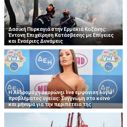
Δασική Πυρκαγιά στην Ερμακιά Κοζάνης:
Έντονη Επιχείρηση Κατάσβεσης με Επίγειες
και Εναέριες Δυνάμεις
Η Ανδρομάχη ακυρώνει live εμφάνιση λόγω
προβλήματος υγείας: Συγγνώμη στο κοινό
και μήνυμα για την περιπέτεια της