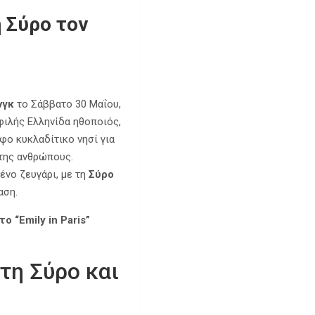
 Σύρο τον
νγκ
το Σάββατο 30 Μαΐου,
ιλής Ελληνίδα ηθοποιός,
φο κυκλαδίτικο νησί για
 της ανθρώπους.
ένο ζευγάρι, με τη
Σύρο
αση.
 “Emily in Paris”
τη Σύρο και