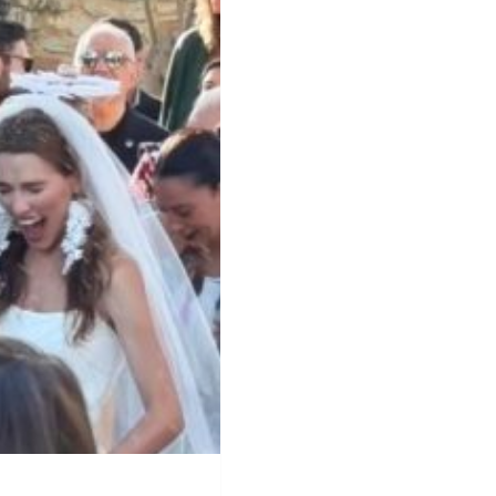
ς Βουγιουκλάκη, θέτοντας όριο στην τεχνητή νοημοσύνη
ι την Τραγωδία – «Ξαφνικά φερόταν σαν εργένης»
ηδεμονία