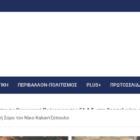
ΤΙΚΗ
ΠΕΡΙΒΑΛΛΟΝ-ΠΟΛΙΤΙΣΜΟΣ
PLUS+
ΠΡΩΤΟΣΈΛΙΔ
ει το Οικονομικό Πρόγραμμα της ΕΛ.Α.Σ. στη Θεσσαλονίκη 
κή Σύρο τον Νίκο Καλαντζόπουλο
ότησης
ηνικής Αστυνομίας: Τρεις Συλλήψεις για Καλλιέργεια και Δι
ώ