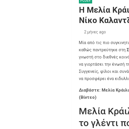
PLUS+
Η Μελία Κράι
Νίκο Καλαντ
2 μήνες ago
Μία από τις πιο συγκινη
καθώς παντρεύτηκε στη
γνωστή στο διεθνές κοινό
να γιορτάσει την ένωσή 
Συγγενείς, φίλοι και συ
να προσφέρει ένα ειδυλλ
Διαβάστε: Μελία Κράιλι
(Βίντεο)
Μελία Κράι
το γλέντι π