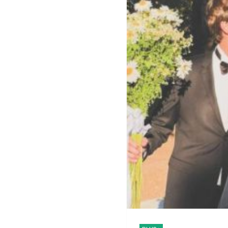
Γιάννης Παπαμιχαήλ: Διευκρι
Η Συγκλονιστική Πορε
Μπρίτνεϊ Σπίαρς: Η ο