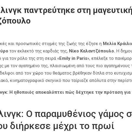
λινγκ παντρεύτηκε στη μαγευτική
ζόπουλο
τικές και προσωπικές στιγμές της ζωής της έζησε η
Μελία Κράιλι
Σύρο
τον εκλεκτό της καρδιάς της,
Νίκο Καλαντζόπουλο.
Η δημοφ
 για τον ρόλο της στη σειρά «
Emily in Paris
», επέλεξε το πανέμορ
της με τον αγαπημένο της, πλαισιωμένη από τους πιο αγαπημένους
νάδελφοι από τον χώρο του θεάματος βρέθηκαν δίπλα στο ευτυχισμ
ιακό, κινηματογραφικό σκηνικό που ταίριαζε απόλυτα στην περίστ
νγκ: Η ηθοποιός αποκαλύπτει πώς δέχτηκε την πρόταση για το
λινγκ: Ο παραμυθένιος γάμος σ
ου διήρκεσε μέχρι το πρωί