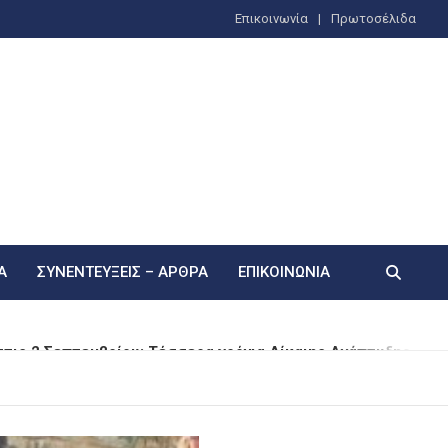
Επικοινωνία
Πρωτοσέλιδα
Α
ΣΥΝΕΝΤΕΎΞΕΙΣ – ΆΡΘΡΑ
ΕΠΙΚΟΙΝΩΝΊΑ
στις 2 Σεπτεμβρίου: Τέσσερα χρόνια Δίκαιης Ανάπτυξης
ακίνηση Κάνναβης στην Αττική, με Εκτιμώμενο Παράνομο