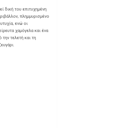
εί δική του επιτυχημένη
εριβάλλον, πλημμυρισμένο
υτυχία, ενώ οι
είρευτα χαμόγελα και ένα
 την τελετή και τη
ζευγάρι.