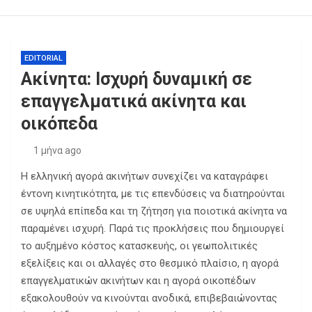
Θεσσαλονίκη: Σύλληψη 31χρονου Τούρκου με Ερυθρά
Αγγελία για Σοβαρά Εγκλήματα – Πλαστογραφία,
Ναρκωτικά, Όπλα και Ληστεία
Καλομοίρα: Μαγικές καλοκαιρινές στιγμές στη
EDITORIAL
Σαντορίνη με τον Γιώργο Μπούσαλη και τα τρία τους
Ακίνητα: Ισχυρή δυναμική σε
παιδιά
Χατζηδάκης: Από 1η Οκτωβρίου 2026, οι εγκύκλιοι
επαγγελματικά ακίνητα και
που δεν αναρτώνται είναι άκυρες – Νέες ρυθμίσεις
για ένα πιο φιλικό κράτος στον πολίτη
οικόπεδα
1 μήνα ago
Η ελληνική αγορά ακινήτων συνεχίζει να καταγράφει
έντονη κινητικότητα, με τις επενδύσεις να διατηρούνται
σε υψηλά επίπεδα και τη ζήτηση για ποιοτικά ακίνητα να
παραμένει ισχυρή. Παρά τις προκλήσεις που δημιουργεί
το αυξημένο κόστος κατασκευής, οι γεωπολιτικές
εξελίξεις και οι αλλαγές στο θεσμικό πλαίσιο, η αγορά
επαγγελματικών ακινήτων και η αγορά οικοπέδων
εξακολουθούν να κινούνται ανοδικά, επιβεβαιώνοντας