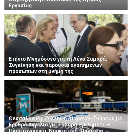
Εργασίας
Ετήσιο Μνημόσυνο για τη Λένα Σαμαρά:
Συγκίνηση και παρουσία αγαπημένων
προσώπων στη μνήμη της
Θεσσαλονίκη: Σύλληψη 31χρονου Τούρκου με
Ερυθρά Αγγελία για Σοβαρά Εγκλήματα –
Πλαστογραφία, Ναρκωτικά, Όπλα και