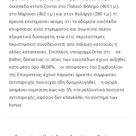
οικόπεδα εντοπίζονται στο Παλαιό Φάληρο (465 τ.μ.),
στο Μαρούσι (462 τ.μ.) και στον Χολαργό (280 τ.μ.). Η
έρευνα επισημαίνει ακόμη, ότι τα αδόμητα οικόπεδα
επιφάνειας ενός στρέμματος και άνω είναι πλέον
εξαιρετικά δυσεύρετα, ενώ στις περισσότερες
περιπτώσεις συνοδεύονται από παλαιές κατοικίες ή
άλλες κατασκευές. Επιπλέον, υπογραμμίζεται ότι: σε
βάθος δεκαετίας οι αξίες των οικοπέδων έχουν αυξηθεί
κατά μέσο όρο 48,08%, οι αποφάσεις του Συμβουλίου
της Επικρατείας έχουν παγώσει αρκετές συμφωνίες
αντιπαροχής που είχαν ήδη δρομολογηθεί, η αγορά
αναμένει συμπίεση έως και 5% στα μελλοντικά ποσοστά
αντιπαροχής, εφόσον δεν επανέλθει το σύστημα των
bonus.
Πλοήγηση