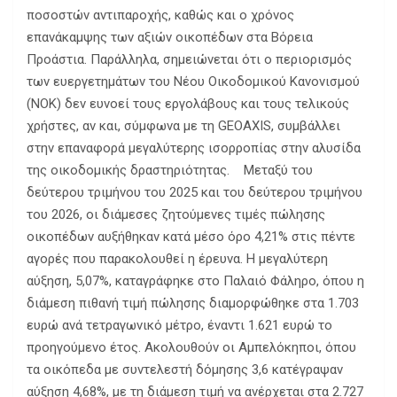
ποσοστών αντιπαροχής, καθώς και ο χρόνος
επανάκαμψης των αξιών οικοπέδων στα Βόρεια
Προάστια. Παράλληλα, σημειώνεται ότι ο περιορισμός
των ευεργετημάτων του Νέου Οικοδομικού Κανονισμού
(ΝΟΚ) δεν ευνοεί τους εργολάβους και τους τελικούς
χρήστες, αν και, σύμφωνα με τη GEOAXIS, συμβάλλει
στην επαναφορά μεγαλύτερης ισορροπίας στην αλυσίδα
της οικοδομικής δραστηριότητας. Μεταξύ του
δεύτερου τριμήνου του 2025 και του δεύτερου τριμήνου
του 2026, οι διάμεσες ζητούμενες τιμές πώλησης
οικοπέδων αυξήθηκαν κατά μέσο όρο 4,21% στις πέντε
αγορές που παρακολουθεί η έρευνα. Η μεγαλύτερη
αύξηση, 5,07%, καταγράφηκε στο Παλαιό Φάληρο, όπου η
διάμεση πιθανή τιμή πώλησης διαμορφώθηκε στα 1.703
ευρώ ανά τετραγωνικό μέτρο, έναντι 1.621 ευρώ το
προηγούμενο έτος. Ακολουθούν οι Αμπελόκηποι, όπου
τα οικόπεδα με συντελεστή δόμησης 3,6 κατέγραψαν
αύξηση 4,68%, με τη διάμεση τιμή να ανέρχεται στα 2.727