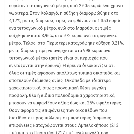
ευρώ ανά τετραγωνικό μέτρο, από 2.605 ευρώ ένα χρόνο
νωρίτερα. Στον Χολαργό, η αύξηση διαμορφώθηκε στο
4,17%, με τις διάμεσες τιμές να φθάνουν τα 1.350 ευρώ
ανά τετραγωνικό μέτρο, ενώ στο Μαρούσι οι τιμές
αυξήθηκαν κατά 3,96%, στα 972 ευρώ ανά τετραγωνικό
μέτρο. Τέλος, στο Περιστέρι καταγράφηκε αύξηση 3,21%,
με τη διάμεση τιμή να ανέρχεται στα 998 ευρώ ανά
τετραγωνικό μέτρο (αυτές είναι οι περιοχές που
εξετάζονται στην έρευνα). Η έρευνα διευκρινίζει ότι
όλες οι τιμές αφορούν απολύτως τυπικά οικόπεδα και
αποτελούν διάμεσες αξίες. Οικόπεδα με ιδιαίτερα
χαρακτηριστικά, όπως προνομιακή θέση, μεγάλη
προβολή, θέα ή ειδικά πολεοδομικά χαρακτηριστικά,
μπορούν να εμφανίζουν αξίες έως και 25% υψηλότερες.
Όσον αφορά τις επιφάνειες των οικοπέδων που
διατίθενται προς πώληση, οι μικρότερες διάμεσες
επιφάνειες καταγράφονται στους Αμπελοκήπους (213
τ.μ.) και στο Περιστέρι (217 τ.μ.), ενώ μεγαλύτερα