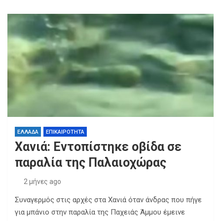
“Μαμά, νόμιζες ότι δε θα σε ξαναδώ;”
Η Ανδρομάχη χωρίς τη βέρα σε προώθηση
τραγουδιού: Ενισχύει τις φήμες χωρισμού από τον
Γιώργο Λιβάνη (Εικόνα & Βίντεο)
Ολοκληρωμένα Μέτρα Στήριξης και Αποκατάστασης
για τις Πυρόπληκτες Περιοχές της Δυτικής Αττικής
και Βοιωτίας
Ηράκλειο: Συγκίνηση στο τρισάγιο για τον 21χρονο
που δολοφονήθηκε στην Αμμουδάρα – Θα γιόρταζε
τα γενέθλιά του
ΕΛΛΑΔΑ
ΕΠΙΚΑΙΡΟΤΗΤΑ
Χανιά: Εντοπίστηκε οβίδα σε
παραλία της Παλαιοχώρας
2 μήνες ago
Συναγερμός στις αρχές στα Χανιά όταν άνδρας που πήγε
για μπάνιο στην παραλία της Παχειάς Άμμου έμεινε