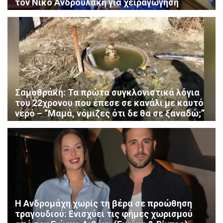
τον Νίκο Ανδρουλάκη για χειραγώγηση
Σαμοθράκη: Τα πρώτα συγκλονιστικά λόγια
του 22χρονου που έπεσε σε κανάλι με καυτό
νερό – “Μαμά, νόμιζες ότι δε θα σε ξαναδώ;”
Η Ανδρομάχη χωρίς τη βέρα σε προώθηση
τραγουδιού: Ενισχύει τις φήμες χωρισμού