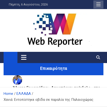
Skip
Πέμπτη, 6 Αυγούστου, 2026
to
content
WebReporter
Η είδηση στην οθόνη σας!
Επικαιρότητα
Άδωνις Γεωργιάδης: «Δεν υπάρχει σκάνδαλο» στα
Home
«Σπιτάκια Ανακύκλωσης» – Καταγγέλλει τον Νίκο
ΕΛΛΑΔΑ
Χανιά: Εντοπίστηκε οβίδα σε παραλία της Παλαιοχώρας
Ανδρουλάκη για χειραγώγηση
Σαμοθράκη: Τα πρώτα συγκλονιστικά λόγια του
22χρονου που έπεσε σε κανάλι με καυτό νερό –