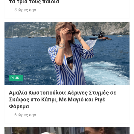
τα τρία τους παιδιά
3 ώρες ago
PLUS+
Αμαλία Κωστοπούλου: Αέρινες Στιγμές σε
Σκάφος στο Κάπρι, Με Μαγιό και Ριγέ
Φόρεμα
6 ώρες ago