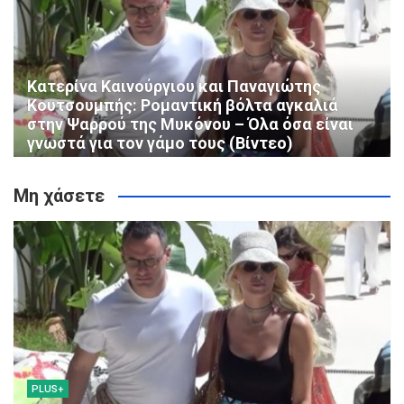
Κατερίνα Καινούργιου και Παναγιώτης
Κουτσουμπής: Ρομαντική βόλτα αγκαλιά
στην Ψαρρού της Μυκόνου – Όλα όσα είναι
γνωστά για τον γάμο τους (Βίντεο)
Μη χάσετε
PLUS+