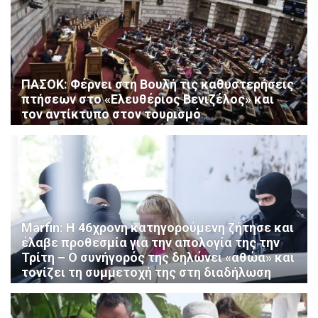
ΠΑΣΟΚ: Φέρνει στη Βουλή τις καθυστερήσεις
πτήσεων στο «Ελευθέριος Βενιζέλος» και
τον αντίκτυπο στον τουρισμό
Marfin: Η 46χρονη κατηγορούμενη ζήτησε και
έλαβε προθεσμία για την απολογία της την
Τρίτη – Ο συνήγορός της δηλώνει «αθώα» και
τονίζει τη συμμετοχή της στη διαδήλωση