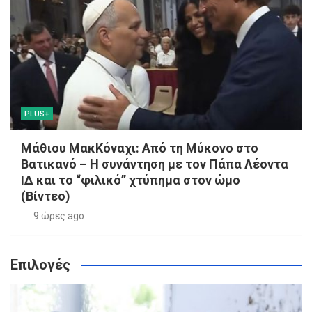
PLUS+
Μάθιου ΜακΚόναχι: Από τη Μύκονο στο
Βατικανό – Η συνάντηση με τον Πάπα Λέοντα
ΙΔ και το “φιλικό” χτύπημα στον ώμο
(Βίντεο)
9 ώρες ago
Επιλογές