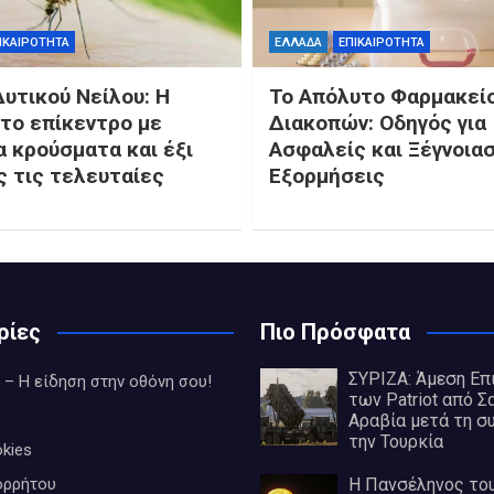
ΙΚΑΙΡΟΤΗΤΑ
ΕΛΛΑΔΑ
ΕΠΙΚΑΙΡΟΤΗΤΑ
Δυτικού Νείλου: Η
Το Απόλυτο Φαρμακεί
το επίκεντρο με
Διακοπών: Οδηγός για
 κρούσματα και έξι
Ασφαλείς και Ξέγνοια
ς τις τελευταίες
Εξορμήσεις
ρίες
Πιο Πρόσφατα
ΣΥΡΙΖΑ: Άμεση Ε
 – Η είδηση στην οθόνη σου!
των Patriot από Σ
Αραβία μετά τη σ
την Τουρκία
kies
ορρήτου
Η Πανσέληνος το