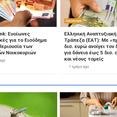
ΟΙΚΟΝΟΜΙΑ
nk: Ευοίωνες
Ελληνική Αναπτυξιακή
κές για το Εισόδημα
Τράπεζα (ΕΑΤ): Με «π
Περιουσία των
δισ. ευρώ ανοίγει τον
ών Νοικοκυριών
για δάνεια έως 5 δισ.
και νέους τομείς
ago
1 ημέρα ago