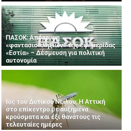
ΠΑΣΟΚ: Απόρριψη
«φαντασιοπληξιών» της εφημερίδας
«Εστία» – Δέσμευση για πολιτική
αυτονομία
Ιός του Δυτικού Νείλου: Η Αττική
στο επίκεντρο με αυξημένα
κρούσματα και έξι θανάτους τις
τελευταίες ημέρες