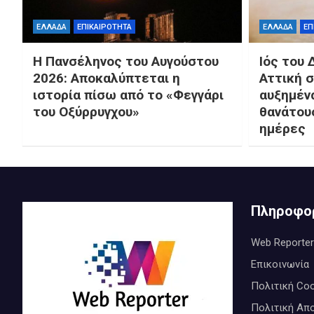
ΕΛΛΑΔΑ
ΕΠΙΚΑΙΡΟΤΗΤΑ
ΕΛΛΑΔΑ
ΕΠ
Η Πανσέληνος του Αυγούστου
Ιός του 
2026: Αποκαλύπτεται η
Αττική σ
ιστορία πίσω από το «Φεγγάρι
αυξημένα
του Οξύρρυγχου»
θανάτου
ημέρες
Πληροφο
Web Reporter
Επικοινωνία
Πολιτική Coo
Πολιτική Απ