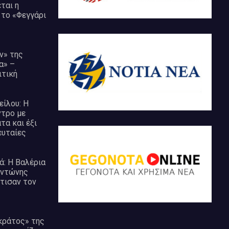
ται η
 το «Φεγγάρι
ν» της
α» –
ιτική
είλου: Η
ντρο με
τα και έξι
ευταίες
ά: Η Βαλέρια
Αντώνης
τισαν τον
κράτος» της