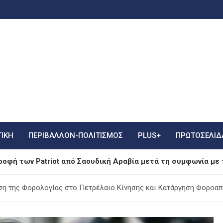
ΤΙΚΗ
ΠΕΡΙΒΑΛΛΟΝ-ΠΟΛΙΤΙΣΜΟΣ
PLUS+
ΠΡΩΤΟΣΈΛΙΔ
οφή των Patriot από Σαουδική Αραβία μετά τη συμφωνία με 
γούστου 2026: Αποκαλύπτεται η ιστορία πίσω από το «Φεγγ
ηση της Φορολογίας στο Πετρέλαιο Κίνησης και Κατάργηση Φοροα
ντασιοπληξιών» της εφημερίδας «Εστία» – Δέσμευση για πο