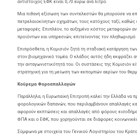
αντίστοιχος ΕΦΚ είναι 0,70 ευρώ ανά λίτρο.
Μια πιθανή εξίσωση των συντελεστών θα μπορούσε να επ
πετρελαιοκίνητων οχημάτων, τους κατόχους ταξί, καθώς 
μεταφορές. Επιπλέον, το αυξημένο κόστος μεταφορών αν
προϊόντων και υπηρεσιών, επιτείνοντας τον πληθωρισμό.
Επιπρόσθετα, η Κομισιόν ζητά τη σταδιακή κατάργηση των
στον βιομηχανικό τομέα. Ο κλάδος αυτός ήδη εκφράζει α
την ανταγωνιστικότητά του. Οι συστάσεις της Κομισιόν ε
στρατηγική για τη μείωση των εκπομπών αερίων του θερμ
Κούρεμα Φοροαπαλλαγών
Παράλληλα, η Ευρωπαϊκή Επιτροπή καλεί την Ελλάδα να 
φορολογικών δαπανών, που περιλαμβάνουν απαλλαγές κα
αφορούν εκπτώσεις και απαλλαγές από φόρους εισοδήμα
ΦΠΑ και ο ΕΦΚ, που χορηγούνται σε διάφορες κοινωνικές
Σύμφωνα με στοιχεία του Γενικού Λογιστηρίου του Κράτ