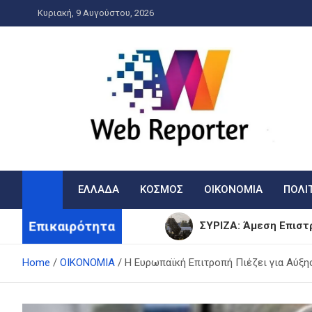
Skip
Κυριακή, 9 Αυγούστου, 2026
to
content
WebReporter
Η είδηση στην οθόνη σας!
ΕΛΛΑΔΑ
ΚΟΣΜΟΣ
ΟΙΚΟΝΟΜΙΑ
ΠΟΛΙ
Επικαιρότητα
ΣΥΡΙΖΑ: Άμεση Επιστρ
Η Πανσέληνος του Αυ
Home
ΟΙΚΟΝΟΜΙΑ
Η Ευρωπαϊκή Επιτροπή Πιέζει για Αύξ
ΠΑΣΟΚ: Απόρριψη «φα