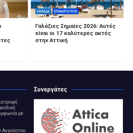
ΕΛΛΑΔΑ
ΕΠΙΚΑΙΡΟΤΗΤΑ
ο
Γαλάζιες Σημαίες 2026: Αυτές
είναι οι 17 καλύτερες ακτές
στες
στην Αττική
Συνεργάτες
πιστροφή
αουδική
υμφωνία με
υ Αυγούστου