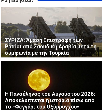
Ροή Ειδήσεων
θανάτους τις τελευταίες ημέρες
τον μοναχογιό τους (Φωτογραφίες)
ΣΥΡΙΖΑ: Άμεση Επιστροφή των
Patriot από Σαουδική Αραβία μετά τη
συμφωνία με την Τουρκία
Η Πανσέληνος του Αυγούστου 2026:
Αποκαλύπτεται η ιστορία πίσω από
το «Φεγγάρι του Οξύρρυγχου»