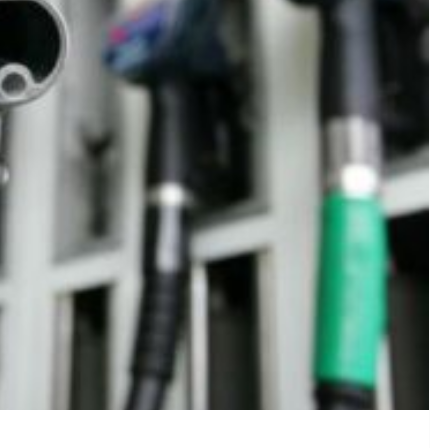
ου: Η Αττική στο επίκεντρο με αυξημένα κρούσματα και έξι 
Η Βαλέρια Χοψονίδου και ο Αντώνης Βλωτιδέλλης βάφτισαν 