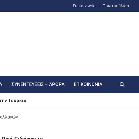
Επικοινωνία
Πρωτοσέλιδα
Α
ΣΥΝΕΝΤΕΎΞΕΙΣ – ΆΡΘΡΑ
ΕΠΙΚΟΙΝΩΝΊΑ
την Τουρκία
άρι του Οξύρρυγχου»
παλλαγών
λιτική αυτονομία