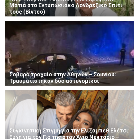
Ματιά στο Εντυπωσιακό Λονδρέζικο Σπίτι
τους (Βίντεο)
Σοβαρό τροχαίο στην Αθηνών – Σουνίου:
Τραυματίστηκαν δύο αστυνομικοί
Συγκινητική Στιγμή για την Ελίζαμπεθ Ελέτσι:
Ευχή για τον Γιο της στον Άγιο Νεκτάριο –