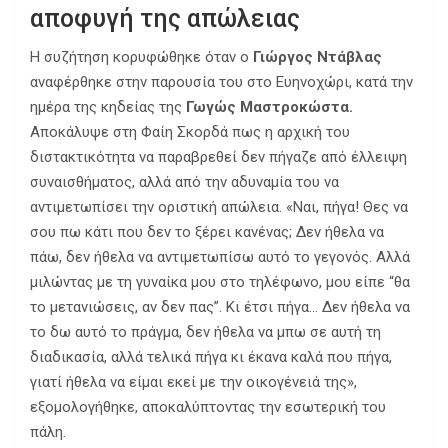
αποφυγή της απώλειας
Η συζήτηση κορυφώθηκε όταν ο
Γιώργος Ντάβλας
αναφέρθηκε στην παρουσία του στο Ευηνοχώρι, κατά την
ημέρα της κηδείας της
Γωγώς Μαστροκώστα.
Αποκάλυψε στη Φαίη Σκορδά πως η αρχική του
διστακτικότητα να παραβρεθεί δεν πήγαζε από έλλειψη
συναισθήματος, αλλά από την αδυναμία του να
αντιμετωπίσει την οριστική απώλεια. «Ναι, πήγα! Θες να
σου πω κάτι που δεν το ξέρει κανένας; Δεν ήθελα να
πάω, δεν ήθελα να αντιμετωπίσω αυτό το γεγονός. Αλλά
μιλώντας με τη γυναίκα μου στο τηλέφωνο, μου είπε “θα
το μετανιώσεις, αν δεν πας”. Κι έτσι πήγα… Δεν ήθελα να
το δω αυτό το πράγμα, δεν ήθελα να μπω σε αυτή τη
διαδικασία, αλλά τελικά πήγα κι έκανα καλά που πήγα,
γιατί ήθελα να είμαι εκεί με την οικογένειά της»,
εξομολογήθηκε, αποκαλύπτοντας την εσωτερική του
πάλη.