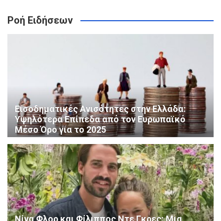
Ροή Ειδήσεων
Εισοδηματικές Ανισότητες στην Ελλάδα:
Υψηλότερα Επίπεδα από τον Ευρωπαϊκό
Μέσο Όρο για το 2025
Νίνα Φλορ και Φίλιππος Ντε Γκρες: Μια