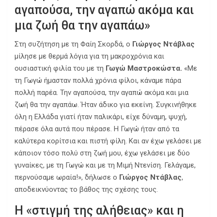
αγαπούσα, την αγαπώ ακόμα και
μια ζωή θα την αγαπάω»
Στη συζήτηση με τη Φαίη Σκορδά, ο
Γιώργος Ντάβλας
μίλησε με θερμά λόγια για τη μακροχρόνια και
ουσιαστική φιλία του με τη
Γωγώ Μαστροκώστα.
«Με
τη Γωγώ ήμασταν πολλά χρόνια φίλοι, κάναμε πάρα
πολλή παρέα. Την αγαπούσα, την αγαπώ ακόμα και μια
ζωή θα την αγαπάω. Ήταν άδικο για εκείνη. Συγκινήθηκε
όλη η Ελλάδα γιατί ήταν παλικάρι, είχε δύναμη, ψυχή,
πέρασε όλα αυτά που πέρασε. Η Γωγώ ήταν από τα
καλύτερα κορίτσια και πιστή φίλη. Και αν έχω γελάσει με
κάποιον τόσο πολύ στη ζωή μου, έχω γελάσει με δύο
γυναίκες, με τη Γωγώ και με τη Μιμή Ντενίση. Γελάγαμε,
περνούσαμε ωραία!», δήλωσε ο
Γιώργος Ντάβλας
,
αποδεικνύοντας το βάθος της σχέσης τους.
Η «στιγμή της αλήθειας» και η