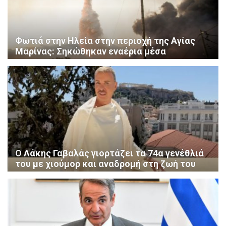
Φωτιά στην Ηλεία στην περιοχή της Αγίας
Μαρίνας: Σηκώθηκαν εναέρια μέσα
Ο Λάκης Γαβαλάς γιορτάζει τα 74α γενέθλιά
του με χιούμορ και αναδρομή στη ζωή του