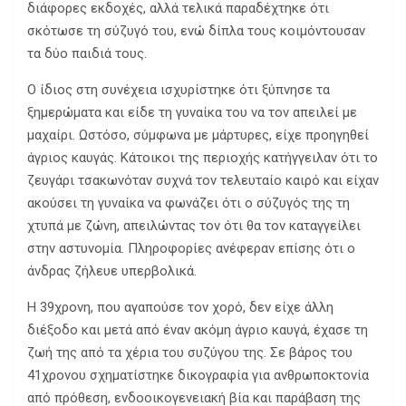
διάφορες εκδοχές, αλλά τελικά παραδέχτηκε ότι
σκότωσε τη σύζυγό του, ενώ δίπλα τους κοιμόντουσαν
τα δύο παιδιά τους.
Ο ίδιος στη συνέχεια ισχυρίστηκε ότι ξύπνησε τα
ξημερώματα και είδε τη γυναίκα του να τον απειλεί με
μαχαίρι. Ωστόσο, σύμφωνα με μάρτυρες, είχε προηγηθεί
άγριος καυγάς. Κάτοικοι της περιοχής κατήγγειλαν ότι το
ζευγάρι τσακωνόταν συχνά τον τελευταίο καιρό και είχαν
ακούσει τη γυναίκα να φωνάζει ότι ο σύζυγός της τη
χτυπά με ζώνη, απειλώντας τον ότι θα τον καταγγείλει
στην αστυνομία. Πληροφορίες ανέφεραν επίσης ότι ο
άνδρας ζήλευε υπερβολικά.
Η 39χρονη, που αγαπούσε τον χορό, δεν είχε άλλη
διέξοδο και μετά από έναν ακόμη άγριο καυγά, έχασε τη
ζωή της από τα χέρια του συζύγου της. Σε βάρος του
41χρονου σχηματίστηκε δικογραφία για ανθρωποκτονία
από πρόθεση, ενδοοικογενειακή βία και παράβαση της