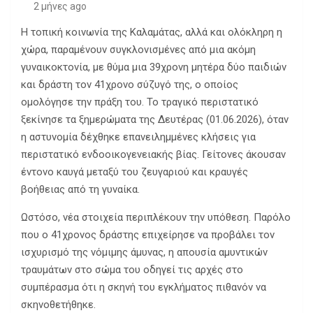
2 μήνες ago
Η τοπική κοινωνία της Καλαμάτας, αλλά και ολόκληρη η
χώρα, παραμένουν συγκλονισμένες από μια ακόμη
γυναικοκτονία, με θύμα μια 39χρονη μητέρα δύο παιδιών
και δράστη τον 41χρονο σύζυγό της, ο οποίος
ομολόγησε την πράξη του. Το τραγικό περιστατικό
ξεκίνησε τα ξημερώματα της Δευτέρας (01.06.2026), όταν
η αστυνομία δέχθηκε επανειλημμένες κλήσεις για
περιστατικό ενδοοικογενειακής βίας. Γείτονες άκουσαν
έντονο καυγά μεταξύ του ζευγαριού και κραυγές
βοήθειας από τη γυναίκα.
Ωστόσο, νέα στοιχεία περιπλέκουν την υπόθεση. Παρόλο
που ο 41χρονος δράστης επιχείρησε να προβάλει τον
ισχυρισμό της νόμιμης άμυνας, η απουσία αμυντικών
τραυμάτων στο σώμα του οδηγεί τις αρχές στο
συμπέρασμα ότι η σκηνή του εγκλήματος πιθανόν να
σκηνοθετήθηκε.