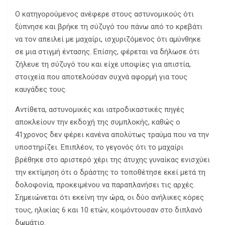
Ο κατηγορούμενος ανέφερε στους αστυνομικούς ότι
ξύπνησε και βρήκε τη σύζυγό του πάνω από το κρεβάτι
να τον απειλεί με μαχαίρι, ισχυριζόμενος ότι αμύνθηκε
σε μια στιγμή έντασης. Επίσης, φέρεται να δήλωσε ότι
ζήλευε τη σύζυγό του και είχε υποψίες για απιστία,
στοιχεία που αποτελούσαν συχνά αφορμή για τους
καυγάδες τους.
Αντίθετα, αστυνομικές και ιατροδικαστικές πηγές
αποκλείουν την εκδοχή της συμπλοκής, καθώς ο
41χρονος δεν φέρει κανένα απολύτως τραύμα που να την
υποστηρίζει. Επιπλέον, το γεγονός ότι το μαχαίρι
βρέθηκε στο αριστερό χέρι της άτυχης γυναίκας ενισχύει
την εκτίμηση ότι ο δράστης το τοποθέτησε εκεί μετά τη
δολοφονία, προκειμένου να παραπλανήσει τις αρχές.
Σημειώνεται ότι εκείνη την ώρα, οι δύο ανήλικες κόρες
τους, ηλικίας 6 και 10 ετών, κοιμόντουσαν στο διπλανό
δωμάτιο.