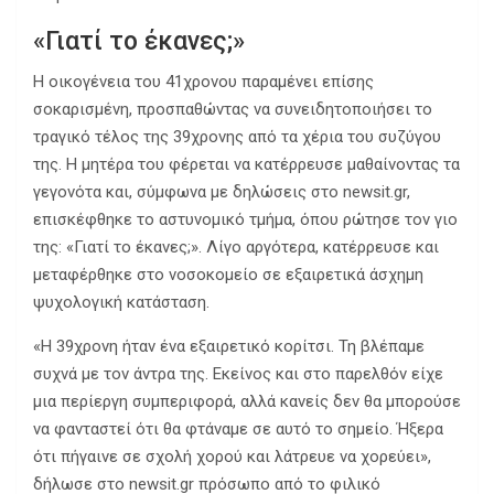
«Γιατί το έκανες;»
Η οικογένεια του 41χρονου παραμένει επίσης
σοκαρισμένη, προσπαθώντας να συνειδητοποιήσει το
τραγικό τέλος της 39χρονης από τα χέρια του συζύγου
της. Η μητέρα του φέρεται να κατέρρευσε μαθαίνοντας τα
γεγονότα και, σύμφωνα με δηλώσεις στο newsit.gr,
επισκέφθηκε το αστυνομικό τμήμα, όπου ρώτησε τον γιο
της: «Γιατί το έκανες;». Λίγο αργότερα, κατέρρευσε και
μεταφέρθηκε στο νοσοκομείο σε εξαιρετικά άσχημη
ψυχολογική κατάσταση.
«Η 39χρονη ήταν ένα εξαιρετικό κορίτσι. Τη βλέπαμε
συχνά με τον άντρα της. Εκείνος και στο παρελθόν είχε
μια περίεργη συμπεριφορά, αλλά κανείς δεν θα μπορούσε
να φανταστεί ότι θα φτάναμε σε αυτό το σημείο. Ήξερα
ότι πήγαινε σε σχολή χορού και λάτρευε να χορεύει»,
δήλωσε στο newsit.gr πρόσωπο από το φιλικό