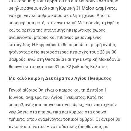
Οι εκδρομείς του Σαββάτου θα απολαύσουν καλό καιρό
με ηλιοφάνεια, ενώ και η Κυριακή 31 Μαΐου αναμένεται
να έχει γενικά αίθριο καιρό σε όλη τη χώρα. Από το
μεσημέρι και μετά, στην ανατολική Μακεδονία, τη Θράκη
και τα ορεινά της υπόλοιπης ηπειρωτικής χώρας,
αναμένονται μπόρες και πιθανώς μεμονωμένες
καταιγίδες. Η θερμοκρασία θα σημειώσει μικρή άνοδο,
φτάνοντας στις περισσότερες περιοχές τους 28 με 30
βαθμούς, ενώ στη Θεσσαλία και την κεντρική Μακεδονία
θα αγγίξει τοπικά τους 31 με 32 βαθμούς Κελσίου.
Με καλό καιρό η Δευτέρα του Αγίου Πνεύματος
Γενικά αίθριος θα είναι ο καιρός και τη Δευτέρα 1
Ιουνίου, ανήμερα του Αγίου Πνεύματος. Κατά τις
μεσημβρινές και απογευματινές ώρες, θα αναπτυχθούν
νεφώσεις στα ηπειρωτικά και κυρίως στα ορεινά
τμήματα, όπου αναμένονται τοπικοί όμβροι. Οι άνεμοι θα
πνέουν από νότιες – νοτιοδυτικές διευθύνσεις με