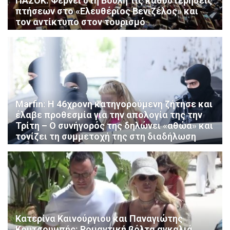
ΠΑΣΟΚ: Φέρνει στη Βουλή τις καθυστερήσεις
πτήσεων στο «Ελευθέριος Βενιζέλος» και
τον αντίκτυπο στον τουρισμό
Marfin: Η 46χρονη κατηγορούμενη ζήτησε και
έλαβε προθεσμία για την απολογία της την
Τρίτη – Ο συνήγορός της δηλώνει «αθώα» και
τονίζει τη συμμετοχή της στη διαδήλωση
Κατερίνα Καινούργιου και Παναγιώτης
Κουτσουμπής: Ρομαντική βόλτα αγκαλιά