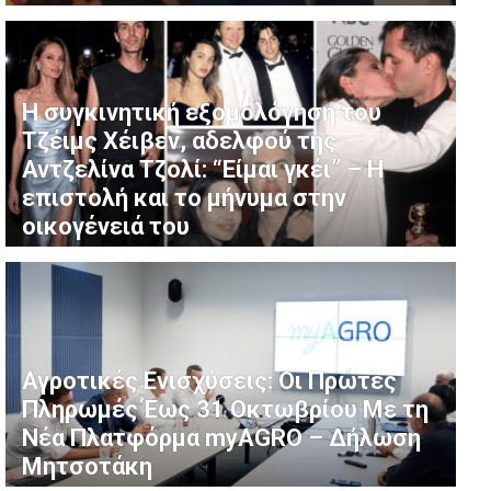
Η συγκινητική εξομολόγηση του
Τζέιμς Χέιβεν, αδελφού της
Αντζελίνα Τζολί: “Είμαι γκέι” – Η
επιστολή και το μήνυμα στην
οικογένειά του
Αγροτικές Ενισχύσεις: Οι Πρώτες
Πληρωμές Έως 31 Οκτωβρίου Με τη
Νέα Πλατφόρμα myAGRO – Δήλωση
Μητσοτάκη