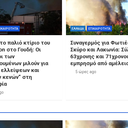
ΙΚΑΙΡΟΤΗΤΑ
ΕΛΛΑΔΑ
ΕΠΙΚΑΙΡΟΤΗΤΑ
το παλιό κτίριο του
Συναγερμός για Φωτιέ
n στο Γουδή: Οι
Σκύρο και Λακωνία: Σ
οι των
63χρονης και 71χρονου
ουμένων μιλούν για
εμπρησμό από αμέλει
 ελλείψεων και
5 ώρες ago
 κενών” στη
φία
go