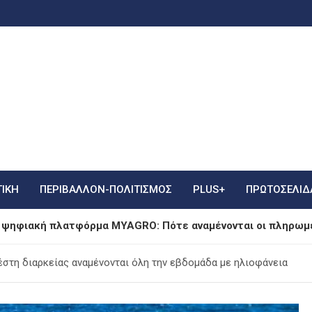
ΤΙΚΗ
ΠΕΡΙΒΑΛΛΟΝ-ΠΟΛΙΤΙΣΜΟΣ
PLUS+
ΠΡΩΤΟΣΈΛΙΔ
 ψηφιακή πλατφόρμα MYAGRO: Πότε αναμένονται οι πληρωμ
ρονη που κατηγορείται για τη φονική πυρκαγιά στην Marfin
ζέστη διαρκείας αναμένονται όλη την εβδομάδα με ηλιοφάνεια
όγηση του Τζέιμς Χέιβεν, αδελφού της Αντζελίνα Τζολί: “Είμα