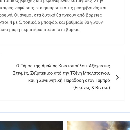
ε τοπικές βροχές και μεμονωμένες καταιγίδες. Στην
όσκαιρες νεφώσεις στα ηπειρωτικά τις μεσημβρινές και
ρεινά. Οι άνεμοι στα δυτικά θα πνέουν από βόρειες
τιοι 4 με 5, τοπικά 6 μποφόρ, και βαθμιαία θα γίνουν
άσει μικρή περαιτέρω πτώση στα βόρεια.
Ο Γάμος της Αμαλίας Κωστοπούλου: Αξέχαστες
Στιγμές, Ζεϊμπέκικο από την Τζένη Μπαλατσινού,
και η Συγκινητική Παράδοση στον Γαμπρό
(Εικόνες & Βίντεο)