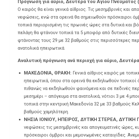
Πρόγνωση για αύριο, Δευτέρα του Αγίου Πνεύματος 
Ο καιρός θα είναι γενικά αίθριος. Τις μεσημβρινές και α
νεφώσεις, ενώ στα ορεινά θα σημειωθούν πρόσκαιροι όμβ
τοπικά περιορισμένη τις πρωινές ώρες στα δυτικά και βόρ
πελάγη θα φτάνουν τοπικά τα 5 μποφόρ από δυτικές διευ
φτάνοντας τους 29 με 32 βαθμούς στις περισσότερες περι
ανατολικά ηπειρωτικά.
Αναλυτική πρόγνωση ανά περιοχή για αύριο, Δευτέρα
ΜΑΚΕΔΟΝΙΑ, ΘΡΑΚΗ:
Γενικά αίθριος καιρός με τοπι
ηπειρωτικά, όπου στα ορεινά θα εκδηλωθούν τοπικοί 
πιθανώς να εκδηλωθούν φαινόμενα και σε πεδινές περι
μεσημέρι – απόγευμα στα ανατολικά, νότιοι 3 με 4 μπ
τοπικά στην κεντρική Μακεδονία 32 με 33 βαθμούς Κελσ
βαθμούς χαμηλότερη.
ΝΗΣΙΑ ΙΟΝΙΟΥ, ΗΠΕΙΡΟΣ, ΔΥΤΙΚΗ ΣΤΕΡΕΑ, ΔΥΤΙΚ
νεφώσεις τις μεσημβρινές και απογευματινές ώρες, κ
πρόσκαιροι όμβροι και μεμονωμένες καταιγίδες. Άνεμοι