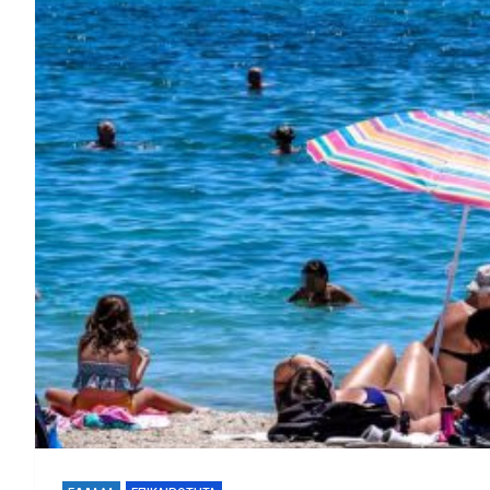
Αγροτικές Ενισχύσε
Φωτιά στο παλιό κτίριο του
δικογραφία