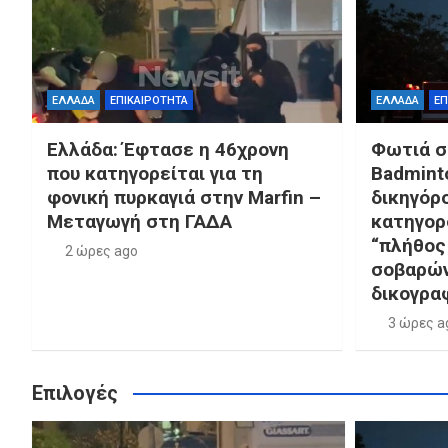
ΕΛΛΑΔΑ
ΕΠΙΚΑΙΡΟΤΗΤΑ
ΕΛΛΑΔΑ
ΕΠ
Ελλάδα: Έφτασε η 46χρονη
Φωτιά σ
που κατηγορείται για τη
Badminto
φονική πυρκαγιά στην Marfin –
δικηγόρ
Μεταγωγή στη ΓΑΔΑ
κατηγορ
“πλήθος
2 ώρες ago
σοβαρών
δικογρα
3 ώρες a
Επιλογές