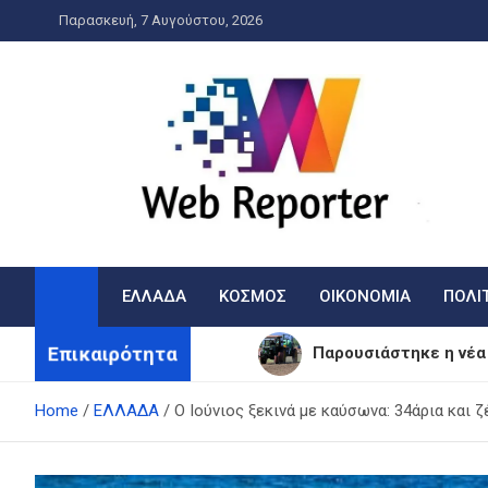
Skip
Παρασκευή, 7 Αυγούστου, 2026
to
content
WebReporter
Η είδηση στην οθόνη σας!
ΕΛΛΑΔΑ
ΚΟΣΜΟΣ
ΟΙΚΟΝΟΜΙΑ
ΠΟΛΙ
Επικαιρότητα
Παρουσιάστηκε η νέα
Ελλάδα: Έφτασε η 46χ
Home
ΕΛΛΑΔΑ
Ο Ιούνιος ξεκινά με καύσωνα: 34άρια και 
Η συγκινητική εξομολ