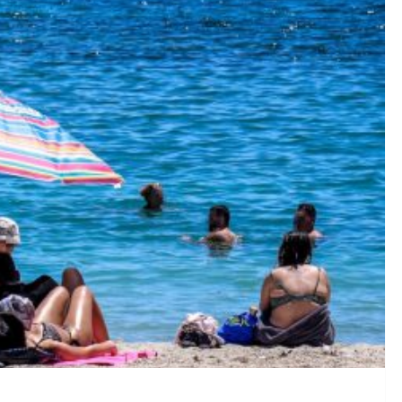
ις: Οι Πρώτες Πληρωμές Έως 31 Οκτωβρίου Με τη Νέα Πλ
 Badminton στο Γουδή: Οι δικηγόροι των κατηγορουμένων μι