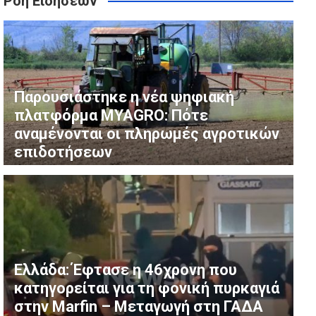
Ροή Ειδήσεων
ατφόρμα myAGRO – Δήλωση Μητσοτάκη
λούν για “πλήθος ελλείψεων και σοβαρών κενών” στη
Παρουσιάστηκε η νέα ψηφιακή
πλατφόρμα MYAGRO: Πότε
αναμένονται οι πληρωμές αγροτικών
επιδοτήσεων
Ελλάδα: Έφτασε η 46χρονη που
κατηγορείται για τη φονική πυρκαγιά
στην Marfin – Μεταγωγή στη ΓΑΔΑ