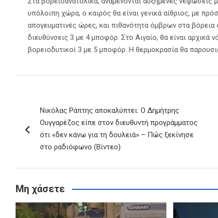
Στα βορειοανατολικά, αναμένονται αυξημένες νεφώσεις μ
υπόλοιπη χώρα, ο καιρός θα είναι γενικά αίθριος, με πρ
απογευματινές ώρες, και πιθανότητα όμβρων στα βόρεια ο
διευθύνσεις 3 με 4 μποφόρ. Στο Αιγαίο, θα είναι αρχικά νό
βορειοδυτικοί 3 με 5 μποφόρ. Η θερμοκρασία θα παρουσι
Πλοήγηση
Νικόλας Ράπτης αποκαλύπτει: Ο Δημήτρης
άρθρων
Ουγγαρέζος είπε στον διευθυντή προγράμματος
ότι «δεν κάνω για τη δουλειά» – Πώς ξεκίνησε
στο ραδιόφωνο (Βίντεο)
Μη χάσετε