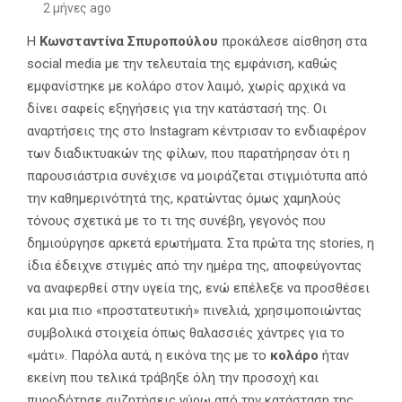
2 μήνες ago
Η
Κωνσταντίνα Σπυροπούλου
προκάλεσε αίσθηση στα
social media με την τελευταία της εμφάνιση, καθώς
εμφανίστηκε με κολάρο στον λαιμό, χωρίς αρχικά να
δίνει σαφείς εξηγήσεις για την κατάστασή της. Οι
αναρτήσεις της στο Instagram κέντρισαν το ενδιαφέρον
των διαδικτυακών της φίλων, που παρατήρησαν ότι η
παρουσιάστρια συνέχισε να μοιράζεται στιγμιότυπα από
την καθημερινότητά της, κρατώντας όμως χαμηλούς
τόνους σχετικά με το τι της συνέβη, γεγονός που
δημιούργησε αρκετά ερωτήματα. Στα πρώτα της stories, η
ίδια έδειχνε στιγμές από την ημέρα της, αποφεύγοντας
να αναφερθεί στην υγεία της, ενώ επέλεξε να προσθέσει
και μια πιο «προστατευτική» πινελιά, χρησιμοποιώντας
συμβολικά στοιχεία όπως θαλασσιές χάντρες για το
«μάτι». Παρόλα αυτά, η εικόνα της με το
κολάρο
ήταν
εκείνη που τελικά τράβηξε όλη την προσοχή και
πυροδότησε συζητήσεις γύρω από την κατάσταση της