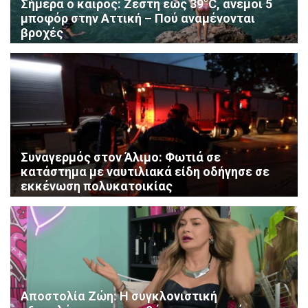
Σήμερα ο καιρός: Ζέστη έως 39°C, άνεμοι 5
μποφόρ στην Αττική – Πού αναμένονται
βροχές
Συναγερμός στον Άλιμο: Φωτιά σε
κατάστημα με ναυτιλιακά είδη οδήγησε σε
εκκένωση πολυκατοικίας
Αποστολία Ζώη: Η συγκλονιστική