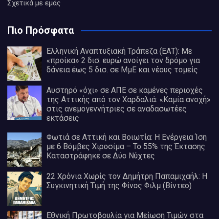
Σχετικά με εμάς
Πιο Πρόσφατα
Ελληνική Αναπτυξιακή Τράπεζα (ΕΑΤ): Με
«προίκα» 2 δισ. ευρώ ανοίγει τον δρόμο για
δάνεια έως 5 δισ. σε ΜμΕ και νέους τομείς
Αυστηρό «όχι» σε ΑΠΕ σε καμένες περιοχές
της Αττικής από τον Χαρδαλιά: «Καμία ανοχή»
στις ανεμογεννήτριες σε αναδασωτέες
εκτάσεις
Φωτιά σε Αττική και Βοιωτία: Η Ενέργεια Ίση
με 6 Βόμβες Χιροσίμα – Το 55% της Έκτασης
Καταστράφηκε σε Δύο Νύχτες
22 Χρόνια Χωρίς τον Δημήτρη Παπαμιχαήλ: Η
Συγκινητική Τιμή της Φίνος Φιλμ (Βίντεο)
Εθνική Πρωτοβουλία για Μείωση Τιμών στα