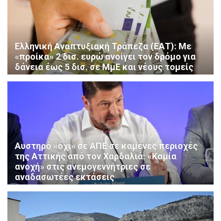
Ελληνική Αναπτυξιακή Τράπεζα (ΕΑΤ): Με
«προίκα» 2 δισ. ευρώ ανοίγει τον δρόμο για
δάνεια έως 5 δισ. σε ΜμΕ και νέους τομείς
Αυστηρό «όχι» σε ΑΠΕ σε καμένες περιοχές
της Αττικής από τον Χαρδαλιά: «Καμία
ανοχή» στις ανεμογεννήτριες σε
αναδασωτέες εκτάσεις