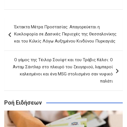
Πλοήγηση
Έκτακτα Μέτρα Προστασίας: Απαγορεύεται η
άρθρων
Κυκλοφορία σε Δασικές Περιοχές της Θεσσαλονίκης
και του Κιλκίς Λόγω Αυξημένου Κινδύνου Πυρκαγιάς
Ο γάμος της Τέιλορ Σουίφτ και του Τράβις Κέλσι: Ο
Άνταμ Σάντλερ στο πλευρό του ζευγαριού, λαμπεροί
καλεσμένοι και ένα MSG στολισμένο σαν νυφικό
παλάτι
Ροή Ειδήσεων