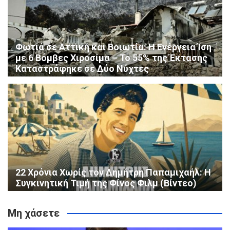
Φωτιά σε Αττική και Βοιωτία: Η Ενέργεια Ίση
με 6 Βόμβες Χιροσίμα – Το 55% της Έκτασης
Καταστράφηκε σε Δύο Νύχτες
22 Χρόνια Χωρίς τον Δημήτρη Παπαμιχαήλ: Η
Συγκινητική Τιμή της Φίνος Φιλμ (Βίντεο)
Μη χάσετε