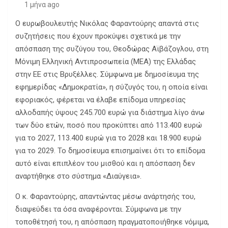
1 μήνα ago
Ο ευρωβουλευτής Νικόλας Φαραντούρης απαντά στις
συζητήσεις που έχουν προκύψει σχετικά με την
απόσπαση της συζύγου του, Θεοδώρας Αϊβάζογλου, στη
Μόνιμη Ελληνική Αντιπροσωπεία (ΜΕΑ) της Ελλάδας
στην ΕΕ στις Βρυξέλλες. Σύμφωνα με δημοσίευμα της
εφημερίδας «Δημοκρατία», η σύζυγός του, η οποία είναι
εφοριακός, φέρεται να έλαβε επίδομα υπηρεσίας
αλλοδαπής ύψους 245.700 ευρώ για διάστημα λίγο άνω
των δύο ετών, ποσό που προκύπτει από 113.400 ευρώ
για το 2027, 113.400 ευρώ για το 2028 και 18.900 ευρώ
για το 2029. Το δημοσίευμα επισημαίνει ότι το επίδομα
αυτό είναι επιπλέον του μισθού και η απόσπαση δεν
αναρτήθηκε στο σύστημα «Διαύγεια».
Ο κ. Φαραντούρης, απαντώντας μέσω ανάρτησής του,
διαψεύδει τα όσα αναφέρονται. Σύμφωνα με την
τοποθέτησή του, η απόσπαση πραγματοποιήθηκε νόμιμα,