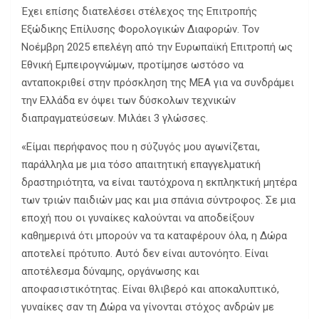
Έχει επίσης διατελέσει στέλεχος της Επιτροπής
Εξώδικης Επίλυσης Φορολογικών Διαφορών. Τον
Νοέμβρη 2025 επελέγη από την Ευρωπαϊκή Επιτροπή ως
Εθνική Εμπειρογνώμων, προτίμησε ωστόσο να
ανταποκριθεί στην πρόσκληση της ΜΕΑ για να συνδράμει
την Ελλάδα εν όψει των δύσκολων τεχνικών
διαπραγματεύσεων. Μιλάει 3 γλώσσες.
«Είμαι περήφανος που η σύζυγός μου αγωνίζεται,
παράλληλα με μια τόσο απαιτητική επαγγελματική
δραστηριότητα, να είναι ταυτόχρονα η εκπληκτική μητέρα
των τριών παιδιών μας και μια σπάνια σύντροφος. Σε μια
εποχή που οι γυναίκες καλούνται να αποδείξουν
καθημερινά ότι μπορούν να τα καταφέρουν όλα, η Δώρα
αποτελεί πρότυπο. Αυτό δεν είναι αυτονόητο. Είναι
αποτέλεσμα δύναμης, οργάνωσης και
αποφασιστικότητας. Είναι θλιβερό και αποκαλυπτικό,
γυναίκες σαν τη Δώρα να γίνονται στόχος ανδρών με