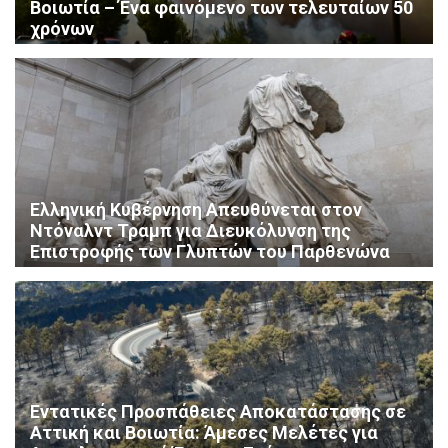
Βοιωτία – Ένα φαινόμενο των τελευταίων 50
χρόνων
Ελληνική Κυβέρνηση Απευθύνεται στον
Ντόναλντ Τραμπ για Διευκόλυνση της
Επιστροφής των Γλυπτών του Παρθενώνα
Εντατικές Προσπάθειες Αποκατάστασης σε
Αττική και Βοιωτία: Άμεσες Μελέτες για