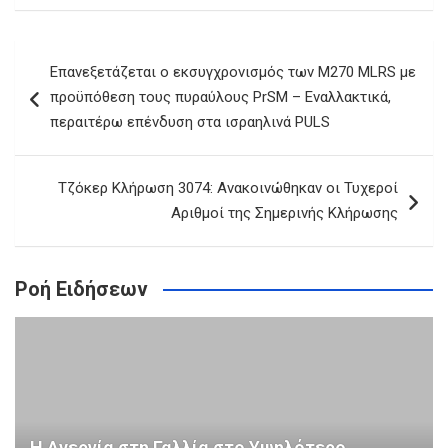
Πλοήγηση
Επανεξετάζεται ο εκσυγχρονισμός των M270 MLRS με
άρθρων
προϋπόθεση τους πυραύλους PrSM – Εναλλακτικά,
περαιτέρω επένδυση στα ισραηλινά PULS
Τζόκερ Κλήρωση 3074: Ανακοινώθηκαν οι Τυχεροί
Αριθμοί της Σημερινής Κλήρωσης
Ροή Ειδήσεων
Η Ανεργία στη Γαλλία στο Υψηλότερο