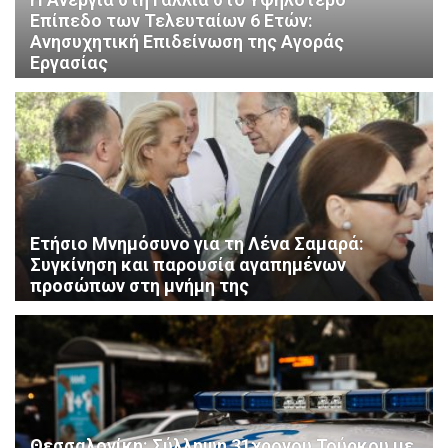
Επίπεδο των Τελευταίων 6 Ετών:
Ανησυχητική Επιδείνωση της Αγοράς
Εργασίας
Ετήσιο Μνημόσυνο για τη Λένα Σαμαρά:
Συγκίνηση και παρουσία αγαπημένων
προσώπων στη μνήμη της
Θεσσαλονίκη: Σύλληψη 31χρονου Τούρκου με