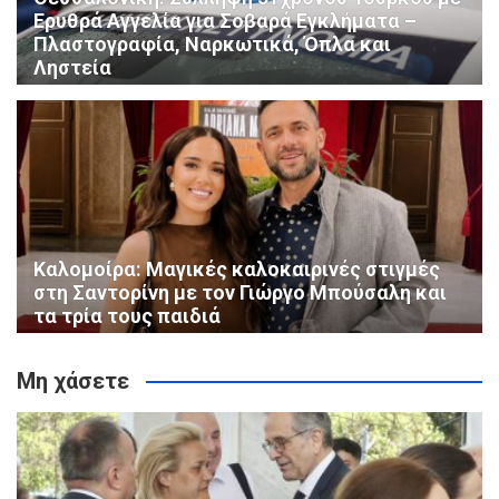
Ερυθρά Αγγελία για Σοβαρά Εγκλήματα –
Πλαστογραφία, Ναρκωτικά, Όπλα και
Ληστεία
Καλομοίρα: Μαγικές καλοκαιρινές στιγμές
στη Σαντορίνη με τον Γιώργο Μπούσαλη και
τα τρία τους παιδιά
Μη χάσετε