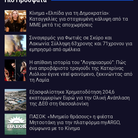
Πιο Πρόσφατα
Κίνημα «Ελπίδα για τη Δημοκρατία»:
Καταγγελίες για στοχευμένη κάλυψη από τα
ΜΜΕ μετά τις αποχωρήσεις
Συναγερμός για Φωτιές σε Σκύρο και
Λακωνία: Σύλληψη 63χρονης και 71χρονου για
εμπρησμό από αμέλεια
Η απίθανη ιστορία του “Λογαριασμού”: Πώς
ένα απροβάριστο τραγούδι της Κατερίνας
Λιόλιου έγινε viral φαινόμενο, ξεκινώντας από
τη Λαμία
Εξασφαλίστηκε Χρηματοδότηση 204,6
εκατομμυρίων Ευρώ για την Ολική Ανάπλαση
της ΔΕΘ στη Θεσσαλονίκη
ΠΑΣΟΚ: «Μνημείο θράσους» η φιέστα
Μητσοτάκη για την πλατφόρμα myARGO,
σύμφωνα με το Κίνημα