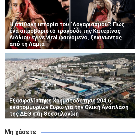
Η απίθανη ιστορία του “Λογαριασμού”: Πώς
ένα απροβάριστο τραγούδι της Κατερίνας
Λιόλιου έγινε viral φαινόμενο, ξεκινώντας
από τη Λαμία
Εξασφαλίστηκε Χρηματοδότηση 204,6
εκατομμυρίων Ευρώ για την Ολική Ανάπλαση
της ΔΕΘ στη Θεσσαλονίκη
Μη χάσετε