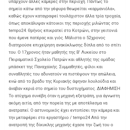
υπάρχουν άλλες κάμερες στην περιοχή. Πάντως το
σημείο κάτω από την γέφυρα θεωρείται «καρμανιόλα»,
καθώς έχουν καταγραφεί τουλάχιστον άλλα τρία τροχαία,
όπως αποκάλυψαν κάτοικοι της περιοχής μιλώντας στο
tempo24. Θρήνος επικρατεί στο Κοτρώνι, στην γειτονιά
που έμενε πατέρας και γιός. Μάλιστα ο 52χρονος
διατηρούσε επιχείρηση ανακύκλωσης δίπλα από το σπίτι
του. Ο 17χρονος ήταν μαθητής της Β’ Λυκείου στο
Πειραματικό Σχολείο Πατρών και αθλητής της ομάδας
μπάσκετ της Παναχαϊκής. Συμμαθητές, φίλοι και
συναθλητές του αδυνατούν να πιστέψουν την απώλεια,
ενώ από το βράδυ της Κυριακής άφηναν λουλούδια και
άναβαν κεριά στο σημείο του δυστυχήματος. ΔΙΑΦΗΜΙΣΗ
Το ατύχημα συνέβη όταν η μηχανή εξετράπη, για άγνωστη
ακόμη αιτία, από την πορεία της με αποτέλεσμα να
ανατραπεί. Ο αστυνομικός έχει εντοπίσει την κάμερα και
την μεταφέρει στο εργαστήριο / tempo24 Από την
ανατροπή της δίκυκλης μηχανής έχασε την ζωή του ο