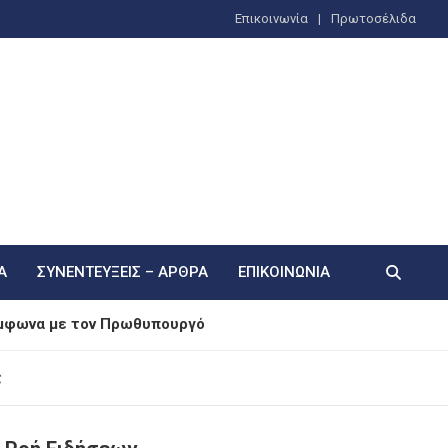
Επικοινωνία
Πρωτοσέλιδα
Α
ΣΥΝΕΝΤΕΎΞΕΙΣ – ΆΡΘΡΑ
ΕΠΙΚΟΙΝΩΝΊΑ
ύμφωνα με τον Πρωθυπουργό
δίνουν μάχη με τις φλόγες στη Μεγάλη Χώρα
ς
ρία (Βίντεο)