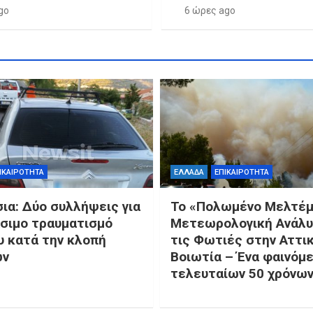
go
6 ώρες ago
ΙΚΑΙΡΟΤΗΤΑ
ΕΛΛΑΔΑ
ΕΠΙΚΑΙΡΟΤΗΤΑ
ια: Δύο συλλήψεις για
Το «Πολωμένο Μελτέμ
άσιμο τραυματισμό
Μετεωρολογική Ανάλυ
υ κατά την κλοπή
τις Φωτιές στην Αττικ
ων
Βοιωτία – Ένα φαινόμ
τελευταίων 50 χρόνω