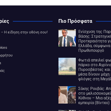
ρίες
Πιο Πρόσφατα
Ενίσχυση της Πα
 – Η είδηση στην οθόνη σου!
Βάσης: Στρατηγικ
Προτεραιότητα γι
Ελλάδα, σύμφωνα 
kies
Πρωθυπουργό
ορρήτου
Φωτιά απειλεί φ
α
πάρκο στο Αγρίνιο
Πυροσβέστες και 
μάς
μέσα δίνουν μάχη 
φλόγες στη Μεγά
Σάκης Ρουβάς: Απ
στο μελισσοκομεί
Κύθνου – Μια αξέ
εμπειρία (Βίντεο)