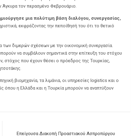
ν Άγκυρα τον περασμένο Φεβρουάριο.
μιούργησε μια πολύτιμη βάση διαλόγου, συνεργασίας,
ηριστικά, εκφράζοντας την πεποίθησή του ότι το θετικό
α των διμερών σχέσεων με την οικονομική συνεργασία.
μπορούν να συμβάλουν σημαντικά στην επίτευξη του στόχου
ν, στόχος που έχουν θέσει ο πρόεδρος της Τουρκίας,
ητσοτάκης.
γική βιομηχανία, τα λιμάνια, οι υπηρεσίες logistics και ο
ίς όπου η Ελλάδα και η Τουρκία μπορούν να αναπτύξουν
Επείγουσα Διακοπή Προαστιακού Ασπροπύργου