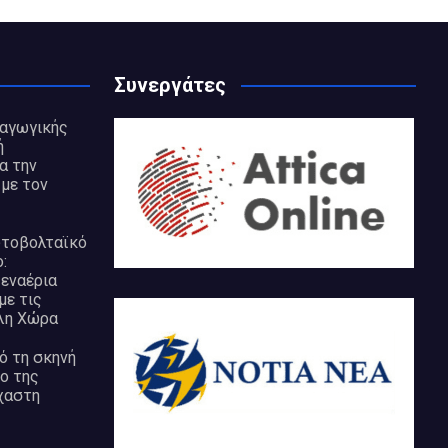
Συνεργάτες
ραγωγικής
ή
α την
με τον
ωτοβολταϊκό
:
εναέρια
με τις
λη Χώρα
ό τη σκηνή
ο της
χαστη