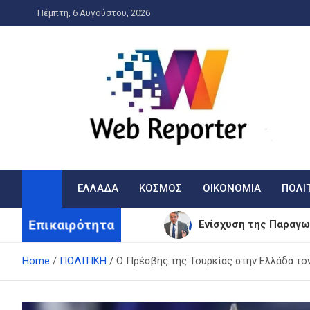
Skip
Πέμπτη, 6 Αυγούστου, 2026
to
content
WebReporter
Η είδηση στην οθόνη σας!
ΕΛΛΑΔΑ
ΚΟΣΜΟΣ
ΟΙΚΟΝΟΜΙΑ
ΠΟΛΙ
Επικαιρότητα
Ενίσχυση της Παραγω
Φωτιά απειλεί φωτοβ
Home
ΠΟΛΙΤΙΚΗ
Ο Πρέσβης της Τουρκίας στην Ελλάδα τον
Σάκης Ρουβάς: Από τη