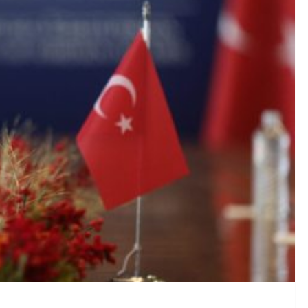
 Ευρωπαϊκή Επιτροπή επέκταση της Ρήτρας Διαφυγής για επ
λήψεις για τον θανάσιμο τραυματισμό 72χρονου κατά την κλ