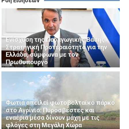
Ροή Ειδήσεων
ενδύσεις στην ενεργειακή ανθεκτικότητα
οπή καλωδίων
Ενίσχυση της Παραγωγικής Βάσης:
Στρατηγική Προτεραιότητα για την
Ελλάδα, σύμφωνα με τον
Πρωθυπουργό
Φωτιά απειλεί φωτοβολταϊκό πάρκο
στο Αγρίνιο: Πυροσβέστες και
εναέρια μέσα δίνουν μάχη με τις
φλόγες στη Μεγάλη Χώρα