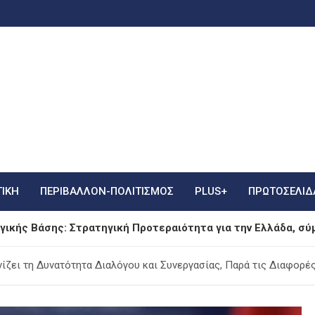
ΤΙΚΗ
ΠΕΡΙΒΑΛΛΟΝ-ΠΟΛΙΤΙΣΜΟΣ
PLUS+
ΠΡΩΤΟΣΈΛΙΔ
γικής Βάσης: Στρατηγική Προτεραιότητα για την Ελλάδα, σ
ολταϊκό πάρκο στο Αγρίνιο: Πυροσβέστες και εναέρια μέσα 
ίζει τη Δυνατότητα Διαλόγου και Συνεργασίας, Παρά τις Διαφορέ
 σκηνή στο μελισσοκομείο της Κύθνου – Μια αξέχαστη εμπει