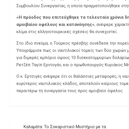
Συμβουλίου Συνεργασίας, η οποία πραγματοποιήθηκε στη
«Η πρόοδος που επιτεύχθηκε τα τελευταία χρόνια δη
αμοιβαίου οφέλους και κατανόησης»
, ανέφερε χαρακτ
κλίμα στις ελληνοτουρκικές σχέσεις θα συνεχιστεί.
Στο ίδιο πνεύμα, ο Τούρκος πρέσβης συνέδεσε την πορεί
Υπογράμμισε πως οι ναυτιλιακοί τομείς των δύο χωρών 
για διμερές εμπόριο ύψους 10 δισεκατομμυρίων δολαρίω
Ρετζέπ Ταγίπ Ερντογάν, και ο πρωθυπουργός Κυριάκος Μ
Ο κ. Ερτσιγές ανέφερε ότι οι θαλάσσιες μεταφορές, η ναυπη
ευρύτερος ναυτιλιακός κλάδος, αποτελούν καίριους τομε
περαιτέρω τη συνεργασία τους προς αμοιβαίο όφελος.
Πλοήγηση
Καλαμάτα: Το Σοκαριστικό Μυστήριο με τα