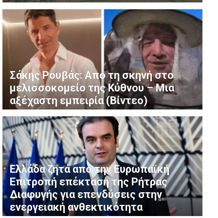
Σάκης Ρουβάς: Από τη σκηνή στο
μελισσοκομείο της Κύθνου – Μια
αξέχαστη εμπειρία (Βίντεο)
Ελλάδα ζητά από την Ευρωπαϊκή
Επιτροπή επέκταση της Ρήτρας
Διαφυγής για επενδύσεις στην
ενεργειακή ανθεκτικότητα