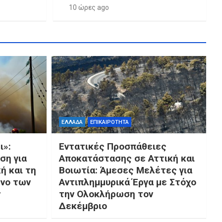
10 ώρες ago
ΕΛΛΑΔΑ
ΕΠΙΚΑΙΡΟΤΗΤΑ
ι»:
Εντατικές Προσπάθειες
ση για
Αποκατάστασης σε Αττική και
ή και τη
Βοιωτία: Άμεσες Μελέτες για
ενο των
Αντιπλημμυρικά Έργα με Στόχο
ν
την Ολοκλήρωση τον
Δεκέμβριο