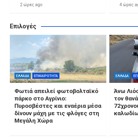
2 ώρες ago
4 ώρες a
Επιλογές
ΕΛΛΑΔΑ
ΕΠΙΚΑΙΡΟΤΗΤΑ
ΕΛΛΑΔΑ
ΕΠ
Φωτιά απειλεί φωτοβολταϊκό
Άνω Λιόσ
πάρκο στο Αγρίνιο:
τον θαν
Πυροσβέστες και εναέρια μέσα
72χρονο
δίνουν μάχη με τις φλόγες στη
καλωδί
Μεγάλη Χώρα