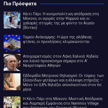
Πιο Πρόσφατα
Κέιτι Πέρι: Η κοσμοπολίτικη απόδραση στη
Μύκονο, οι αγορές στην Ψαρρού και οι
χαλαρές στιγμές της με φόντο το Αιγαίο
(Βίντεο)
Ταμείο Ανάκαμψης: Η ώρα της αλήθειας
φτάνει, οι προκλήσεις κλιμακώνονται
Αποχαιρετισμός στον Λάκη Χαλκιά: Κηδεία
και λαϊκό προσκύνημα σήμερα στο Α’
Νεκροταφείο Αθηνών
Εβδομάδα Μητρικού Θηλασμού: Οι τύψεις των
Ελληνίδων μητέρων και η έλλειψη στήριξης –
Μόνο το 0,8% θηλάζει αποκλειστικά στον 6ο
μήνα
Η Κέιτι Πέρι στη Μύκονο: Μυστική Απόδραση
και Λαμπερή Εμφάνιση στο Nammos Village
που Επέστησε την Προσοχή (Βίντεο)