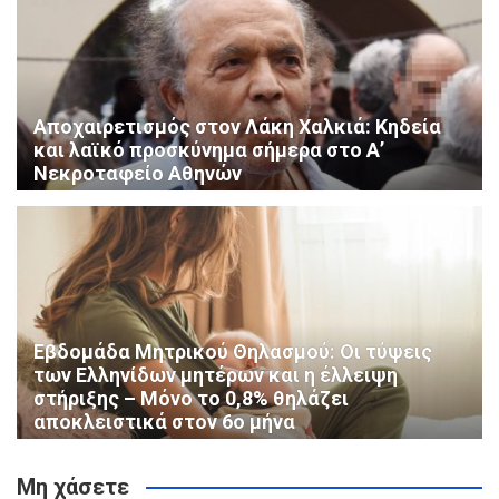
Αποχαιρετισμός στον Λάκη Χαλκιά: Κηδεία
και λαϊκό προσκύνημα σήμερα στο Α’
Νεκροταφείο Αθηνών
Εβδομάδα Μητρικού Θηλασμού: Οι τύψεις
των Ελληνίδων μητέρων και η έλλειψη
στήριξης – Μόνο το 0,8% θηλάζει
αποκλειστικά στον 6ο μήνα
Μη χάσετε