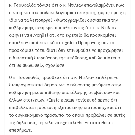
κ. Τσουκαλάς τόνισε ότι ο κ. Ντίλιαν επαναλαμβάνει πως
η εταιρεία του πωλάει λογισμικά σε κράτη, χωρίς όμως η
ίδια να τα λειτουργεί. «Φωτογραφίζει ουσιαστικά την
κυβέρνηση», ανέφερε, προσθέτοντας ότι ο κ. Ντίλιαν
αφήνει να εννοηθεί ότι στο εφετείο θα προσκομίσει
επιπλέον αποδεικτικά στοιχεία. «Προφανώς δεν τα
προσκόμισε τότε, διότι δεν επιθυμούσε να προχωρήσει
η δικαστική διερεύνηση της υπόθεσης, καθώς πίστευε
ότι θα αθωωθεί», σχολίασε.
Ο κ. Τσουκαλάς πρόσθεσε ότι ο κ. Ντίλιαν επιλέγει να
διαπραγματευτεί δημοσίως, στέλνοντας μηνύματα στην
κυβέρνηση μέσω πιθανής αποκάλυψης συμβάσεων και
άλλων στοιχείων. «Εμείς είχαμε τονίσει εξ αρχής ότι
επιβάλλεται η σύσταση εξεταστικής επιτροπής, και ότι
το συγκεκριμένο πρόσωπο, το οποίο προβαίνει σε αυτές
τις δηλώσεις, όφειλε να έχει κληθεί για κατάθεση»,
επεσήμανε.