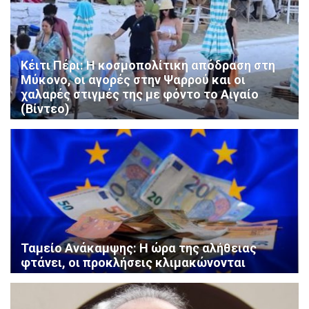
Κέιτι Πέρι: Η κοσμοπολίτικη απόδραση στη
Μύκονο, οι αγορές στην Ψαρρού και οι
χαλαρές στιγμές της με φόντο το Αιγαίο
(Βίντεο)
Ταμείο Ανάκαμψης: Η ώρα της αλήθειας
φτάνει, οι προκλήσεις κλιμακώνονται