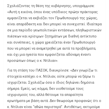
Σχολιάζοντας τη θέση της κυβέρνησης, υπογράμμισε:
«Αυτή η εικόνα, όπου ένας υπόδικος πρώην πράκτορας
εμφανίζεται να εκβιάζει τον Πρωθυπουργό της χώρας,
είναι απαράδεκτη και δεν μπορεί να συνεχιστεί. Ιδιαίτερα
σε μια περίοδο γεωπολιτικών εντάσεων, πληθωριστικών
πιέσεων και κρίσιμων ζητημάτων με διεθνή αντίκτυπο
και συνέπειες, η χώρα χρειάζεται έναν Πρωθυπουργό
που να μπορεί να αναμετρηθεί με αυτά τα προβλήματα,
και όχι μια ηγεσία που εμφανίζεται αδύναμη έναντι
προσώπων όπως ο κ. Ντίλιαν».
Για τη στάση του ΠΑΣΟΚ, διευκρίνισε: «Δεν γνωρίζω τι
στοιχεία κατέχει ο κ. Ντίλιαν, ούτε μπορώ να ξέρω τι
ισχυρίζεται. Σχολιάζω όσα ο ίδιος δηλώνει δημόσια
σήμερα. Εμείς, ως κόμμα, δεν υιοθετούμε τους
ισχυρισμούς του, αλλά θέτουμε τα απαραίτητα
ερωτήματα με βάση αυτά. Δεν θεωρούμε προφανώς ότι ο
κ. Ντίλιαν είναι “αθώα περιστερά”. Αντιθέτως, εκτιμούμε