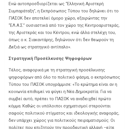
Ενώ αυτοπροσδιορίζεται ως “Ελληνική Αριστερή
Συμπαράταξη”, η Εκπρόσωπος Τύπου του δηλώνει ότι το
ΠΑΣΟΚ δεν αποτελεί όμορο χώρο, εξαιρώντας την
“ΕΛ.Α.Σ.” ουσιαστικά από τον χώρο της Κεντροαριστεράς,
της Αριστεράς και του Κέντρου, ενώ άλλα στελέχη του,
όπως ο κ. Σιακαντάρης, δηλώνουν ότι δεν θεωρούν τη
Δεξιά ως στρατηγικό αντίπαλο».
Στρατηγική Προσέλκυσης Ψηφοφόρων
Τέλος, αναφορικά με τη στρατηγική προσέλκυσης
ψηφοφόρων από όλο το πολιτικό φάσμα, ο εκπρόσωπος
Τύπου του ΠΑΣΟΚ υπογράμμισε: «Το ερώτημα είναι αν η
κοινωνία επιθυμεί να φύγει η Νέα Δημοκρατία. Για να
συμβεί αυτό, πρέπει το ΠΑΣΟΚ να αναδειχθεί πρώτο
κόμμα. Καθώς οι υπόλοιποι σχηματισμοί στερούνται
σαφούς πολιτικού στίγματος και ιδεολογικής αναφοράς,
δεν υπάρχει χώρος για πολιτικούς πειραματισμούς. Οι
πολίτες που επιζητούν την προοδευτική αλλαγή –είτε