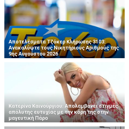
Αποτελέσματα Τζόκερ Κλήρωσης 3103:
Ανακαλύψτε τους Νικητήριους Αριθμούς της
9ης Αυγούστου 2026
Κατερίνα Καινούργιου: Απολαμβάνει στιγμές
απόλυτης ευτυχίας με την κόρη της στην
μαγευτική Πάρο