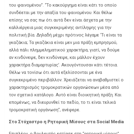
του φαινομένου”. “Το κακούργημα είναι κάτι το οποίο
συνδέεται με την απαξία του φαινομένου. Και θέλω
επίσης να σας πω ότι αυτά δεν είναι άσχετα με την
καλλιέργεια μιας συγκεκριμένης αντίληψης για την
πολιτική βία. Δηλαδή μέχρι πρότινος λέγαμε ‘Τι είναι τα
γκαζάκια; Τα γκαζάκια είναι μεν μια πράξη εμπρησμού,
αλλά πάλι πλημμεληματικού χαρακτήρα, γιατί, να δούμε
αν κινδύνεψε, δεν κινδύνεψε, και μάλλον έχουν
χαρακτήρα διαμαρτυρίας’. Ακουγόντουσαν κάτι τέτοια.
Θέλω να τονίσω ότι αυτά εξελίσσονται με ένα
συγκεκριμένο περιβάλλον. Χρειάζεται να αναβαθμιστεί ο
χαρακτηρισμός τρομοκρατικών οργανώσεων μέσα από
τον σχετικό κατάλογο. Αυτό είναι διοικητική πράξη. Και
επομένως, να διευρυνθεί το πεδίο, το τι είναι τελικά
τρομοκρατική οργάνωση”, ανέφερε.
Στο Στόχαστρο η Ρητορική Μίσους στα Social Media
Επιπλέον, ο βουλευτής εστίασε στη “ρητορική μίσους”