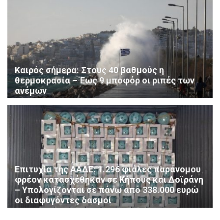
Καιρός σήμερα: Στους 40 βαθμούς η
θερμοκρασία – Έως 9 μποφόρ οι ριπές των
ανέμων
Επιτυχία της ΑΑΔΕ: 1.296 φιάλες παράνομου
φρέον κατασχέθηκαν σε Κήπους και Δοϊράνη
– Υπολογίζονται σε πάνω από 338.000 ευρώ
οι διαφυγόντες δασμοί