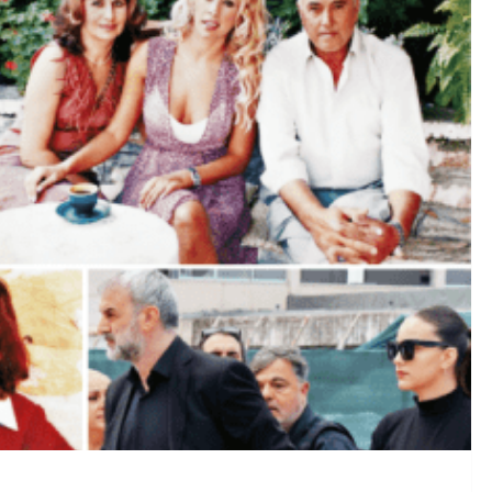
έγχου” για Όλα τα Έργα της Περιφέρειας Αττικής: Νέα Επο
κίνδυνη πυρκαγιά ξεσπά στην Κολυμπάδα – Ενισχύονται οι 