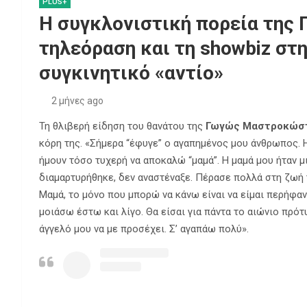
PLUS+
Η συγκλονιστική πορεία της
τηλεόραση και τη showbiz στη
συγκινητικό «αντίο»
2 μήνες ago
Τη θλιβερή είδηση του θανάτου της
Γωγώς Μαστροκώσ
κόρη της. «Σήμερα “έφυγε” ο αγαπημένος μου άνθρωπος. Η
ήμουν τόσο τυχερή να αποκαλώ “μαμά”. Η μαμά μου ήταν μι
διαμαρτυρήθηκε, δεν αναστέναξε. Πέρασε πολλά στη ζωή τ
Μαμά, το μόνο που μπορώ να κάνω είναι να είμαι περήφαν
μοιάσω έστω και λίγο. Θα είσαι για πάντα το αιώνιο πρό
άγγελό μου να με προσέχει. Σ’ αγαπάω πολύ».