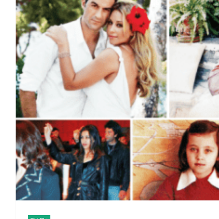
Ψηφιακός “Πύργος Ελ
Φωτιά στη Σκύρο: Επι