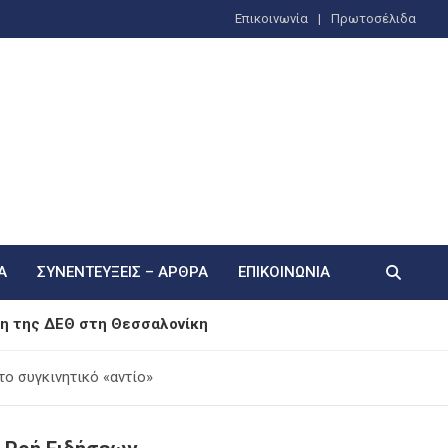
Επικοινωνία
Πρωτοσέλιδα
Α
ΣΥΝΕΝΤΕΎΞΕΙΣ – ΆΡΘΡΑ
ΕΠΙΚΟΙΝΩΝΊΑ
η της ΔΕΘ στη Θεσσαλονίκη
φωνα με το Κίνημα
το συγκινητικό «αντίο»
αυματισμό στο Κεφάλι