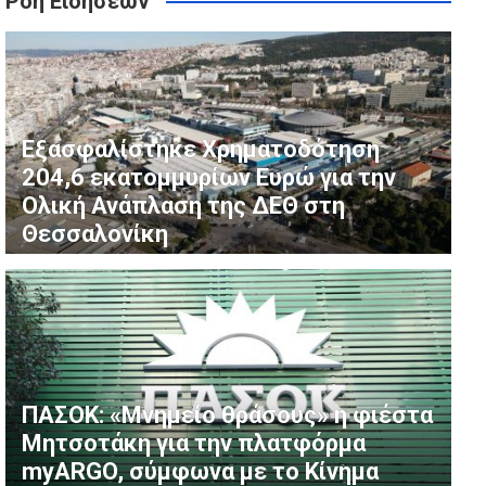
Ροή Ειδήσεων
χή Διαφάνειας και Αποτελεσματικότητας
δυνάμεις με αεροσκάφη και πεζοπόρα τμήματα
Εξασφαλίστηκε Χρηματοδότηση
204,6 εκατομμυρίων Ευρώ για την
Ολική Ανάπλαση της ΔΕΘ στη
Θεσσαλονίκη
ΠΑΣΟΚ: «Μνημείο θράσους» η φιέστα
Μητσοτάκη για την πλατφόρμα
myARGO, σύμφωνα με το Κίνημα