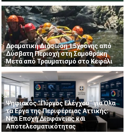
Δραματική Διάσωση 15χρονης από
Δύσβατη Περιοχή στη Σαμοθράκη
Μετά από Τραυματισμό στο Κεφάλι
Ψηφιακός “Πύργος Ελέγχου” για Όλα
τα Έργα της Περιφέρειας Αττικής:
Νέα Εποχή Διαφάνειας και
Αποτελεσματικότητας