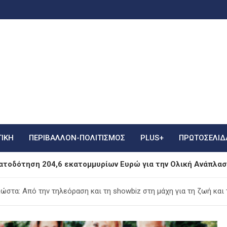
ΤΙΚΗ
ΠΕΡΙΒΑΛΛΟΝ-ΠΟΛΙΤΙΣΜΟΣ
PLUS+
ΠΡΩΤΟΣΈΛΙΔ
τοδότηση 204,6 εκατομμυρίων Ευρώ για την Ολική Ανάπλασ
σους» η φιέστα Μητσοτάκη για την πλατφόρμα myARGO, σύμ
στα: Από την τηλεόραση και τη showbiz στη μάχη για τη ζωή και 
5χρονης από Δύσβατη Περιοχή στη Σαμοθράκη Μετά από Τρ