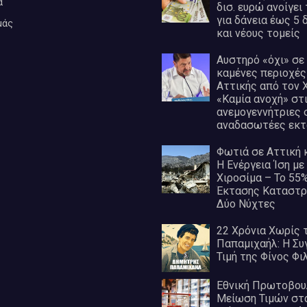
α
δισ. ευρώ ανοίγει
για δάνεια έως 5 
μάς
και νέους τομείς
Αυστηρό «όχι» σε
καμένες περιοχές
Αττικής από τον 
«Καμία ανοχή» στ
ανεμογεννήτριες 
αναδασωτέες εκτ
Φωτιά σε Αττική κ
Η Ενέργεια Ίση με
Χιροσίμα – Το 55
Έκτασης Καταστρ
Δύο Νύχτες
22 Χρόνια Χωρίς 
Παπαμιχαήλ: Η Συ
Τιμή της Φίνος Φι
Εθνική Πρωτοβουλ
Μείωση Τιμών στ