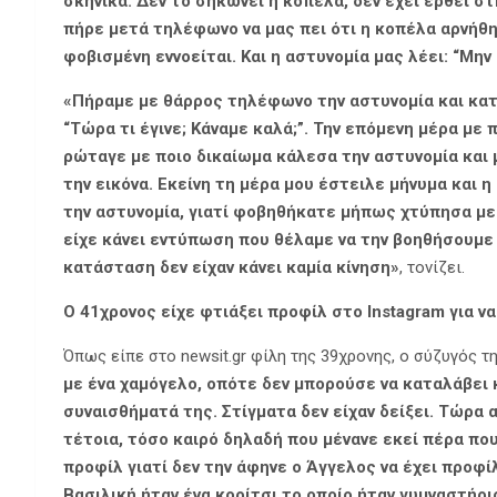
σκηνικά. Δεν το σηκώνει η κοπέλα, δεν έχει έρθει στ
πήρε μετά τηλέφωνο να μας πει ότι η κοπέλα αρνήθη
φοβισμένη εννοείται. Και η αστυνομία μας λέει: “Μη
«Πήραμε με θάρρος τηλέφωνο την αστυνομία και κατ
“Τώρα τι έγινε; Κάναμε καλά;”. Την επόμενη μέρα με π
ρώταγε με ποιο δικαίωμα κάλεσα την αστυνομία και 
την εικόνα. Εκείνη τη μέρα μου έστειλε μήνυμα και 
την αστυνομία, γιατί φοβηθήκατε μήπως χτύπησα με τ
είχε κάνει εντύπωση που θέλαμε να την βοηθήσουμε 
κατάσταση δεν είχαν κάνει καμία κίνηση»
, τονίζει.
Ο 41χρονος είχε φτιάξει προφίλ στο Instagram για ν
Όπως είπε στο newsit.gr φίλη της 39χρονης, ο σύζυγός τη
με ένα χαμόγελο, οπότε δεν μπορούσε να καταλάβει κ
συναισθήματά της. Στίγματα δεν είχαν δείξει. Τώρα α
τέτοια, τόσο καιρό δηλαδή που μένανε εκεί πέρα που
προφίλ γιατί δεν την άφηνε ο Άγγελος να έχει προφί
Βασιλική ήταν ένα κορίτσι το οποίο ήταν γυμναστήριο