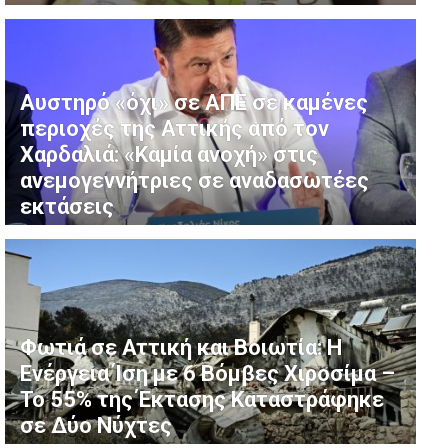
Αυστηρό «όχι» σε ΑΠΕ σε καμένες
περιοχές της Αττικής από τον
Χαρδαλιά: «Καμία ανοχή» στις
ανεμογεννήτριες σε αναδασωτέες
εκτάσεις
Φωτιά σε Αττική και Βοιωτία: Η
Ενέργεια Ίση με 6 Βόμβες Χιροσίμα –
Το 55% της Έκτασης Καταστράφηκε
σε Δύο Νύχτες