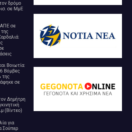
 τον δρόμο
δισ. σε ΜμΕ
 ΑΠΕ σε
 της
Χαρδαλιά:
ις
σε
άσεις
αι Βοιωτία:
 6 Βόμβες
% της
άφηκε σε
τον Δημήτρη
γκινητική
λμ (Βίντεο)
ία για
α Σούπερ