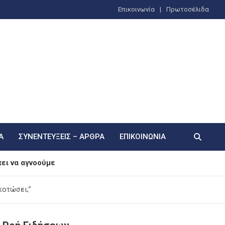
Επικοινωνία
Πρωτοσέλιδα
Α
ΣΥΝΕΝΤΕΎΞΕΙΣ – ΆΡΘΡΑ
ΕΠΙΚΟΙΝΩΝΊΑ
ει να αγνοούμε
ια δάνεια έως 5 δισ. σε ΜμΕ και νέους τομείς
κοτώσει;”