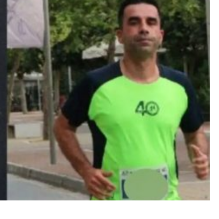
μένες περιοχές της Αττικής από τον Χαρδαλιά: «Καμία ανοχ
Βοιωτία: Η Ενέργεια Ίση με 6 Βόμβες Χιροσίμα – Το 55% τ
Δημήτρη Παπαμιχαήλ: Η Συγκινητική Τιμή της Φίνος Φιλμ (Βίν