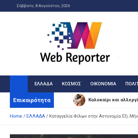
Skip
Σάββατο, 8 Αυγούστου, 2026
to
content
WebReporter
Η είδηση στην οθόνη σας!
ΕΛΛΑΔΑ
ΚΟΣΜΟΣ
ΟΙΚΟΝΟΜΙΑ
ΠΟΛΙ
Επικαιρότητα
Καλοκαίρι και αλλεργ
Ελληνική Αναπτυξιακή
Home
ΕΛΛΑΔΑ
Καταγγελία Φίλων στην Αστυνομία Έξι Μήνε