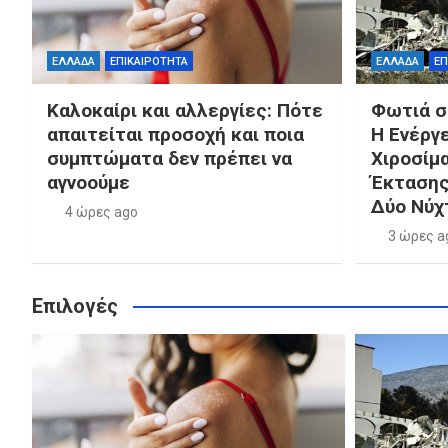
ΕΛΛΑΔΑ
ΕΠΙΚΑΙΡΟΤΗΤΑ
ΕΛΛΑΔΑ
ΕΠ
Καλοκαίρι και αλλεργίες: Πότε
Φωτιά σε
απαιτείται προσοχή και ποια
Η Ενέργε
συμπτώματα δεν πρέπει να
Χιροσίμα
αγνοούμε
Έκτασης
Δύο Νύχ
4 ώρες ago
3 ώρες a
Επιλογές