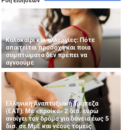
Ροή Ειδήσεων
ή» στις ανεμογεννήτριες σε αναδασωτέες εκτάσεις
ης Έκτασης Καταστράφηκε σε Δύο Νύχτες
τεο)
Καλοκαίρι και αλλεργίες: Πότε
απαιτείται προσοχή και ποια
συμπτώματα δεν πρέπει να
αγνοούμε
Ελληνική Αναπτυξιακή Τράπεζα
(ΕΑΤ): Με «προίκα» 2 δισ. ευρώ
ανοίγει τον δρόμο για δάνεια έως 5
δισ. σε ΜμΕ και νέους τομείς