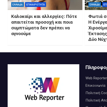
ΕΛΛΑΔΑ
ΕΠΙΚΑΙΡΟΤΗΤΑ
ΕΛΛΑΔΑ
ΕΠ
Καλοκαίρι και αλλεργίες: Πότε
Φωτιά σε
απαιτείται προσοχή και ποια
Η Ενέργε
συμπτώματα δεν πρέπει να
Χιροσίμα
αγνοούμε
Έκτασης
Δύο Νύχ
Πληροφο
Web Reporter
Επικοινωνία
Πολιτική Coo
Πολιτική Απ