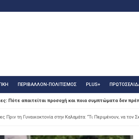
ΤΙΚΗ
ΠΕΡΙΒΑΛΛΟΝ-ΠΟΛΙΤΙΣΜΟΣ
PLUS+
ΠΡΩΤΟΣΈΛΙΔ
ίες: Πότε απαιτείται προσοχή και ποια συμπτώματα δεν πρέπ
 Τράπεζα (ΕΑΤ): Με «προίκα» 2 δισ. ευρώ ανοίγει τον δρόμο γ
ς Πριν τη Γυναικοκτονία στην Καλαμάτα: “Τι Περιμένουν, να τον Σ