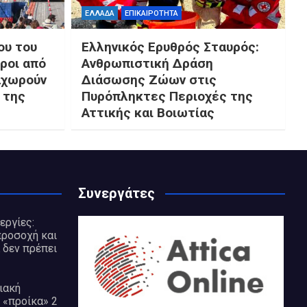
ΕΛΛΑΔΑ
ΕΠΙΚΑΙΡΟΤΗΤΑ
ου του
Ελληνικός Ερυθρός Σταυρός:
ροι από
Ανθρωπιστική Δράση
αχωρούν
Διάσωσης Ζώων στις
 της
Πυρόπληκτες Περιοχές της
Αττικής και Βοιωτίας
Συνεργάτες
εργίες:
προσοχή και
 δεν πρέπει
ιακή
 «προίκα» 2