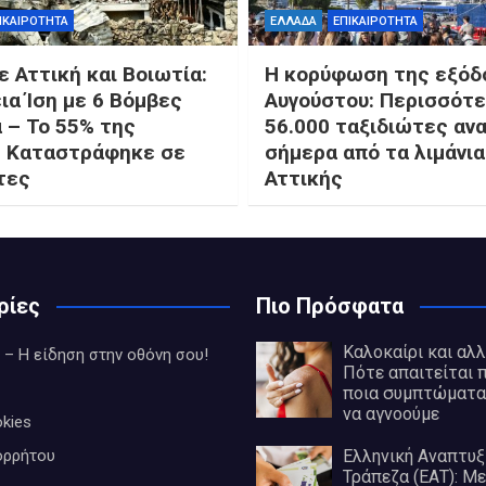
ΙΚΑΙΡΟΤΗΤΑ
ΕΛΛΑΔΑ
ΕΠΙΚΑΙΡΟΤΗΤΑ
 Αττική και Βοιωτία:
Η κορύφωση της εξόδ
ια Ίση με 6 Βόμβες
Αυγούστου: Περισσότε
 – Το 55% της
56.000 ταξιδιώτες αν
 Καταστράφηκε σε
σήμερα από τα λιμάνια
τες
Αττικής
ρίες
Πιο Πρόσφατα
Καλοκαίρι και αλλ
 – Η είδηση στην οθόνη σου!
Πότε απαιτείται 
ποια συμπτώματα
να αγνοούμε
kies
ορρήτου
Ελληνική Αναπτυξ
Τράπεζα (ΕΑΤ): Με