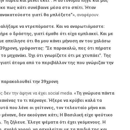
ην παρέα και μένει εκεί”. Η αστυνομία πήγε και μας
κε πως κάτι συνέβαινε μέσα στο σπίτι. Ήταν
ν ανακατεύεστε γιατί θα μπλέξετε”»
, αναφέρουν.
αλήξαμε να ντρεπόμαστε. Και να αναρωτιόμαστε:
ήρε ο δράστης, γιατί έμαθε ότι είχα εμπλακεί. Και με
με απείλησε ότι θα μου κάνει μήνυση αν του χαλάσω
η 39χρονη, γράφοντας: “Σε παρακαλώ, πες ότι πήρατε
ο μηχανάκι. Όχι ότι γνωρίζετε ότι με χτυπάει”. Της
γιατί άτομα από το περιβάλλον της που γνώριζαν την
α παρακολουθεί την 39χρονη
ς δεν την άφηνε να έχει social media.
«Τη γνώρισα πάντα
ανένας το τι πέρναγε. Ήξερε να κρύβει καλά τα
υτά που λένε οι γείτονες, τον τελευταίο μήνα και
 μένανε, δεν ακούγανε κάτι; Η Βασιλική είχε ψεύτικο
λ. Τη ζήλευε. Έλεγε ψέματα ότι έχει γκόμενους. Η
, σχολή χορού, να ασχολείται με τα παιδιά της και