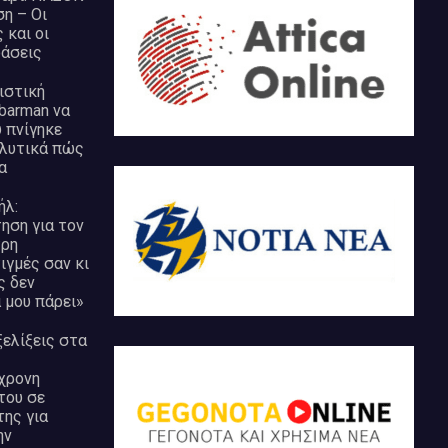
ση – Οι
 και οι
άσεις
ιστική
barman να
 πνίγηκε
αλυτικά πώς
α
ήλ:
ηση για τον
τρη
ιγμές σαν κι
ς δεν
 μου πάρει»
ξελίξεις στα
χρονη
του σε
της για
ην