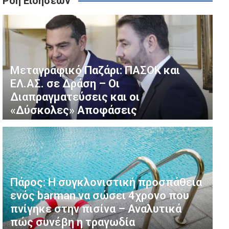
Ροή Ειδήσεων
τιγμές σαν κι αυτή, που ο χρόνος δεν κατάφερε ποτέ να
ου σε σπίτι, οι κραυγές της για βοήθεια έφεραν την
Μεταγραφικό Παζάρι: ΠΑΣΟΚ και
ΕΛ.ΑΣ. σε Δράση – Οι
Διαπραγματεύσεις και οι
«Δύσκολες» Αποφάσεις
Πάρος: Η συγκλονιστική προσπάθεια
ενός barman να σώσει 4χρονο που
πνίγηκε στην πισίνα – Αναλυτικά
πώς συνέβη η τραγωδία