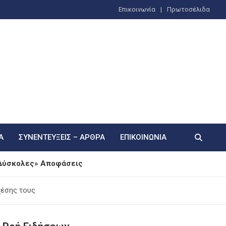
Επικοινωνία
Πρωτοσέλιδα
Α
ΣΥΝΕΝΤΕΎΞΕΙΣ – ΆΡΘΡΑ
ΕΠΙΚΟΙΝΩΝΊΑ
 «Δύσκολες» Αποφάσεις
ην πισίνα – Αναλυτικά πώς συνέβη η τραγωδία
χέσης τους