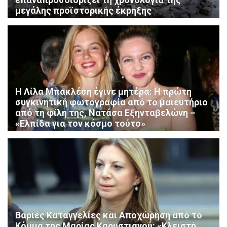
μεγάλης προϊστορικής έκρηξης
Η Λίλα Μπακλέση έγινε μητέρα: Η πρώτη
συγκινητική φωτογραφία από το μαιευτήριο
από τη φίλη της, Νατάσα Εξηνταβελώνη –
«Ελπίδα για τον κόσμο τούτο»
Βαριές Καταγγελίες και Αποχώρηση από το
Κόμμα της Μαρίας Καρυστιανού: «Κλειστή