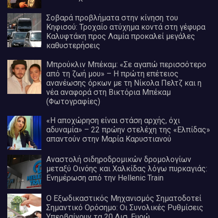
Σοβαρά προβλήματα στην κίνηση του
Κηφισού: Τροχαίο ατύχημα κοντά στη γέφυρα
Καλυφτάκη προς Λαμία προκαλεί μεγάλες
καθυστερήσεις
Μπρούκλιν Μπέκαμ: «Σε αγαπώ περισσότερο
από τη ζωή μου» – Η πρώτη επέτειος
ανανέωσης όρκων με τη Νίκολα Πελτζ και η
νέα αναφορά στη Βικτόρια Μπέκαμ
(Φωτογραφίες)
«Η αποχώρηση είναι στάση αρχής, όχι
αδυναμία» – 22 πρώην στελέχη της «Ελπίδας»
απαντούν στην Μαρία Καρυστιανού
Αναστολή σιδηροδρομικών δρομολογίων
μεταξύ Οινόης και Χαλκίδας λόγω πυρκαγιάς:
Ενημέρωση από την Hellenic Train
Ο Εξωδικαστικός Μηχανισμός Σηματοδοτεί
Σημαντικό Ορόσημο: Οι Συνολικές Ρυθμίσεις
Υπερβαίνουν τα 20 Δισ. Ευρώ