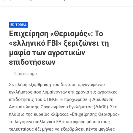
Λαμία προκαλεί μεγάλες καθυστερήσεις
Μπρούκλιν Μπέκαμ: «Σε αγαπώ περισσότερο από τη
ζωή μου» – Η πρώτη επέτειος ανανέωσης όρκων με
τη Νίκολα Πελτζ και η νέα αναφορά στη Βικτόρια
«Η αποχώρηση είναι στάση αρχής, όχι αδυναμία» – 22
EDITORIAL
Μπέκαμ (Φωτογραφίες)
πρώην στελέχη της «Ελπίδας» απαντούν στην Μαρία
Επιχείρηση «Θερισμός»: Το
Καρυστιανού
Αναστολή σιδηροδρομικών δρομολογίων μεταξύ
«ελληνικό FBI» ξεριζώνει τη
Οινόης και Χαλκίδας λόγω πυρκαγιάς: Ενημέρωση
από την Hellenic Train
μαφία των αγροτικών
επιδοτήσεων
2 μήνες ago
Σε πλήρη εξάρθρωση του δικτύου οργανωμένου
εγκλήματος που λυμαίνονταν επί χρόνια τις αγροτικές
επιδοτήσεις του ΟΠΕΚΕΠΕ προχώρησε η Διεύθυνση
Αντιμετώπισης Οργανωμένου Εγκλήματος (ΔΑΟΕ). Στο
πλαίσιο της ευρείας κλίμακας «Επιχείρησης Θερισμός»,
το λεγόμενο «ελληνικό FBI» κατάφερε μέσα στους
τελευταίους έξι μήνες να εξαρθρώσει πέντε μεγάλες