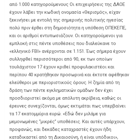
από 1.000 κατηγορούμενους Οι επιχειρήσεις της ΔΑΟΕ
έχουν λάβει την κωδική ονομασία «Θερισμός», είχαν
ξεκινήσει με εντολή της σημερινής πολιτικής ηγεσίας
πολύ πριν έρθει στη δημοσιότητα η υπόθεση ΟΠΕΚΕΠΕ,
και οι αριθμοί εντυπωσιάζουν. Οι κατηγορούμενοι για
εμπλοκή στις πέντε υποθέσεις που διαλεύκανε το
«ελληνικό FBI» ανέρχονται σε 1.151. Έως σήμερα έχουν
συλληφθεί περισσότεροι από 90, εκ των οποίων
τουλάχιστον 17 έχουν κριθεί προφυλακιστέοι και
περίπου 40 κρατήθηκαν προσωρινά και έκτοτε αφέθηκαν
ελεύθεροι με περιοριστικούς όρους. Η ζημία από τη
δράση των πέντε εγκληματικών ομάδων δεν έχει
προσδιοριστεί ακόμα με απόλυτη ακρίβεια, καθώς οι
έρευνες συνεχίζονται, όμως εκτιμάται πως υπερβαίνει
τα 17 εκατομμύρια ευρώ. «Εδώ δεν μιλάμε για
μεμονωμένες “μικρές” υποθέσεις. Και αυτές υπάρχουν,
προφανώς, και δεκάδες καταχραστές έχουν ήδη
καταδικαστεί από τη Δικαιοσύνη, ή είναι υπόδικοι»,