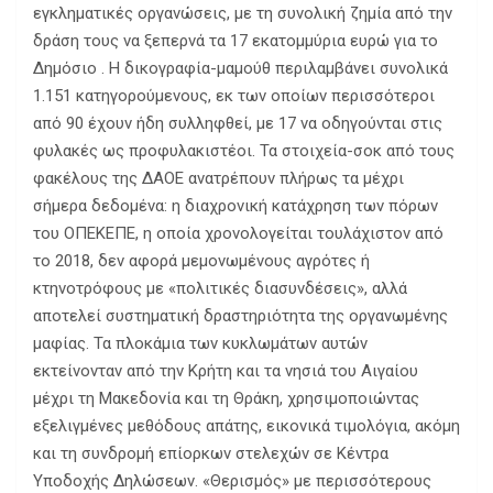
εγκληματικές οργανώσεις, με τη συνολική ζημία από την
δράση τους να ξεπερνά τα 17 εκατομμύρια ευρώ για το
Δημόσιο . Η δικογραφία-μαμούθ περιλαμβάνει συνολικά
1.151 κατηγορούμενους, εκ των οποίων περισσότεροι
από 90 έχουν ήδη συλληφθεί, με 17 να οδηγούνται στις
φυλακές ως προφυλακιστέοι. Τα στοιχεία-σοκ από τους
φακέλους της ΔΑΟΕ ανατρέπουν πλήρως τα μέχρι
σήμερα δεδομένα: η διαχρονική κατάχρηση των πόρων
του ΟΠΕΚΕΠΕ, η οποία χρονολογείται τουλάχιστον από
το 2018, δεν αφορά μεμονωμένους αγρότες ή
κτηνοτρόφους με «πολιτικές διασυνδέσεις», αλλά
αποτελεί συστηματική δραστηριότητα της οργανωμένης
μαφίας. Τα πλοκάμια των κυκλωμάτων αυτών
εκτείνονταν από την Κρήτη και τα νησιά του Αιγαίου
μέχρι τη Μακεδονία και τη Θράκη, χρησιμοποιώντας
εξελιγμένες μεθόδους απάτης, εικονικά τιμολόγια, ακόμη
και τη συνδρομή επίορκων στελεχών σε Κέντρα
Υποδοχής Δηλώσεων. «Θερισμός» με περισσότερους