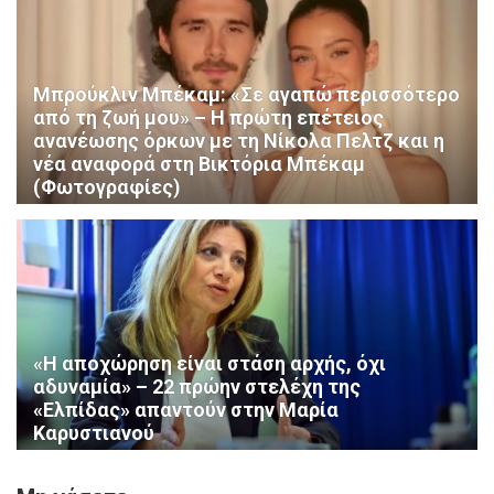
Μπρούκλιν Μπέκαμ: «Σε αγαπώ περισσότερο
από τη ζωή μου» – Η πρώτη επέτειος
ανανέωσης όρκων με τη Νίκολα Πελτζ και η
νέα αναφορά στη Βικτόρια Μπέκαμ
(Φωτογραφίες)
«Η αποχώρηση είναι στάση αρχής, όχι
αδυναμία» – 22 πρώην στελέχη της
«Ελπίδας» απαντούν στην Μαρία
Καρυστιανού