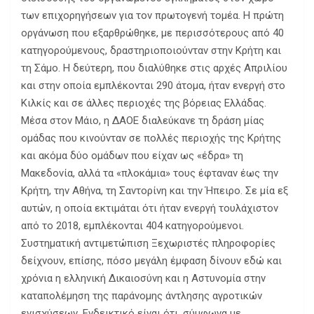
των επιχορηγήσεων για τον πρωτογενή τομέα. Η πρώτη
οργάνωση που εξαρθρώθηκε, με περισσότερους από 40
κατηγορούμενους, δραστηριοποιούνταν στην Κρήτη και
τη Σάμο. Η δεύτερη, που διαλύθηκε στις αρχές Απριλίου
και στην οποία εμπλέκονται 290 άτομα, ήταν ενεργή στο
Κιλκίς και σε άλλες περιοχές της βόρειας Ελλάδας.
Μέσα στον Μάιο, η ΔΑΟΕ διαλεύκανε τη δράση μίας
ομάδας που κινούνταν σε πολλές περιοχής της Κρήτης
και ακόμα δύο ομάδων που είχαν ως «έδρα» τη
Μακεδονία, αλλά τα «πλοκάμια» τους έφταναν έως την
Κρήτη, την Αθήνα, τη Σαντορίνη και την Ήπειρο. Σε μία εξ
αυτών, η οποία εκτιμάται ότι ήταν ενεργή τουλάχιστον
από το 2018, εμπλέκονται 404 κατηγορούμενοι.
Συστηματική αντιμετώπιση Ξεχωριστές πληροφορίες
δείχνουν, επίσης, πόσο μεγάλη έμφαση δίνουν εδώ και
χρόνια η ελληνική Δικαιοσύνη και η Αστυνομία στην
καταπολέμηση της παράνομης άντλησης αγροτικών
ενισχύσεων. Ενδεικτικό είναι ότι, σύμφωνα με