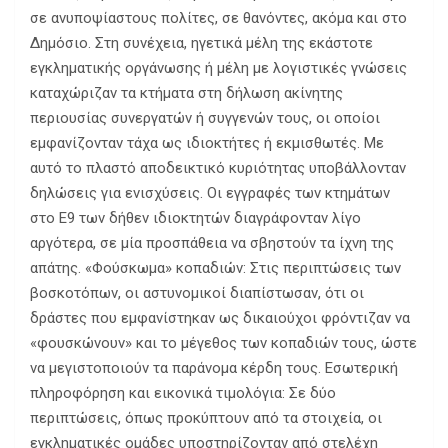
σε ανυποψίαστους πολίτες, σε θανόντες, ακόμα και στο
Δημόσιο. Στη συνέχεια, ηγετικά μέλη της εκάστοτε
εγκληματικής οργάνωσης ή μέλη με λογιστικές γνώσεις
καταχώριζαν τα κτήματα στη δήλωση ακίνητης
περιουσίας συνεργατών ή συγγενών τους, οι οποίοι
εμφανίζονταν τάχα ως ιδιοκτήτες ή εκμισθωτές. Με
αυτό το πλαστό αποδεικτικό κυριότητας υποβάλλονταν
δηλώσεις για ενισχύσεις. Οι εγγραφές των κτημάτων
στο Ε9 των δήθεν ιδιοκτητών διαγράφονταν λίγο
αργότερα, σε μία προσπάθεια να σβηστούν τα ίχνη της
απάτης. «Φούσκωμα» κοπαδιών: Στις περιπτώσεις των
βοσκοτόπων, οι αστυνομικοί διαπίστωσαν, ότι οι
δράστες που εμφανίστηκαν ως δικαιούχοι φρόντιζαν να
«φουσκώνουν» και το μέγεθος των κοπαδιών τους, ώστε
να μεγιστοποιούν τα παράνομα κέρδη τους. Εσωτερική
πληροφόρηση και εικονικά τιμολόγια: Σε δύο
περιπτώσεις, όπως προκύπτουν από τα στοιχεία, οι
εγκληματικές ομάδες υποστηρίζονταν από στελέχη