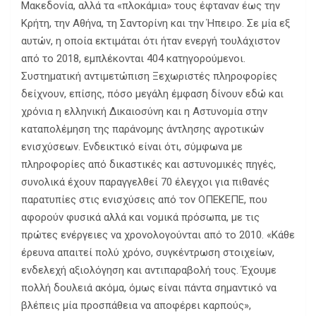
Μακεδονία, αλλά τα «πλοκάμια» τους έφταναν έως την
Κρήτη, την Αθήνα, τη Σαντορίνη και την Ήπειρο. Σε μία εξ
αυτών, η οποία εκτιμάται ότι ήταν ενεργή τουλάχιστον
από το 2018, εμπλέκονται 404 κατηγορούμενοι.
Συστηματική αντιμετώπιση Ξεχωριστές πληροφορίες
δείχνουν, επίσης, πόσο μεγάλη έμφαση δίνουν εδώ και
χρόνια η ελληνική Δικαιοσύνη και η Αστυνομία στην
καταπολέμηση της παράνομης άντλησης αγροτικών
ενισχύσεων. Ενδεικτικό είναι ότι, σύμφωνα με
πληροφορίες από δικαστικές και αστυνομικές πηγές,
συνολικά έχουν παραγγελθεί 70 έλεγχοι για πιθανές
παρατυπίες στις ενισχύσεις από τον ΟΠΕΚΕΠΕ, που
αφορούν φυσικά αλλά και νομικά πρόσωπα, με τις
πρώτες ενέργειες να χρονολογούνται από το 2010. «Κάθε
έρευνα απαιτεί πολύ χρόνο, συγκέντρωση στοιχείων,
ενδελεχή αξιολόγηση και αντιπαραβολή τους. Έχουμε
πολλή δουλειά ακόμα, όμως είναι πάντα σημαντικό να
βλέπεις μία προσπάθεια να αποφέρει καρπούς»,