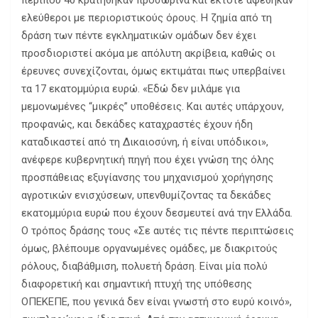
περίπου 40 κρατήθηκαν προσωρινά και έκτοτε αφέθηκαν
ελεύθεροι με περιοριστικούς όρους. Η ζημία από τη
δράση των πέντε εγκληματικών ομάδων δεν έχει
προσδιοριστεί ακόμα με απόλυτη ακρίβεια, καθώς οι
έρευνες συνεχίζονται, όμως εκτιμάται πως υπερβαίνει
τα 17 εκατομμύρια ευρώ. «Εδώ δεν μιλάμε για
μεμονωμένες “μικρές” υποθέσεις. Και αυτές υπάρχουν,
προφανώς, και δεκάδες καταχραστές έχουν ήδη
καταδικαστεί από τη Δικαιοσύνη, ή είναι υπόδικοι»,
ανέφερε κυβερνητική πηγή που έχει γνώση της όλης
προσπάθειας εξυγίανσης του μηχανισμού χορήγησης
αγροτικών ενισχύσεων, υπενθυμίζοντας τα δεκάδες
εκατομμύρια ευρώ που έχουν δεσμευτεί ανά την Ελλάδα.
Ο τρόπος δράσης τους «Σε αυτές τις πέντε περιπτώσεις
όμως, βλέπουμε οργανωμένες ομάδες, με διακριτούς
ρόλους, διαβάθμιση, πολυετή δράση. Είναι μία πολύ
διαφορετική και σημαντική πτυχή της υπόθεσης
ΟΠΕΚΕΠΕ, που γενικά δεν είναι γνωστή στο ευρύ κοινό»,