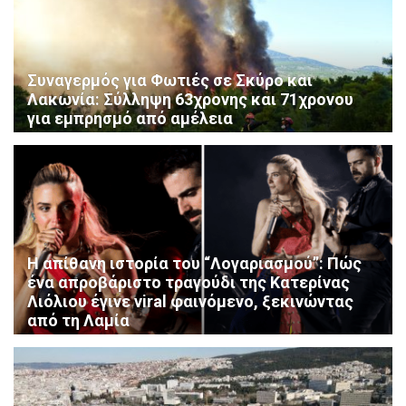
Συναγερμός για Φωτιές σε Σκύρο και
Λακωνία: Σύλληψη 63χρονης και 71χρονου
για εμπρησμό από αμέλεια
Η απίθανη ιστορία του “Λογαριασμού”: Πώς
ένα απροβάριστο τραγούδι της Κατερίνας
Λιόλιου έγινε viral φαινόμενο, ξεκινώντας
από τη Λαμία