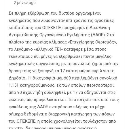
2 μήνες ago
Σε πλήρη εξάρθρωση του δικτύου οργανωμένου
εγκλήματος που λυμαίνονταν επί χρόνια τις αγροτικές
επιδοτήσεις του ΟΠΕΚΕΠΕ προχώρησε η Διεύθυνση
Αντιμετώπισης Οργανωμένου Εγκλήματος (ΔΑΟΕ). Στο
πλαίσιο της ευρείας κλίμακας «Επιχείρησης Θερισμός»,
το λεγόμενο «ελληνικό FBI» κατάφερε μέσα στους
τελευταίους έξι μήνες να εξαρθρώσει πέντε μεγάλες
εγκληματικές οργανώσεις, με τη συνολική ζημία από την
δράση τους να ξεπερνά τα 17 εκατομμύρια ευρώ για το
Δημόσιο . Η δικογραφία-μαμούθ περιλαμβάνει συνολικά
1.151 κατηγορούμενους, εκ των οποίων περισσότεροι
από 90 έχουν ήδη συλληφθεί, με 17 να οδηγούνται στις
φυλακές ως προφυλακιστέοι. Τα στοιχεία-σοκ από τους
φακέλους της ΔΑΟΕ ανατρέπουν πλήρως τα μέχρι
σήμερα δεδομένα: η διαχρονική κατάχρηση των πόρων
του ΟΠΕΚΕΠΕ, η οποία χρονολογείται τουλάχιστον από
το 2018, δεν αφορά μεμονωμένους αγρότες ή