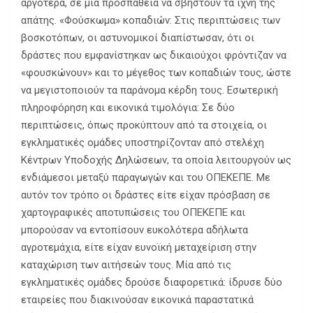
αργότερα, σε μία προσπάθεια να σβηστούν τα ίχνη της
απάτης. «Φούσκωμα» κοπαδιών: Στις περιπτώσεις των
βοσκοτόπων, οι αστυνομικοί διαπίστωσαν, ότι οι
δράστες που εμφανίστηκαν ως δικαιούχοι φρόντιζαν να
«φουσκώνουν» και το μέγεθος των κοπαδιών τους, ώστε
να μεγιστοποιούν τα παράνομα κέρδη τους. Εσωτερική
πληροφόρηση και εικονικά τιμολόγια: Σε δύο
περιπτώσεις, όπως προκύπτουν από τα στοιχεία, οι
εγκληματικές ομάδες υποστηρίζονταν από στελέχη
Κέντρων Υποδοχής Δηλώσεων, τα οποία λειτουργούν ως
ενδιάμεσοι μεταξύ παραγωγών και του ΟΠΕΚΕΠΕ. Με
αυτόν τον τρόπο οι δράστες είτε είχαν πρόσβαση σε
χαρτογραφικές αποτυπώσεις του ΟΠΕΚΕΠΕ και
μπορούσαν να εντοπίσουν ευκολότερα αδήλωτα
αγροτεμάχια, είτε είχαν ευνοϊκή μεταχείριση στην
καταχώριση των αιτήσεών τους. Μία από τις
εγκληματικές ομάδες δρούσε διαφορετικά: ίδρυσε δύο
εταιρείες που διακινούσαν εικονικά παραστατικά