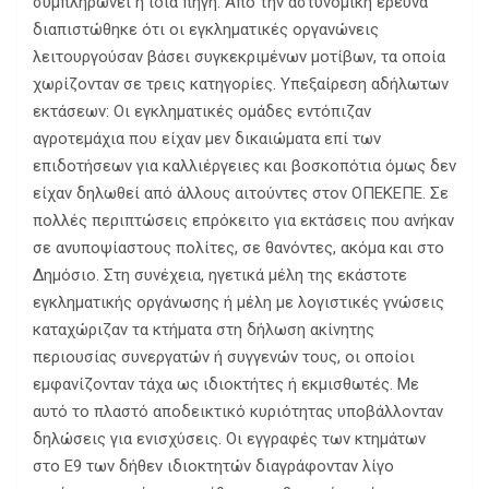
συμπληρώνει η ίδια πηγή. Από την αστυνομική έρευνα
διαπιστώθηκε ότι οι εγκληματικές οργανώνεις
λειτουργούσαν βάσει συγκεκριμένων μοτίβων, τα οποία
χωρίζονταν σε τρεις κατηγορίες. Υπεξαίρεση αδήλωτων
εκτάσεων: Οι εγκληματικές ομάδες εντόπιζαν
αγροτεμάχια που είχαν μεν δικαιώματα επί των
επιδοτήσεων για καλλιέργειες και βοσκοπότια όμως δεν
είχαν δηλωθεί από άλλους αιτούντες στον ΟΠΕΚΕΠΕ. Σε
πολλές περιπτώσεις επρόκειτο για εκτάσεις που ανήκαν
σε ανυποψίαστους πολίτες, σε θανόντες, ακόμα και στο
Δημόσιο. Στη συνέχεια, ηγετικά μέλη της εκάστοτε
εγκληματικής οργάνωσης ή μέλη με λογιστικές γνώσεις
καταχώριζαν τα κτήματα στη δήλωση ακίνητης
περιουσίας συνεργατών ή συγγενών τους, οι οποίοι
εμφανίζονταν τάχα ως ιδιοκτήτες ή εκμισθωτές. Με
αυτό το πλαστό αποδεικτικό κυριότητας υποβάλλονταν
δηλώσεις για ενισχύσεις. Οι εγγραφές των κτημάτων
στο Ε9 των δήθεν ιδιοκτητών διαγράφονταν λίγο