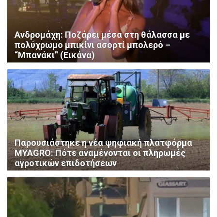
Ανδρομάχη: Ποζάρει μέσα στη θάλασσα με
πολύχρωμο μπικίνι ασορτί μπολερό –
“Μπανάκι” (Εικάνα)
Παρουσιάστηκε η νέα ψηφιακή πλατφόρμα
MYAGRO: Πότε αναμένονται οι πληρωμές
αγροτικών επιδοτήσεων