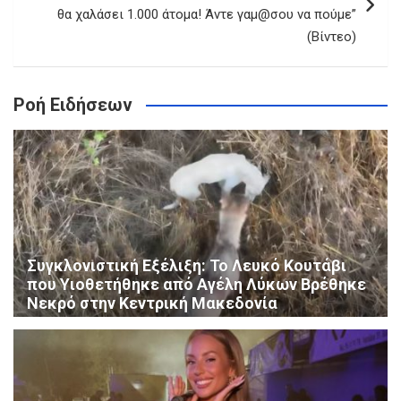
θα χαλάσει 1.000 άτομα! Άντε γαμ@σου να πούμε”
(Βίντεο)
Ροή Ειδήσεων
Συγκλονιστική Εξέλιξη: Το Λευκό Κουτάβι
που Υιοθετήθηκε από Αγέλη Λύκων Βρέθηκε
Νεκρό στην Κεντρική Μακεδονία