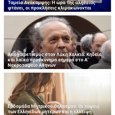
Ταμείο Ανάκαμψης: Η ώρα της αλήθειας
φτάνει, οι προκλήσεις κλιμακώνονται
Αποχαιρετισμός στον Λάκη Χαλκιά: Κηδεία
και λαϊκό προσκύνημα σήμερα στο Α’
Νεκροταφείο Αθηνών
Εβδομάδα Μητρικού Θηλασμού: Οι τύψεις
των Ελληνίδων μητέρων και η έλλειψη