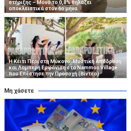
στήριξης – Μόνο το 0,8% θηλάζει
αποκλειστικά στον 6ο μήνα
Η Κέιτι Πέρι στη Μύκονο: Μυστική Απόδραση
και Λαμπερή Εμφάνιση στο Nammos Village
που Επέστησε την Προσοχή (Βίντεο)
Μη χάσετε