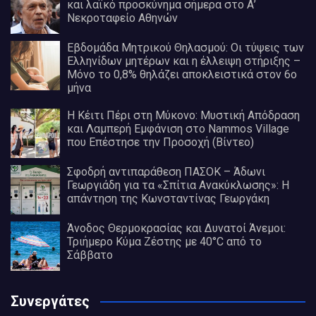
και λαϊκό προσκύνημα σήμερα στο Α’
Νεκροταφείο Αθηνών
Εβδομάδα Μητρικού Θηλασμού: Οι τύψεις των
Ελληνίδων μητέρων και η έλλειψη στήριξης –
Μόνο το 0,8% θηλάζει αποκλειστικά στον 6ο
μήνα
Η Κέιτι Πέρι στη Μύκονο: Μυστική Απόδραση
και Λαμπερή Εμφάνιση στο Nammos Village
που Επέστησε την Προσοχή (Βίντεο)
Σφοδρή αντιπαράθεση ΠΑΣΟΚ – Άδωνι
Γεωργιάδη για τα «Σπίτια Ανακύκλωσης»: Η
απάντηση της Κωνσταντίνας Γεωργάκη
Άνοδος Θερμοκρασίας και Δυνατοί Άνεμοι:
Τριήμερο Κύμα Ζέστης με 40°C από το
Σάββατο
Συνεργάτες