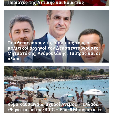
Περιοχές της Αττικής και Βοιωτίας
Πού θα περάσουν τις διακοπές τους οι
πολιτικοί αρχηγοί τον Δεκαπενταύγουστο:
Μητσοτάκης, Ανδρουλάκης, Τσίπρας και οι
άλλοι
Κύμα Καύσωνα & Ισχυροί Άνεμοι: Η Ελλάδα
«Ψήνεται» στους 40°C – Έως 8 Μποφόρ στο