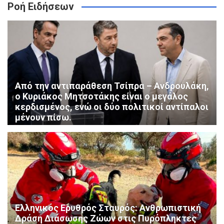
Ροή Ειδήσεων
Από την αντιπαράθεση Τσίπρα – Ανδρουλάκη,
ο Κυριάκος Μητσοτάκης είναι ο μεγάλος
κερδισμένος, ενώ οι δύο πολιτικοί αντίπαλοι
μένουν πίσω.
Ελληνικός Ερυθρός Σταυρός: Ανθρωπιστική
Δράση Διάσωσης Ζώων στις Πυρόπληκτες