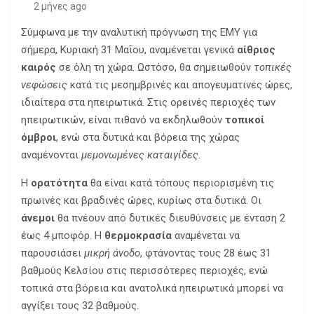
2 μήνες ago
Σύμφωνα με την αναλυτική πρόγνωση της ΕΜΥ για
σήμερα, Κυριακή 31 Μαΐου, αναμένεται γενικά
αίθριος
καιρός
σε όλη τη χώρα. Ωστόσο, θα σημειωθούν
τοπικές
νεφώσεις
κατά τις μεσημβρινές και απογευματινές ώρες,
ιδιαίτερα στα ηπειρωτικά. Στις ορεινές περιοχές των
ηπειρωτικών, είναι πιθανό να εκδηλωθούν
τοπικοί
όμβροι
, ενώ στα δυτικά και βόρεια της χώρας
αναμένονται
μεμονωμένες καταιγίδες
.
Η
ορατότητα
θα είναι κατά τόπους περιορισμένη τις
πρωινές και βραδινές ώρες, κυρίως στα δυτικά. Οι
άνεμοι
θα πνέουν από δυτικές διευθύνσεις με ένταση 2
έως 4 μποφόρ. Η
θερμοκρασία
αναμένεται να
παρουσιάσει
μικρή άνοδο
, φτάνοντας τους 28 έως 31
βαθμούς Κελσίου στις περισσότερες περιοχές, ενώ
τοπικά στα βόρεια και ανατολικά ηπειρωτικά μπορεί να
αγγίξει τους 32 βαθμούς.