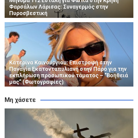
Μήνυμα 112 Εστάλη για Φωτιά στην Κρήνη
Φαρσάλων Λάρισας: Συναγερμός στην
Πυροσβεστική
Κατερίνα Καινούργιου: Επιστροφή στην
Παναγία Εκατονταπυλιανή στην Πάρο για την
εκπλήρωση προσωπικού τάματος – “Βοήθειά
μας” (Φωτογραφίες)
Μη χάσετε