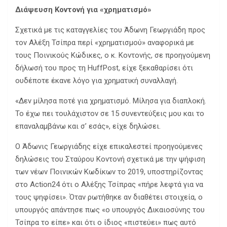
Διάψευση Κοντονή για «χρηματισμό»
Σχετικά με τις καταγγελίες του Άδωνη Γεωργιάδη προς
τον Αλέξη Τσίπρα περί «χρηματισμού» αναφορικά με
τους Ποινικούς Κώδικες, ο κ. Κοντονής, σε προηγούμενη
δήλωσή του προς τη HuffPost, είχε ξεκαθαρίσει ότι
ουδέποτε έκανε λόγο για χρηματική συναλλαγή.
«Δεν μίλησα ποτέ για χρηματισμό. Μίλησα για διαπλοκή.
Το έχω πει τουλάχιστον σε 15 συνεντεύξεις μου και το
επαναλαμβάνω και σ’ εσάς», είχε δηλώσει.
Ο Άδωνις Γεωργιάδης είχε επικαλεστεί προηγούμενες
δηλώσεις του Σταύρου Κοντονή σχετικά με την ψήφιση
των νέων Ποινικών Κωδίκων το 2019, υποστηρίζοντας
στο Action24 ότι ο Αλέξης Τσίπρας «πήρε λεφτά για να
τους ψηφίσει». Όταν ρωτήθηκε αν διαθέτει στοιχεία, ο
υπουργός απάντησε πως «ο υπουργός Δικαιοσύνης του
Τσίπρα το είπε» και ότι ο ίδιος «πιστεύει» πως αυτό