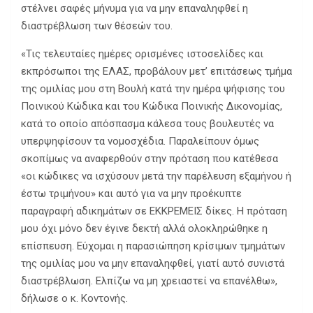
στέλνει σαφές μήνυμα για να μην επαναληφθεί η
διαστρέβλωση των θέσεών του.
«Τις τελευταίες ημέρες ορισμένες ιστοσελίδες και
εκπρόσωποι της ΕΛΑΣ, προβάλουν μετ’ επιτάσεως τμήμα
της ομιλίας μου στη Βουλή κατά την ημέρα ψήφισης του
Ποινικού Κώδικα και του Κώδικα Ποινικής Δικονομίας,
κατά το οποίο απόσπασμα κάλεσα τους βουλευτές να
υπερψηφίσουν τα νομοσχέδια. Παραλείπουν όμως
σκοπίμως να αναφερθούν στην πρόταση που κατέθεσα
«οι κώδικες να ισχύσουν μετά την παρέλευση εξαμήνου ή
έστω τριμήνου» και αυτό για να μην προέκυπτε
παραγραφή αδικημάτων σε ΕΚΚΡΕΜΕΙΣ δίκες. Η πρόταση
μου όχι μόνο δεν έγινε δεκτή αλλά ολοκληρώθηκε η
επίσπευση. Εύχομαι η παρασιώπηση κρίσιμων τμημάτων
της ομιλίας μου να μην επαναληφθεί, γιατί αυτό συνιστά
διαστρέβλωση. Ελπίζω να μη χρειαστεί να επανέλθω»,
δήλωσε ο κ. Κοντονής.