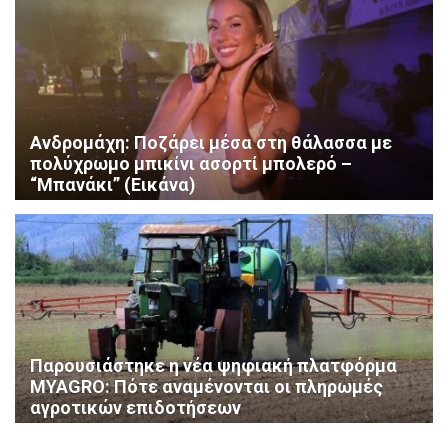
Ανδρομάχη: Ποζάρει μέσα στη θάλασσα με
πολύχρωμο μπικίνι ασορτί μπολερό –
“Μπανάκι” (Εικάνα)
Παρουσιάστηκε η νέα ψηφιακή πλατφόρμα
MYAGRO: Πότε αναμένονται οι πληρωμές
αγροτικών επιδοτήσεων