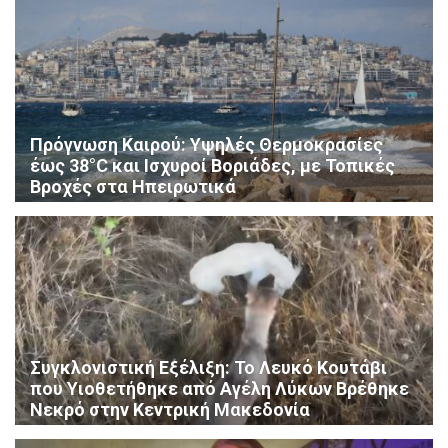
Πρόγνωση Καιρού: Υψηλές Θερμοκρασίες
έως 38°C και Ισχυροί Βοριάδες, με Τοπικές
Βροχές στα Ηπειρωτικά
Συγκλονιστική Εξέλιξη: Το Λευκό Κουτάβι
που Υιοθετήθηκε από Αγέλη Λύκων Βρέθηκε
Νεκρό στην Κεντρική Μακεδονία