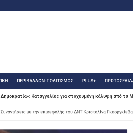
ΤΙΚΗ
ΠΕΡΙΒΑΛΛΟΝ-ΠΟΛΙΤΙΣΜΟΣ
PLUS+
ΠΡΩΤΟΣΈΛΙΔ
η Δημοκρατία»: Καταγγελίες για στοχευμένη κάλυψη από τα
ς σε Σκύρο και Λακωνία: Σύλληψη 63χρονης και 71χρονου γι
 Συναντήσεις με την επικεφαλής του ΔΝΤ Κρισταλίνα Γκεοργκίεβα