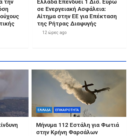
α την
Ελλάδα Επενδύει 1 Δισ. Ευρώ
όση
σε Ενεργειακή Ασφάλεια:
ιούχους
Αίτημα στην ΕΕ για Επέκταση
τικής
της Ρήτρας Διαφυγής
12 ώρες ago
ΕΛΛΑΔΑ
ΕΠΙΚΑΙΡΟΤΗΤΑ
κίνδυνη
Μήνυμα 112 Εστάλη για Φωτιά
στην Κρήνη Φαρσάλων