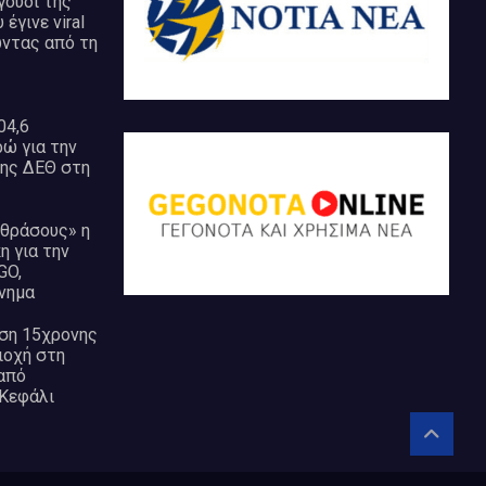
ούδι της
έγινε viral
ώντας από τη
04,6
ώ για την
της ΔΕΘ στη
 θράσους» η
 για την
GO,
νημα
ση 15χρονης
ιοχή στη
από
 Κεφάλι