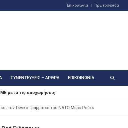
Επικοινωνία
Πρωτοσέλιδα
Α
ΣΥΝΕΝΤΕΎΞΕΙΣ – ΆΡΘΡΑ
ΕΠΙΚΟΙΝΩΝΊΑ
 ΜΜΕ μετά τις αποχωρήσεις
α εμπρησμό από αμέλεια
 και τον Γενικό Γραμματέα του ΝΑΤΟ Μαρκ Ρούτε