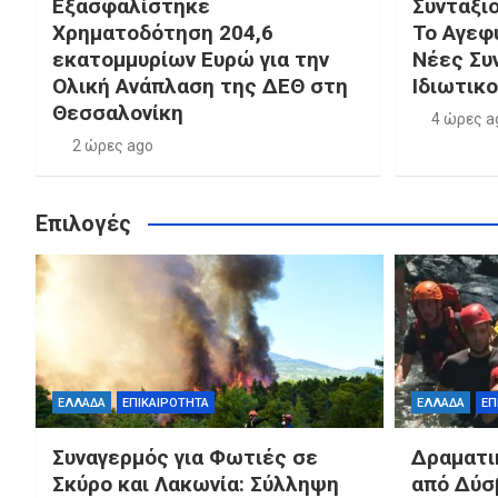
Εξασφαλίστηκε
Συνταξι
Χρηματοδότηση 204,6
Το Αγεφ
εκατομμυρίων Ευρώ για την
Νέες Συ
Ολική Ανάπλαση της ΔΕΘ στη
Ιδιωτικ
Θεσσαλονίκη
4 ώρες a
2 ώρες ago
Επιλογές
ΕΛΛΑΔΑ
ΕΠΙΚΑΙΡΟΤΗΤΑ
ΕΛΛΑΔΑ
ΕΠ
Συναγερμός για Φωτιές σε
Δραματι
Σκύρο και Λακωνία: Σύλληψη
από Δύσ