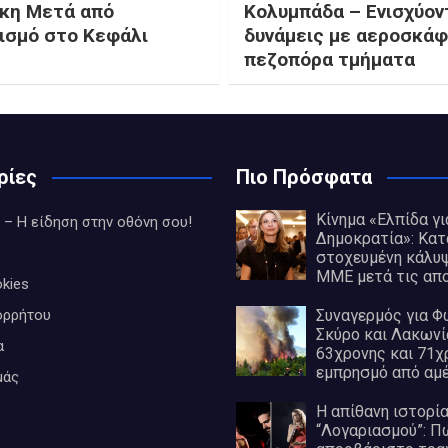
κη Μετά από
Κολυμπάδα – Ενισχύοντ
ισμό στο Κεφάλι
δυνάμεις με αεροσκάφ
πεζοπόρα τμήματα
ρίες
Πιο Πρόσφατα
Κίνημα «Ελπίδα γι
 – Η είδηση στην οθόνη σου!
Δημοκρατία»: Κατ
στοχευμένη κάλυψ
ΜΜΕ μετά τις απ
kies
ορρήτου
Συναγερμός για Φ
Σκύρο και Λακωνί
α
63χρονης και 71χ
εμπρησμό από αμέ
μάς
Η απίθανη ιστορία
“Λογαριασμού”: Π