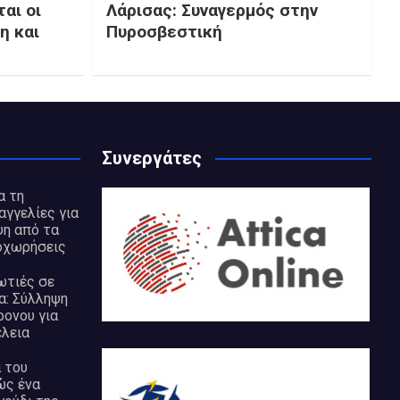
αι οι
Λάρισας: Συναγερμός στην
η και
Πυροσβεστική
Συνεργάτες
α τη
αγγελίες για
η από τα
οχωρήσεις
ωτιές σε
α: Σύλληψη
ρονου για
λεια
 του
ώς ένα