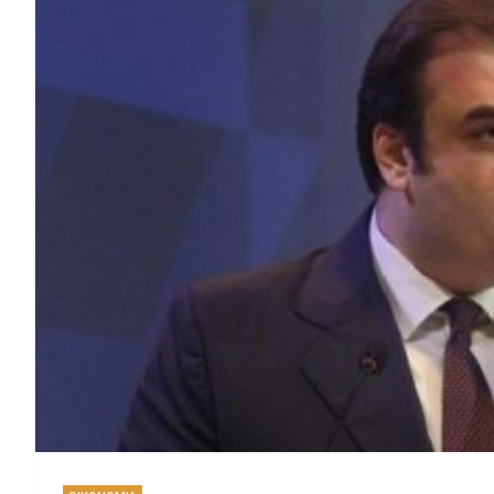
Η απίθανη ιστορία του “Λογα
Εξασφαλίστηκε Χρημα
ΠΑΣΟΚ: «Μνημείο θρά