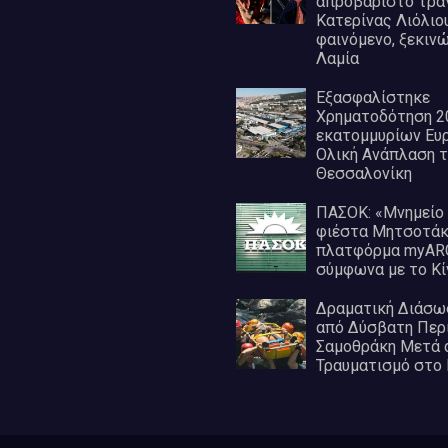
απροβάριστο τραγ
Κατερίνας Λιόλιου 
φαινόμενο, ξεκιν
Λαμία
Εξασφαλίστηκε
Χρηματοδότηση 2
εκατομμυρίων Ευρ
Ολική Ανάπλαση 
Θεσσαλονίκη
ΠΑΣΟΚ: «Μνημείο
φιέστα Μητσοτάκη
πλατφόρμα myAR
σύμφωνα με το Κί
Δραματική Διάσω
από Δύσβατη Περ
Σαμοθράκη Μετά 
Τραυματισμό στο