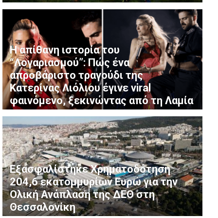
Η απίθανη ιστορία του
“Λογαριασμού”: Πώς ένα
απροβάριστο τραγούδι της
Κατερίνας Λιόλιου έγινε viral
φαινόμενο, ξεκινώντας από τη Λαμία
Εξασφαλίστηκε Χρηματοδότηση
204,6 εκατομμυρίων Ευρώ για την
Ολική Ανάπλαση της ΔΕΘ στη
Θεσσαλονίκη