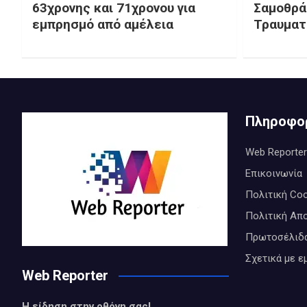
63χρονης και 71χρονου για
Σαμοθρά
εμπρησμό από αμέλεια
Τραυματ
Πληροφο
Web Reporter
Επικοινωνία
Πολιτική Coo
Πολιτική Απ
Πρωτοσέλιδ
Σχετικά με ε
Web Reporter
Η είδηση στην οθόνη σας!