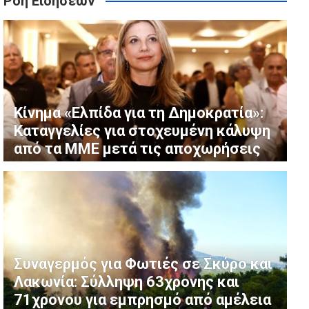
Ροή Ειδήσεων
ου έγινε viral φαινόμενο, ξεκινώντας από τη Λαμία
η της ΔΕΘ στη Θεσσαλονίκη
φωνα με το Κίνημα
Κίνημα «Ελπίδα για τη Δημοκρατία»:
Καταγγελίες για στοχευμένη κάλυψη
από τα ΜΜΕ μετά τις αποχωρήσεις
Συναγερμός για Φωτιές σε Σκύρο και
Λακωνία: Σύλληψη 63χρονης και
71χρονου για εμπρησμό από αμέλεια