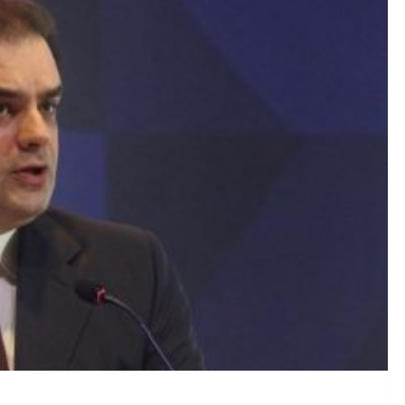
ριασμού”: Πώς ένα απροβάριστο τραγούδι της Κατερίνας Λιόλι
τοδότηση 204,6 εκατομμυρίων Ευρώ για την Ολική Ανάπλασ
σους» η φιέστα Μητσοτάκη για την πλατφόρμα myARGO, σύμ