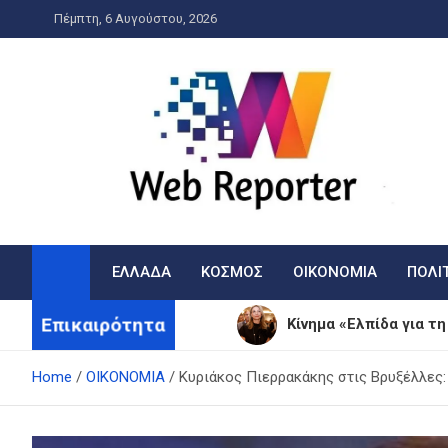
Skip
Πέμπτη, 6 Αυγούστου, 2026
to
content
WebReporter
Η είδηση στην οθόνη σας!
ΕΛΛΑΔΑ
ΚΟΣΜΟΣ
ΟΙΚΟΝΟΜΙΑ
ΠΟΛΙ
Επικαιρότητα
Κίνημα «Ελπίδα για τ
Συναγερμός για Φωτιέ
Home
ΟΙΚΟΝΟΜΙΑ
Κυριάκος Πιερρακάκης στις Βρυξέλλες: