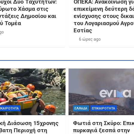
ούχοι Δύο Ταχυτήτων:
ΟΠΕΚΑ: Ανακοίνωση γι
ύρωτο Χάσμα στις
επικείμενη δεύτερη δ
ντάξεις Δημοσίου και
ενίσχυσης στους δικα
ού Τομέα
του Λογαριασμού Αγρο
Εστίας
go
6 ώρες ago
ΙΚΑΙΡΟΤΗΤΑ
ΕΛΛΑΔΑ
ΕΠΙΚΑΙΡΟΤΗΤΑ
κή Διάσωση 15χρονης
Φωτιά στη Σκύρο: Επι
βατη Περιοχή στη
πυρκαγιά ξεσπά στην