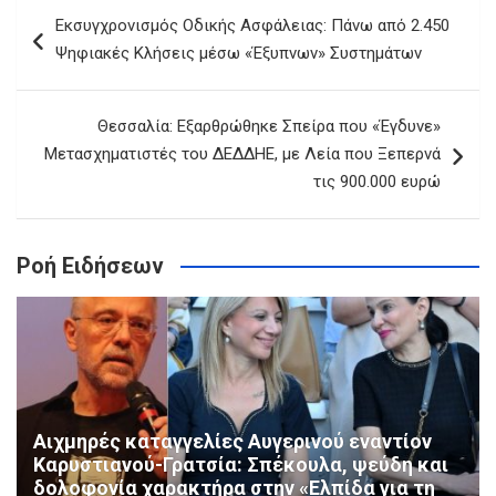
Πλοήγηση
Εκσυγχρονισμός Οδικής Ασφάλειας: Πάνω από 2.450
άρθρων
Ψηφιακές Κλήσεις μέσω «Έξυπνων» Συστημάτων
Θεσσαλία: Εξαρθρώθηκε Σπείρα που «Έγδυνε»
Μετασχηματιστές του ΔΕΔΔΗΕ, με Λεία που Ξεπερνά
τις 900.000 ευρώ
Ροή Ειδήσεων
Αιχμηρές καταγγελίες Αυγερινού εναντίον
Καρυστιανού-Γρατσία: Σπέκουλα, ψεύδη και
δολοφονία χαρακτήρα στην «Ελπίδα για τη