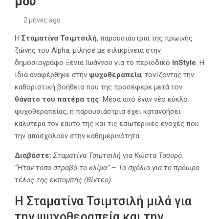
μου”
2 μήνες ago
Η
Σταματίνα Τσιμτσιλή
, παρουσιάστρια της πρωινής
ζώνης του Alpha, μίλησε με ειλικρίνεια στην
δημοσιογράφο Ξένια Ιωάννου για το περιοδικό
InStyle
. Η
ίδια αναφέρθηκε στην
ψυχοθεραπεία
, τονίζοντας την
καθοριστική βοήθεια που της προσέφερε μετά τον
θάνατο του πατέρα της
. Μέσα από έναν νέο κύκλο
ψυχοθεραπείας, η παρουσιάστρια έχει κατανοήσει
καλύτερα τον εαυτό της και τις εσωτερικές ενοχές που
την απασχολούν στην καθημερινότητα.
Διαβάστε:
Σταματίνα Τσιμτσιλή για Κώστα Τσουρό:
“Ήταν τόσο στραβό το κλίμα” – Το σχόλιο για το πρόωρο
τέλος της εκπομπής (Βίντεο)
Η Σταματίνα Τσιμτσιλή μιλά για
την ψυχοθεραπεία και την