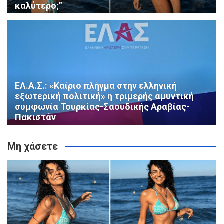
καλύτερο;”
ΕΛ.Α.Σ.: «Καίριο πλήγμα στην ελληνική
εξωτερική πολιτική» η τριμερής αμυντική
συμφωνία Τουρκίας-Σαουδικής Αραβίας-
Πακιστάν
Μη χάσετε