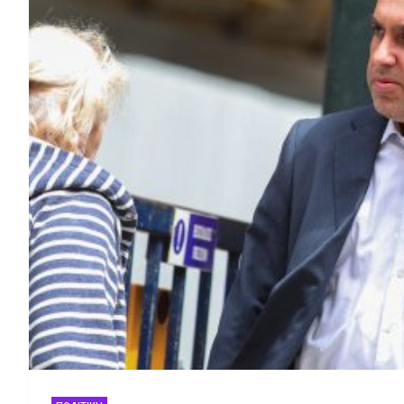
Marfin: Η 46χρονη κατηγορού
συμμετοχή της στη διαδήλ
Κατερίνα Καινούργιου και Π
Η Ανεργία στη Γαλλί
τους (Βίντεο)