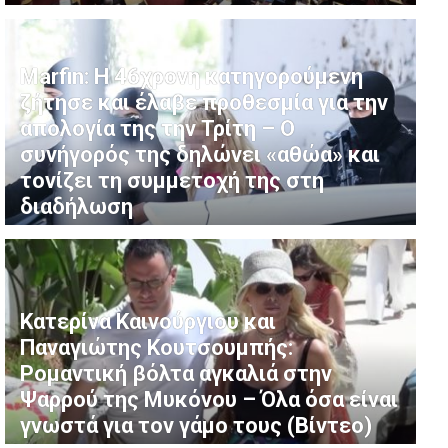
Marfin: Η 46χρονη κατηγορούμενη
ζήτησε και έλαβε προθεσμία για την
απολογία της την Τρίτη – Ο
συνήγορός της δηλώνει «αθώα» και
τονίζει τη συμμετοχή της στη
διαδήλωση
Κατερίνα Καινούργιου και
Παναγιώτης Κουτσουμπής:
Ρομαντική βόλτα αγκαλιά στην
Ψαρρού της Μυκόνου – Όλα όσα είναι
γνωστά για τον γάμο τους (Βίντεο)