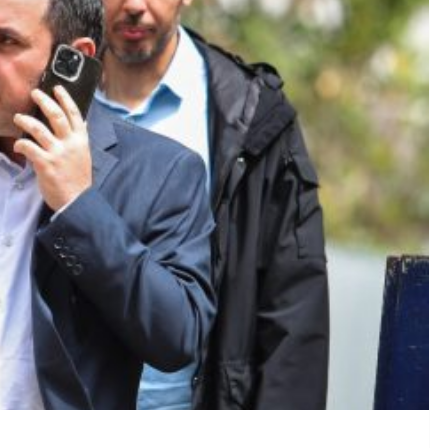
μενη ζήτησε και έλαβε προθεσμία για την απολογία της την 
ωση
αναγιώτης Κουτσουμπής: Ρομαντική βόλτα αγκαλιά στην Ψαρρ
α στο Υψηλότερο Επίπεδο των Τελευταίων 6 Ετών: Ανησυχητ