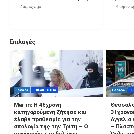
2 ώρες ago
4 ώρες a
Επιλογές
ΕΛΛΑΔΑ
ΕΠΙΚΑΙΡΟΤΗΤΑ
ΕΛΛΑΔΑ
ΕΠ
Marfin: Η 46χρονη
Θεσσαλο
κατηγορούμενη ζήτησε και
31χρονο
έλαβε προθεσμία για την
Αγγελία 
απολογία της την Τρίτη – Ο
– Πλαστ
συνήγορός της δηλώνει
Όπλα κα