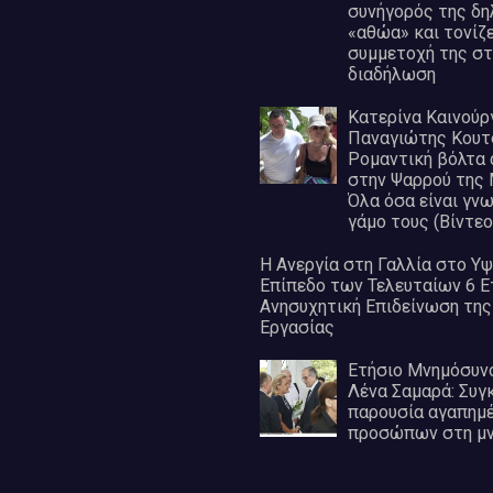
συνήγορός της δη
«αθώα» και τονίζε
συμμετοχή της στ
διαδήλωση
Κατερίνα Καινούργ
Παναγιώτης Κουτ
Ρομαντική βόλτα 
στην Ψαρρού της
Όλα όσα είναι γνω
γάμο τους (Βίντεο
Η Ανεργία στη Γαλλία στο Υ
Επίπεδο των Τελευταίων 6 Ε
Ανησυχητική Επιδείνωση της
Εργασίας
Ετήσιο Μνημόσυνο
Λένα Σαμαρά: Συγκ
παρουσία αγαπημ
προσώπων στη μν