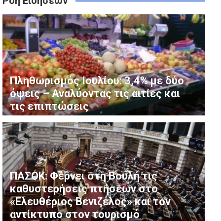
Ροή Ειδήσεων
Τρίτη – Ο συνήγορός της δηλώνει «αθώα» και τονίζει τη
ού της Μυκόνου – Όλα όσα είναι γνωστά για τον γάμο
ική Επιδείνωση της Αγοράς Εργασίας
Πληθωρισμός Ιουλίου: 3,4% με δύο
όψεις – Αναλύοντας τις αιτίες και
τις επιπτώσεις
ΠΑΣΟΚ: Φέρνει στη Βουλή τις
καθυστερήσεις πτήσεων στο
«Ελευθέριος Βενιζέλος» και τον
αντίκτυπο στον τουρισμό