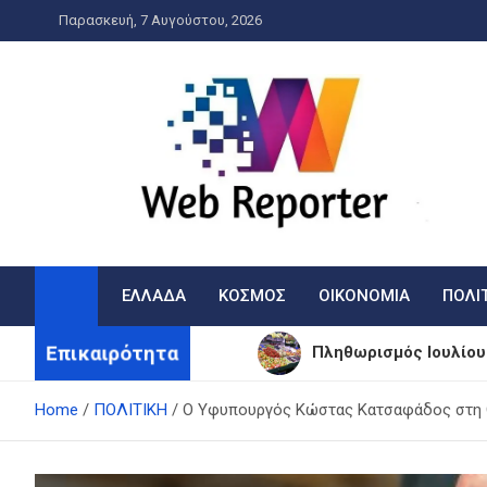
Skip
Παρασκευή, 7 Αυγούστου, 2026
to
content
WebReporter
Η είδηση στην οθόνη σας!
ΕΛΛΑΔΑ
ΚΟΣΜΟΣ
ΟΙΚΟΝΟΜΙΑ
ΠΟΛΙ
Επικαιρότητα
Πληθωρισμός Ιουλίου:
ΠΑΣΟΚ: Φέρνει στη Β
Home
ΠΟΛΙΤΙΚΗ
Ο Υφυπουργός Κώστας Κατσαφάδος στη Θ