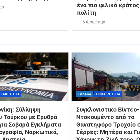
ένα πιο φιλικό κράτος
go
πολίτη
5 ώρες ago
ΙΚΑΙΡΟΤΗΤΑ
ΕΛΛΑΔΑ
ΕΠΙΚΑΙΡΟΤΗΤΑ
νίκη: Σύλληψη
Συγκλονιστικό Βίντεο-
υ Τούρκου με Ερυθρά
Ντοκουμέντο από το
για Σοβαρά Εγκλήματα
Θανατηφόρο Τροχαίο 
ογραφία, Ναρκωτικά,
Σέρρες: Μητέρα και Γι
ι Ληστεία
Χάνουν τη Ζωή τους, 