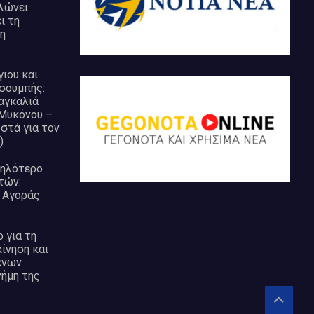
λώνει
ι τη
η
ιου και
σουμπής:
αγκαλιά
 Μυκόνου –
στά για τον
)
ψηλότερο
τών:
 Αγοράς
 για τη
ίνηση και
ένων
ήμη της