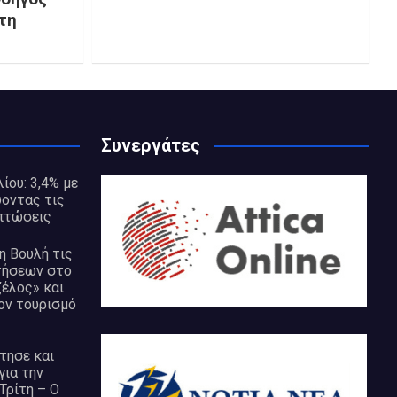
τη
Συνεργάτες
ίου: 3,4% με
ύοντας τις
ιπτώσεις
η Βουλή τις
τήσεων στο
ζέλος» και
ον τουρισμό
τησε και
για την
Τρίτη – Ο