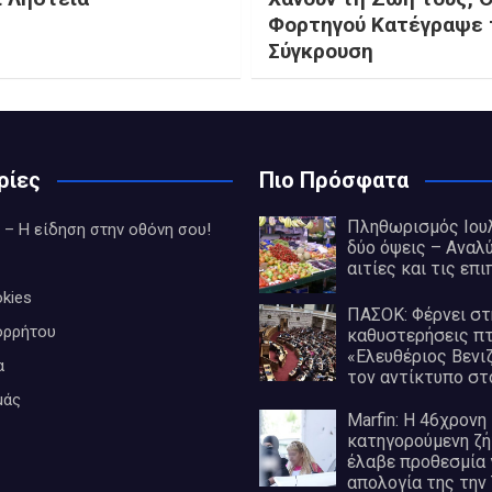
Φορτηγού Κατέγραψε 
Σύγκρουση
ρίες
Πιο Πρόσφατα
Πληθωρισμός Ιουλ
 – Η είδηση στην οθόνη σου!
δύο όψεις – Αναλ
αιτίες και τις επ
kies
ΠΑΣΟΚ: Φέρνει στ
ορρήτου
καθυστερήσεις π
«Ελευθέριος Βενι
α
τον αντίκτυπο στ
μάς
Marfin: Η 46χρονη
κατηγορούμενη ζή
έλαβε προθεσμία 
απολογία της την 