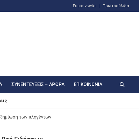
Επικοινωνία
Πρωτοσέλιδα
Α
ΣΥΝΕΝΤΕΎΞΕΙΣ – ΆΡΘΡΑ
ΕΠΙΚΟΙΝΩΝΊΑ
εις
» και τον αντίκτυπο στον τουρισμό
οζημίωση των πληγέντων