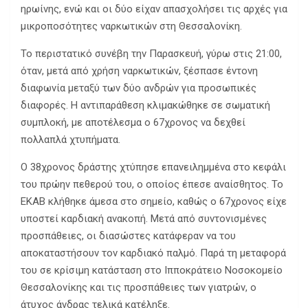
ηρωίνης, ενώ και οι δύο είχαν απασχολήσει τις αρχές για
μικροποσότητες ναρκωτικών στη Θεσσαλονίκη.
Το περιστατικό συνέβη την Παρασκευή, γύρω στις 21:00,
όταν, μετά από χρήση ναρκωτικών, ξέσπασε έντονη
διαφωνία μεταξύ των δύο ανδρών για προσωπικές
διαφορές. Η αντιπαράθεση κλιμακώθηκε σε σωματική
συμπλοκή, με αποτέλεσμα ο 67χρονος να δεχθεί
πολλαπλά χτυπήματα.
Ο 38χρονος δράστης χτύπησε επανειλημμένα στο κεφάλι
του πρώην πεθερού του, ο οποίος έπεσε αναίσθητος. Το
ΕΚΑΒ κλήθηκε άμεσα στο σημείο, καθώς ο 67χρονος είχε
υποστεί καρδιακή ανακοπή. Μετά από συντονισμένες
προσπάθειες, οι διασώστες κατάφεραν να του
αποκαταστήσουν τον καρδιακό παλμό. Παρά τη μεταφορά
του σε κρίσιμη κατάσταση στο Ιπποκράτειο Νοσοκομείο
Θεσσαλονίκης και τις προσπάθειες των γιατρών, ο
άτυχος άνδρας τελικά κατέληξε.