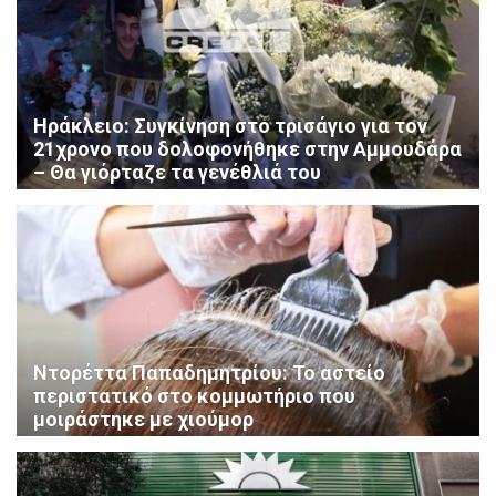
Ηράκλειο: Συγκίνηση στο τρισάγιο για τον
21χρονο που δολοφονήθηκε στην Αμμουδάρα
– Θα γιόρταζε τα γενέθλιά του
Ντορέττα Παπαδημητρίου: Το αστείο
περιστατικό στο κομμωτήριο που
μοιράστηκε με χιούμορ