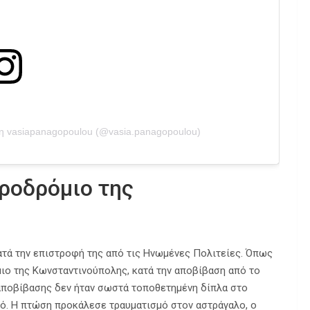
η vasiapanagopoulou (@vasia.panagopoulou)
ροδρόμιο της
ατά την επιστροφή της από τις Ηνωμένες Πολιτείες. Όπως
μιο της Κωνσταντινούπολης, κατά την αποβίβαση από το
αποβίβασης δεν ήταν σωστά τοποθετημένη δίπλα στο
νό. Η πτώση προκάλεσε τραυματισμό στον αστράγαλο, ο