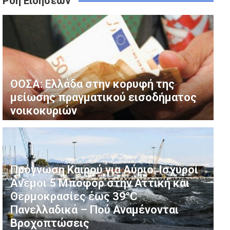
Ροή Ειδήσεων
ό και μήνυμα για την περιπέτεια της
ρικού Ελλείμματος
ΟΟΣΑ: Ελλάδα στην κορυφή της
μείωσης πραγματικού εισοδήματος
νοικοκυριών
Πρόγνωση Καιρού για Αύριο: Ισχυροί
Άνεμοι 5 Μποφόρ στην Αττική και
Θερμοκρασίες έως 39°C
Πανελλαδικά – Πού Αναμένονται
Βροχοπτώσεις