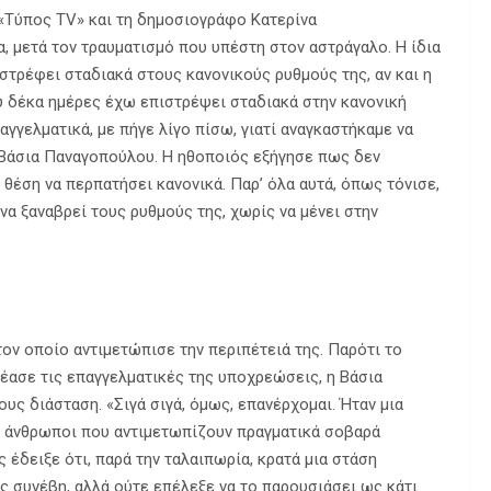
«Τύπος TV» και τη δημοσιογράφο Κατερίνα
 μετά τον τραυματισμό που υπέστη στον αστράγαλο. Η ίδια
ιστρέφει σταδιακά στους κανονικούς ρυθμούς της, αν και η
ου δέκα ημέρες έχω επιστρέψει σταδιακά στην κανονική
αγγελματικά, με πήγε λίγο πίσω, γιατί αναγκαστήκαμε να
η Βάσια Παναγοπούλου. Η ηθοποιός εξήγησε πως δεν
θέση να περπατήσει κανονικά. Παρ’ όλα αυτά, όπως τόνισε,
να ξαναβρεί τους ρυθμούς της, χωρίς να μένει στην
τον οποίο αντιμετώπισε την περιπέτειά της. Παρότι το
έασε τις επαγγελματικές της υποχρεώσεις, η Βάσια
ς διάσταση. «Σιγά σιγά, όμως, επανέρχομαι. Ήταν μια
υν άνθρωποι που αντιμετωπίζουν πραγματικά σοβαρά
 έδειξε ότι, παρά την ταλαιπωρία, κρατά μια στάση
ς συνέβη, αλλά ούτε επέλεξε να το παρουσιάσει ως κάτι