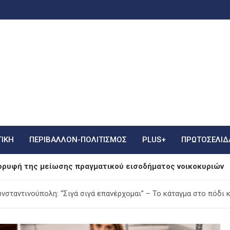
ΤΙΚΗ
ΠΕΡΙΒΑΛΛΟΝ-ΠΟΛΙΤΙΣΜΟΣ
PLUS+
ΠΡΩΤΟΣΈΛΙΔ
ορυφή της μείωσης πραγματικού εισοδήματος νοικοκυριών
σταντινούπολη: “Σιγά σιγά επανέρχομαι” – Το κάταγμα στο πόδι κ
 Ισχυροί Άνεμοι 5 Μποφόρ στην Αττική και Θερμοκρασίες έ
 Ερμακιά Κοζάνης: Έντονη Επιχείρηση Κατάσβεσης με Επίγει