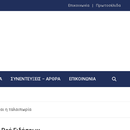
Επικοινωνία
Πρωτοσέλιδα
Α
ΣΥΝΕΝΤΕΎΞΕΙΣ – ΆΡΘΡΑ
ΕΠΙΚΟΙΝΩΝΊΑ
αι η ταλαιπωρία
ως 39°C Πανελλαδικά – Πού Αναμένονται Βροχοπτώσεις
ες και Εναέριες Δυνάμεις