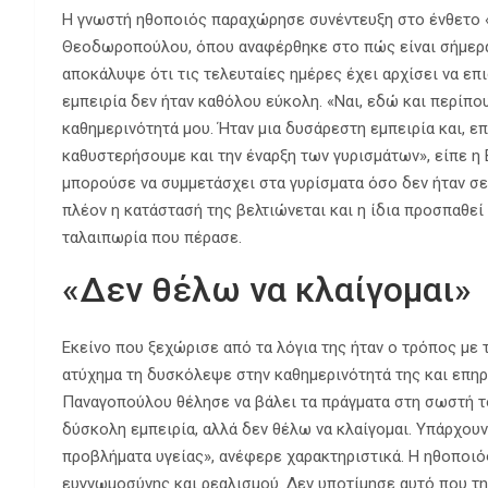
Η γνωστή ηθοποιός παραχώρησε συνέντευξη στο ένθετο 
Θεοδωροπούλου, όπου αναφέρθηκε στο πώς είναι σήμερα,
αποκάλυψε ότι τις τελευταίες ημέρες έχει αρχίσει να επ
εμπειρία δεν ήταν καθόλου εύκολη. «Ναι, εδώ και περίπ
καθημερινότητά μου. Ήταν μια δυσάρεστη εμπειρία και, επ
καθυστερήσουμε και την έναρξη των γυρισμάτων», είπε 
μπορούσε να συμμετάσχει στα γυρίσματα όσο δεν ήταν σε 
πλέον η κατάστασή της βελτιώνεται και η ίδια προσπαθεί 
ταλαιπωρία που πέρασε.
«Δεν θέλω να κλαίγομαι»
Εκείνο που ξεχώρισε από τα λόγια της ήταν ο τρόπος με 
ατύχημα τη δυσκόλεψε στην καθημερινότητά της και επηρ
Παναγοπούλου θέλησε να βάλει τα πράγματα στη σωστή του
δύσκολη εμπειρία, αλλά δεν θέλω να κλαίγομαι. Υπάρχο
προβλήματα υγείας», ανέφερε χαρακτηριστικά. H ηθοποιός
ευγνωμοσύνης και ρεαλισμού. Δεν υποτίμησε αυτό που τη