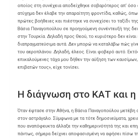
οποίος στη συνέχεια αποδείχθηκε σοβαρότερος απ’ όσο αρχ
ατύχημα δεν έλαβε την απαραίτητη φροντίδα, καθώς, όπω
πρώτες βοήθειες και πιέστηκε να συνεχίσει το ταξίδι τη
Βάσια Παναγοπούλου σε προηγούμενη συνέντευξή της δεν 
στην Τουρκία. Δηλαδή προς Θεού, το κυριότερο δεν είναι
διαπραγματεύσιμα αυτά. Δεν μπορώ να καταλάβω πώς γίνε
του αεροπλάνου. Δηλαδή, έλεος. Είναι φοβερό αυτό. Εκτό
επικαλούμενες τάχα μου δήθεν την αύξηση των καυσίμων,
επιβατών τους», είχε τονίσει.
Η διάγνωση στο ΚΑΤ και 
Όταν έφτασε στην Αθήνα, η Βάσια Παναγοπούλου μετέβη 
στον αστράγαλο. Σύμφωνα με τα τότε δημοσιεύματα, χρει
που αναπόφευκτα άλλαξε την καθημερινότητά της και επη
πάντως, σήμερα δείχνει αποφασισμένη να αφήσει πίσω τη