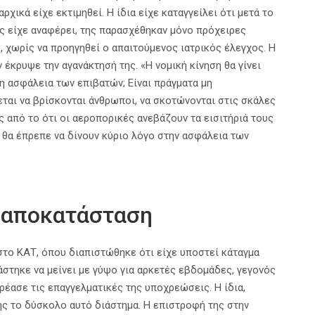
ικά είχε εκτιμηθεί. Η ίδια είχε καταγγείλει ότι μετά το
ς είχε αναφέρει, της παρασχέθηκαν μόνο πρόχειρες
ς, χωρίς να προηγηθεί ο απαιτούμενος ιατρικός έλεγχος. Η
έκρυψε την αγανάκτησή της. «Η νομική κίνηση θα γίνει
 η ασφάλεια των επιβατών; Είναι πράγματα μη
ται να βρίσκονται άνθρωποι, να σκοτώνονται στις σκάλες
ς από το ότι οι αεροπορικές ανεβάζουν τα εισιτήριά τους
 θα έπρεπε να δίνουν κύριο λόγο στην ασφάλεια των
η αποκατάσταση
στο ΚΑΤ, όπου διαπιστώθηκε ότι είχε υποστεί κάταγμα
άστηκε να μείνει με γύψο για αρκετές εβδομάδες, γεγονός
ρέασε τις επαγγελματικές της υποχρεώσεις. Η ίδια,
ς το δύσκολο αυτό διάστημα. Η επιστροφή της στην