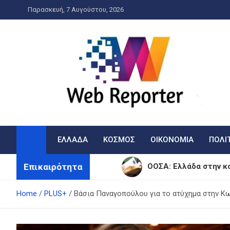
Skip
Παρασκευή, 7 Αυγούστου, 2026
to
content
WebReporter
Η είδηση στην οθόνη σας!
ΕΛΛΑΔΑ
ΚΟΣΜΟΣ
ΟΙΚΟΝΟΜΙΑ
ΠΟΛΙ
Επικαιρότητα
ΟΟΣΑ: Ελλάδα στην κ
Home
PLUS+
Βάσια Παναγοπούλου για το ατύχημα στην Κων
Πρόγνωση Καιρού για Αύριο:
Δασική Πυρκαγιά στην