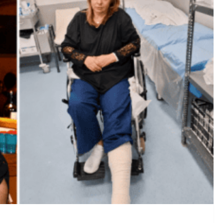
 live εμφάνιση λόγω προβλήματος υγείας: Συγγνώμη στο κοιν
Εξαγωγών τον Ιούνιο Οδηγεί σε Σημαντική Μείωση του Εμπο