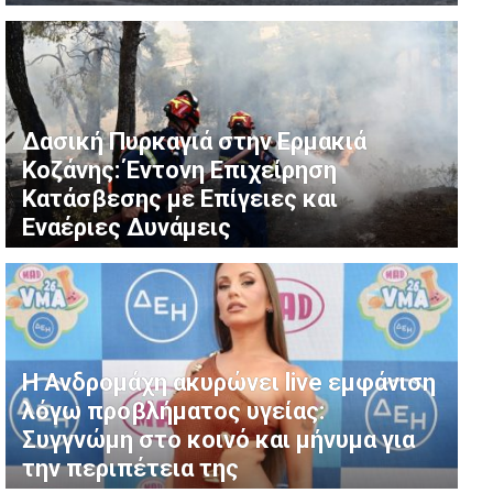
Δασική Πυρκαγιά στην Ερμακιά
Κοζάνης: Έντονη Επιχείρηση
Κατάσβεσης με Επίγειες και
Εναέριες Δυνάμεις
Η Ανδρομάχη ακυρώνει live εμφάνιση
λόγω προβλήματος υγείας:
Συγγνώμη στο κοινό και μήνυμα για
την περιπέτεια της