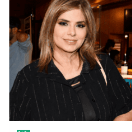
Η Ανδρομάχη ακυρώνει
Εντυπωσιακή Άνοδος 