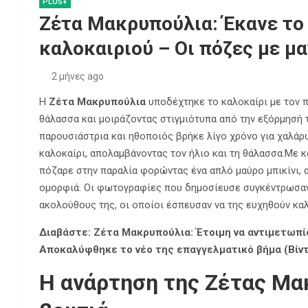
PLUS+
Ζέτα Μακρυπούλια: Έκανε το
καλοκαιριού – Οι πόζες με μα
2 μήνες ago
Η
Ζέτα Μακρυπούλια
υποδέχτηκε το καλοκαίρι με τον π
θάλασσα και μοιράζοντας στιγμιότυπα από την εξόρμησή 
παρουσιάστρια και ηθοποιός βρήκε λίγο χρόνο για χαλάρ
καλοκαίρι, απολαμβάνοντας τον ήλιο και τη θάλασσα.
Με κ
πόζαρε στην παραλία φορώντας ένα απλό μαύρο μπικίνι, 
ομορφιά. Οι φωτογραφίες που δημοσίευσε συγκέντρωσαν 
ακολούθους της, οι οποίοι έσπευσαν να της ευχηθούν καλ
Διαβάστε: Ζέτα Μακρυπούλια: Έτοιμη να αντιμετωπί
Αποκαλύφθηκε το νέο της επαγγελματικό βήμα (Βίν
Η ανάρτηση της Ζέτας Μα