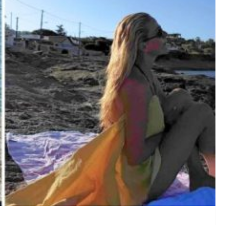
κό ζευγάρι «υιοθετημένο» πατέρα 26χρονου Αφγανού, κατηγο
καύσωνα έως 40°C και ισχυρά μελτέμια – Ο καιρός μέχρι τη