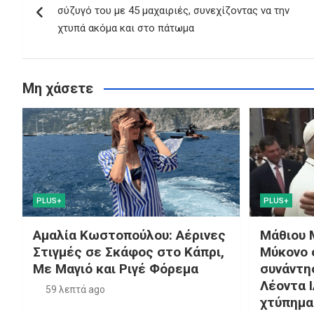
άρθρων
σύζυγό του με 45 μαχαιριές, συνεχίζοντας να την
χτυπά ακόμα και στο πάτωμα
Μη χάσετε
PLUS+
PLUS+
Αμαλία Κωστοπούλου: Αέρινες
Μάθιου 
Στιγμές σε Σκάφος στο Κάπρι,
Μύκονο 
Με Μαγιό και Ριγέ Φόρεμα
συνάντη
Λέοντα Ι
59 λεπτά ago
χτύπημα