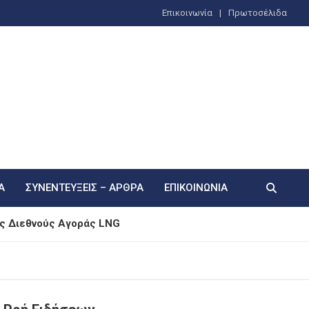
Επικοινωνία
Πρωτοσέλιδα
Α
ΣΥΝΕΝΤΕΎΞΕΙΣ – ΆΡΘΡΑ
ΕΠΙΚΟΙΝΩΝΊΑ
ης Διεθνούς Αγοράς LNG
ους – Ταλαιπωρία για 150 επιβάτες
Φόρεμα