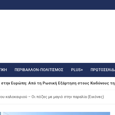
ΤΙΚΗ
ΠΕΡΙΒΑΛΛΟΝ-ΠΟΛΙΤΙΣΜΟΣ
PLUS+
ΠΡΩΤΟΣΈΛΙΔ
 στην Ευρώπη: Από τη Ρωσική Εξάρτηση στους Κινδύνους τ
ία»: Ακύρωση πτήσης λόγω πτηνού στον κινητήρα αεροσκάφ
υ καλοκαιριού – Οι πόζες με μαγιό στην παραλία (Εικόνες)
 Αέρινες Στιγμές σε Σκάφος στο Κάπρι, Με Μαγιό και Ριγέ 