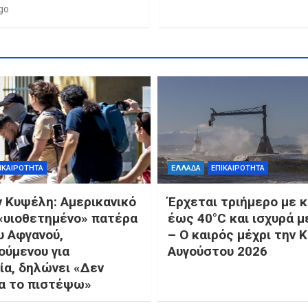
go
ΙΚΑΙΡΟΤΗΤΑ
ΕΛΛΑΔΑ
ΕΠΙΚΑΙΡΟΤΗΤΑ
ν Κυψέλη: Αμερικανικό
Έρχεται τριήμερο με 
 «υιοθετημένο» πατέρα
έως 40°C και ισχυρά μ
υ Αφγανού,
– Ο καιρός μέχρι την 
ούμενου για
Αυγούστου 2026
ία, δηλώνει «Δεν
α το πιστέψω»