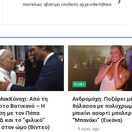
παντελώς αβάσιμη υπόθεση αρχειοθετήθηκε
PLUS+
ΜακΚόναχι: Από τη
Ανδρομάχη: Ποζάρει μ
στο Βατικανό – Η
θάλασσα με πολύχρω
ση με τον Πάπα
μπικίνι ασορτί μπολερ
Δ και το “φιλικό”
“Μπανάκι” (Εικάνα)
 στον ώμο (Βίντεο)
9 ώρες ago