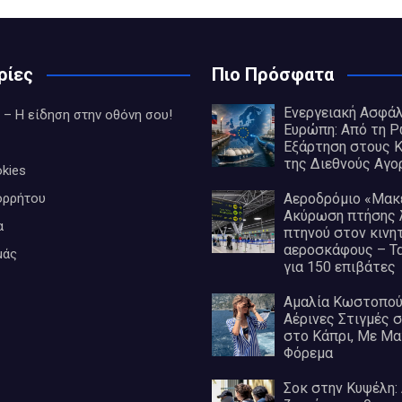
ρίες
Πιο Πρόσφατα
Ενεργειακή Ασφάλ
 – Η είδηση στην οθόνη σου!
Ευρώπη: Από τη 
Εξάρτηση στους Κ
της Διεθνούς Αγο
kies
ορρήτου
Αεροδρόμιο «Μακε
Ακύρωση πτήσης
α
πτηνού στον κινη
αεροσκάφους – Τ
μάς
για 150 επιβάτες
Αμαλία Κωστοπού
Αέρινες Στιγμές 
στο Κάπρι, Με Μαγ
Φόρεμα
Σοκ στην Κυψέλη: