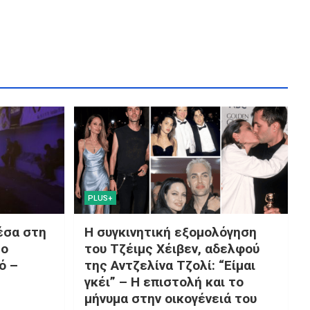
PLUS+
έσα στη
Η συγκινητική εξομολόγηση
μο
του Τζέιμς Χέιβεν, αδελφού
ό –
της Αντζελίνα Τζολί: “Είμαι
γκέι” – Η επιστολή και το
μήνυμα στην οικογένειά του