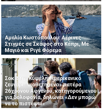
Αμαλία Κωστοπούλου: Αέρινες
Στιγμές σε Σκάφος στο Κάπρι, Με
Μαγιό και Ριγέ Φόρεμα
Σοκ στην Κυψέλη: Αμερικανικό
ζευγάρι «υιοθετημένο» πατέρα
26χρονου Αφγανού, κατηγορούμενου
για δολοφονία, δηλώνει «Δεν μπορώ
να το πιστέψω»