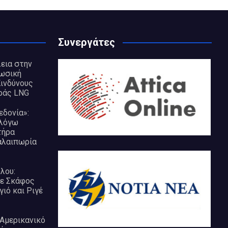
Συνεργάτες
εια στην
Ρωσική
ινδύνους
ράς LNG
δονία»:
 λόγω
τήρα
αλαιπωρία
λου:
σε Σκάφος
ιό και Ριγέ
 Αμερικανικό