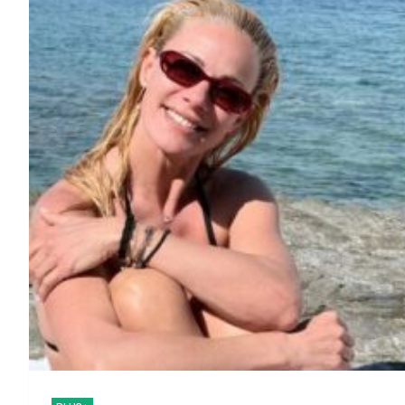
Σοκ στην Κυψέλη: Αμερικανι
Έρχεται τριήμερο με 
πιστέψω»