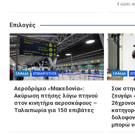
4 ώρες a
Επιλογές
ΕΛΛΑΔΑ
ΕΠΙΚΑΙΡΟΤΗΤΑ
ΕΛΛΑΔΑ
ΕΠ
Αεροδρόμιο «Μακεδονία»:
Σοκ στη
Ακύρωση πτήσης λόγω πτηνού
ζευγάρι
στον κινητήρα αεροσκάφους –
26χρονο
Ταλαιπωρία για 150 επιβάτες
κατηγορ
δολοφον
μπορώ ν