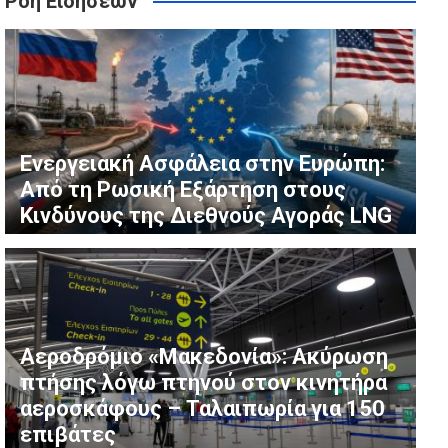
Ροή Ειδήσεων
ρούμενου για δολοφονία, δηλώνει «Δεν μπορώ να το
ν Κυριακή 9 Αυγούστου 2026
Ενεργειακή Ασφάλεια στην Ευρώπη:
Από τη Ρωσική Εξάρτηση στους
Κινδύνους της Διεθνούς Αγοράς LNG
Αεροδρόμιο «Μακεδονία»: Ακύρωση
πτήσης λόγω πτηνού στον κινητήρα
αεροσκάφους – Ταλαιπωρία για 150
επιβάτες