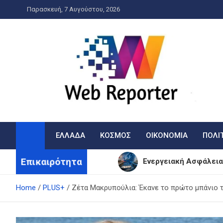
Skip
Παρασκευή, 7 Αυγούστου, 2026
to
content
WebReporter
Η είδηση στην οθόνη σας!
ΕΛΛΑΔΑ
ΚΟΣΜΟΣ
ΟΙΚΟΝΟΜΙΑ
ΠΟΛΙ
Επικαιρότητα
Ενεργειακή Ασφάλεια
Αεροδρόμιο «Μακεδον
Home
PLUS+
Ζέτα Μακρυπούλια: Έκανε το πρώτο μπάνιο το
Αμαλία Κωστοπούλου: